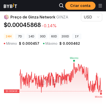
Criar conta
Preços de Criptomoedas
Preço de Ginza Network GINZA
Preço de Ginza Network
GINZA
USD
$0.00045868
-0.14%
24H
7D
14D
30D
60D
200D
1Y
Mínimo
$
0.000457
Máximo
$
0.000462