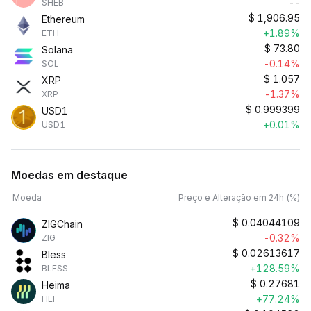
--
SHEB
$
1,906.95
Ethereum
+1.89%
ETH
$
73.80
Solana
-0.14%
SOL
$
1.057
XRP
-1.37%
XRP
$
0.999399
USD1
+0.01%
USD1
Moedas em destaque
Moeda
Preço e Alteração em 24h (%)
$
0.04044109
ZIGChain
-0.32%
ZIG
$
0.02613617
Bless
+128.59%
BLESS
$
0.27681
Heima
+77.24%
HEI