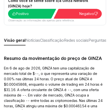
Como você se sente sobre o/a Ginza Network
(GINZA) hoje?
Positivo
Negativo
Observação: as informações são apenas para referência.
Visão geral
Notícias
Classificação
Redes sociais
Perguntas f
Resumo da movimentação do preço de GINZA
Em 6 de ago de 2026, GINZA tem uma capitalização de
mercado total de $--, o que representa uma variação de
0.00% nas últimas 24 horas. O preço atual de GINZA é
$0.00045868, enquanto o volume de trading em 24 horas é
$31.16. A oferta circulante de GINZA é --, com uma oferta
máxima de --. Em valor de mercado, GINZA ocupa a
classificação -- entre todas as criptomoedas. Nas últimas 24
horas, GINZA atingiu uma máxima de $0.00046154 e uma