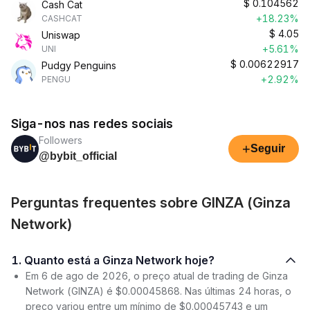
$
0.104562
Cash Cat
+18.23%
CASHCAT
$
4.05
Uniswap
+5.61%
UNI
$
0.00622917
Pudgy Penguins
+2.92%
PENGU
Siga-nos nas redes sociais
Followers
+
Seguir
@bybit_official
Perguntas frequentes sobre GINZA (Ginza
Network)
1. Quanto está a Ginza Network hoje?
Em 6 de ago de 2026, o preço atual de trading de Ginza
Network (GINZA) é $0.00045868. Nas últimas 24 horas, o
preço variou entre um mínimo de $0.00045743 e um