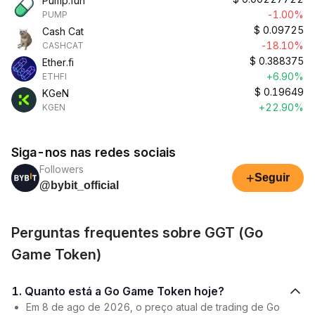
Pump.fun
-1.00%
PUMP
$
0.09725
Cash Cat
-18.10%
CASHCAT
$
0.388375
Ether.fi
+6.90%
ETHFI
$
0.19649
KGeN
+22.90%
KGEN
Siga-nos nas redes sociais
Followers
+
Seguir
@bybit_official
Perguntas frequentes sobre GGT (Go
Game Token)
1. Quanto está a Go Game Token hoje?
Em 8 de ago de 2026, o preço atual de trading de Go