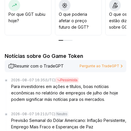
experimental; se perder tais níveis, é essencial limitar
perdas rapidamente e ajustar dinamicamente o risco
para evitar quedas provocadas por oscilações de
Por que GGT subiu
O que poderia
O que os t
humor do mercado
.
hoje?
afetar o preço
estão dize
futuro de GGT?
sobre GGT
Notícias sobre Go Game Token
Resumir com o TradeGPT
Pergunte ao TradeGPT
2026-08-07 16:35
(UTC)
Pessimista
Para investidores em ações e títulos, boas notícias
econômicas no relatório de empregos de julho de hoje
podem significar más notícias para os mercados.
2026-08-07 16:21
(UTC)
Neutro
Previsão Semanal do Dólar Americano: Inflação Persistente,
Emprego Mais Fraco e Esperanças de Paz