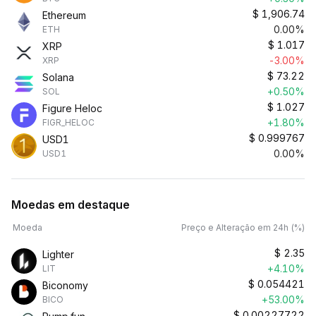
$
1,906.74
Ethereum
0.00%
ETH
$
1.017
XRP
-3.00%
XRP
$
73.22
Solana
+0.50%
SOL
$
1.027
Figure Heloc
+1.80%
FIGR_HELOC
$
0.999767
USD1
0.00%
USD1
Moedas em destaque
Moeda
Preço e Alteração em 24h (%)
$
2.35
Lighter
+4.10%
LIT
$
0.054421
Biconomy
+53.00%
BICO
$
0.00227722