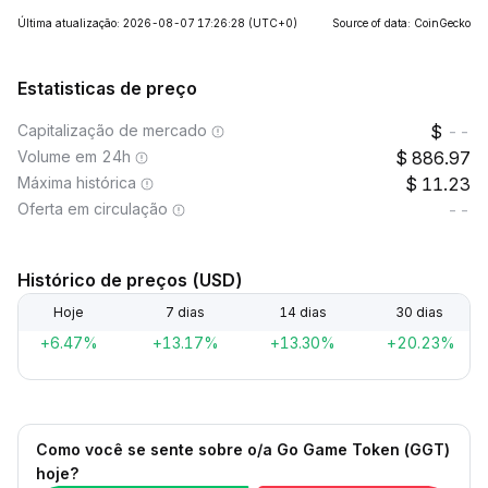
Última atualização: 2026-08-07 17:26:28
(UTC+0)
Source of data: CoinGecko
Estatisticas de preço
Capitalização de mercado
--
Volume em 24h
886.97
Máxima histórica
11.23
Oferta em circulação
--
Histórico de preços (USD)
Hoje
7 dias
14 dias
30 dias
+6.47%
+13.17%
+13.30%
+20.23%
Como você se sente sobre o/a Go Game Token (GGT)
hoje?