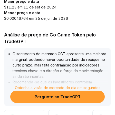
Maior preço e data
$11.23 em 11 de set de 2024
Menor preço e data
$0.00046764 em 25 de jun de 2026
Análise de preço de Go Game Token pelo
TradeGPT
O sentimento do mercado GGT apresenta uma melhora
marginal, podendo haver oportunidade de repique no
curto prazo, mas falta confirmação por indicadores
técnicos chave e a direção e força da movimentação
ainda são incertas
.
Recomenda-se que os investidores controlem
rigorosamente a exposição, fiquem atentos a
Obtenha a visão de mercado do dia em segundos
rompimentos consistentes das velas e mudanças de
Pergunte ao TradeGPT
volume
.
Caso o preço se mantenha em áreas de suporte
importantes, pode-se aumentar a posição de forma