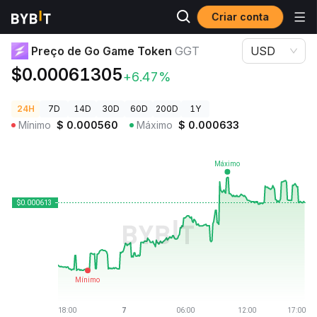
Criar conta
Preços de Criptomoedas
Preço de Go Game Token GGT
Preço de Go Game Token
GGT
USD
$0.00061305
+6.47%
24H
7D
14D
30D
60D
200D
1Y
Mínimo
$
0.000560
Máximo
$
0.000633