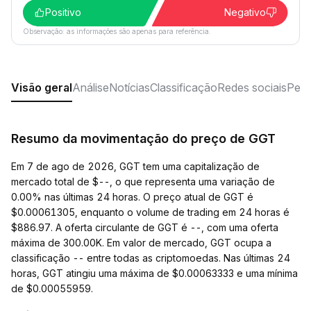
Positivo
Negativo
Observação: as informações são apenas para referência.
Visão geral
Análise
Notícias
Classificação
Redes sociais
Perg
Resumo da movimentação do preço de GGT
Em 7 de ago de 2026, GGT tem uma capitalização de
mercado total de $--, o que representa uma variação de
0.00% nas últimas 24 horas. O preço atual de GGT é
$0.00061305, enquanto o volume de trading em 24 horas é
$886.97. A oferta circulante de GGT é --, com uma oferta
máxima de 300.00K. Em valor de mercado, GGT ocupa a
classificação -- entre todas as criptomoedas. Nas últimas 24
horas, GGT atingiu uma máxima de $0.00063333 e uma mínima
de $0.00055959.