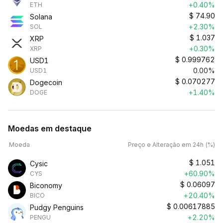
+0.40%
ETH
$
74.90
Solana
+2.30%
SOL
$
1.037
XRP
+0.30%
XRP
$
0.999762
USD1
0.00%
USD1
$
0.070277
Dogecoin
+1.40%
DOGE
Moedas em destaque
Moeda
Preço e Alteração em 24h (%)
$
1.051
Cysic
+60.90%
CYS
$
0.06097
Biconomy
+20.40%
BICO
$
0.00617885
Pudgy Penguins
+2.20%
PENGU