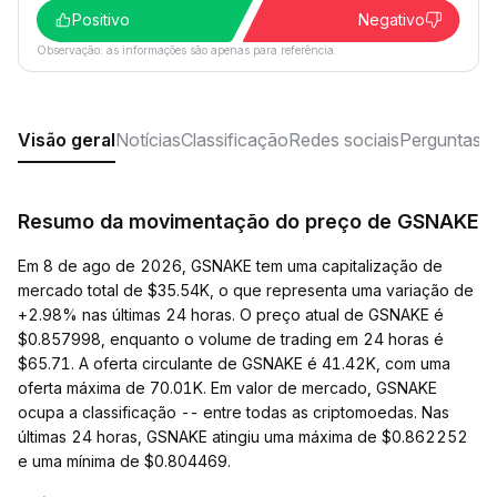
Positivo
Negativo
Observação: as informações são apenas para referência.
Visão geral
Notícias
Classificação
Redes sociais
Perguntas f
Resumo da movimentação do preço de GSNAKE
Em 8 de ago de 2026, GSNAKE tem uma capitalização de
mercado total de $35.54K, o que representa uma variação de
+2.98% nas últimas 24 horas. O preço atual de GSNAKE é
$0.857998, enquanto o volume de trading em 24 horas é
$65.71. A oferta circulante de GSNAKE é 41.42K, com uma
oferta máxima de 70.01K. Em valor de mercado, GSNAKE
ocupa a classificação -- entre todas as criptomoedas. Nas
últimas 24 horas, GSNAKE atingiu uma máxima de $0.862252
e uma mínima de $0.804469.