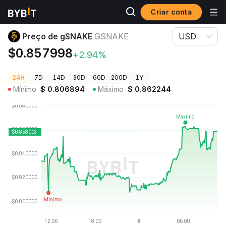
Criar conta
Preços de Criptomoedas
Preço de gSNAKE GSNAKE
Preço de gSNAKE
GSNAKE
USD
$0.857998
+2.94%
24H
7D
14D
30D
60D
200D
1Y
Mínimo
$
0.806894
Máximo
$
0.862244