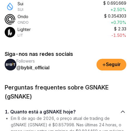
$
0.691669
Sui
+2.50%
SUI
$
0.354303
Ondo
+0.70%
ONDO
$
2.33
Lighter
-1.50%
LIT
Siga-nos nas redes sociais
Followers
+
Seguir
@bybit_official
Perguntas frequentes sobre GSNAKE
(gSNAKE)
1. Quanto está a gSNAKE hoje?
Em 8 de ago de 2026, o preço atual de trading de
gSNAKE (GSNAKE) é $0.857998. Nas últimas 24 horas, o