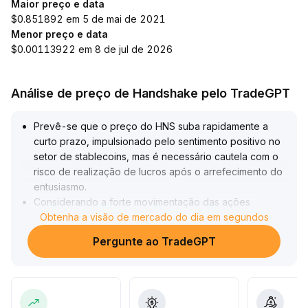
Maior preço e data
$0.851892 em 5 de mai de 2021
Menor preço e data
$0.00113922 em 8 de jul de 2026
Análise de preço de Handshake pelo TradeGPT
Prevê-se que o preço do HNS suba rapidamente a
curto prazo, impulsionado pelo sentimento positivo no
setor de stablecoins, mas é necessário cautela com o
risco de realização de lucros após o arrefecimento do
entusiasmo
.
Considerando a forte movimentação das ações
conceito de stablecoin, o HNS pode se beneficiar do
Obtenha a visão de mercado do dia em segundos
fluxo de capital dentro do setor
.
Pergunte ao TradeGPT
Recomenda-se acompanhar de perto a variação do
volume de negociações; caso o volume diário continue
crescendo, é prudente definir pontos de realização de
lucros em níveis mais altos para evitar pressões de
queda
.