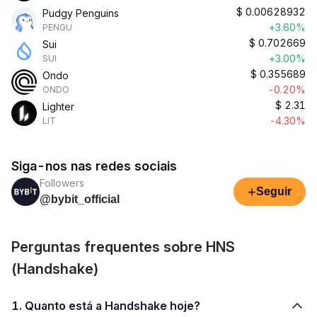
$
0.00628932
Pudgy Penguins
+3.60%
PENGU
$
0.702669
Sui
+3.00%
SUI
$
0.355689
Ondo
-0.20%
ONDO
$
2.31
Lighter
-4.30%
LIT
Siga-nos nas redes sociais
Followers
+
Seguir
@bybit_official
Perguntas frequentes sobre HNS
(Handshake)
1. Quanto está a Handshake hoje?