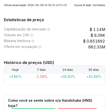
Última atualização: 2026-08-08 14:50:21
(UTC+0)
Source of data: CoinGecko
Estatisticas de preço
Capitalização de mercado
1.14M
Volume em 24h
6.39K
Máxima histórica
0.851892
Oferta em circulação
682.33M
Histórico de preços (USD)
Hoje
7 dias
14 dias
30 dias
+3.86%
-1.59%
+36.40%
+41.69%
Como você se sente sobre o/a Handshake (HNS)
hoje?