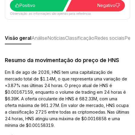
Positivo
Negativo
Observação: as informações são apenas para referência.
Visão geral
Análise
Notícias
Classificação
Redes sociais
Perg
Resumo da movimentação do preço de HNS
Em 8 de ago de 2026, HNS tem uma capitalização de
mercado total de $1.14M, o que representa uma variação de
+3.87% nas últimas 24 horas. O preço atual de HNS é
$0.00167159, enquanto o volume de trading em 24 horas é
$6.39K. A oferta circulante de HNS é 682.33M, com uma
oferta máxima de 961.27M. Em valor de mercado, HNS ocupa
a classificação 2725 entre todas as criptomoedas. Nas últimas
24 horas, HNS atingiu uma máxima de $0.0016858 e uma
mínima de $0.00158319.