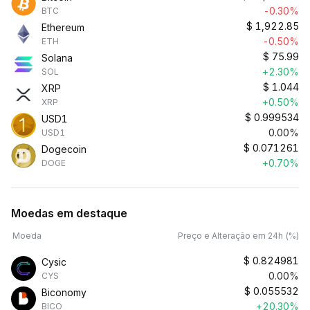
-0.30%
BTC
$
1,922.85
Ethereum
-0.50%
ETH
$
75.99
Solana
+2.30%
SOL
$
1.044
XRP
+0.50%
XRP
$
0.999534
USD1
0.00%
USD1
$
0.071261
Dogecoin
+0.70%
DOGE
Moedas em destaque
Moeda
Preço e Alteração em 24h (%)
$
0.824981
Cysic
0.00%
CYS
$
0.055532
Biconomy
+20.30%
BICO