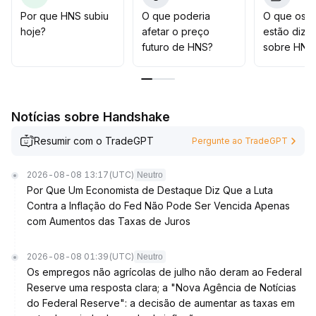
Por que HNS subiu
O que poderia
O que os t
hoje?
afetar o preço
estão dize
futuro de HNS?
sobre HNS
Notícias sobre Handshake
Resumir com o TradeGPT
Pergunte ao TradeGPT
2026-08-08 13:17
(UTC)
Neutro
Por Que Um Economista de Destaque Diz Que a Luta
Contra a Inflação do Fed Não Pode Ser Vencida Apenas
com Aumentos das Taxas de Juros
2026-08-08 01:39
(UTC)
Neutro
Os empregos não agrícolas de julho não deram ao Federal
Reserve uma resposta clara; a "Nova Agência de Notícias
do Federal Reserve": a decisão de aumentar as taxas em