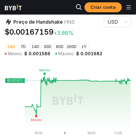
Criar conta
Preços de Criptomoedas
Preço de Handshake HNS
Preço de Handshake
HNS
USD
$0.00167159
+3.86%
24H
7D
14D
30D
60D
200D
1Y
Mínimo
$
0.001586
Máximo
$
0.001682