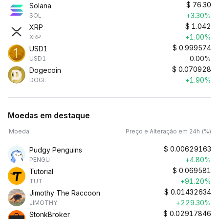
$
76.30
Solana
+3.30%
SOL
$
1.042
XRP
+1.00%
XRP
$
0.999574
USD1
0.00%
USD1
$
0.070928
Dogecoin
+1.90%
DOGE
Moedas em destaque
Moeda
Preço e Alteração em 24h (%)
$
0.00629163
Pudgy Penguins
+4.80%
PENGU
$
0.069581
Tutorial
+91.20%
TUT
$
0.01432634
Jimothy The Raccoon
+229.30%
JIMOTHY
$
0.02917846
StonkBroker