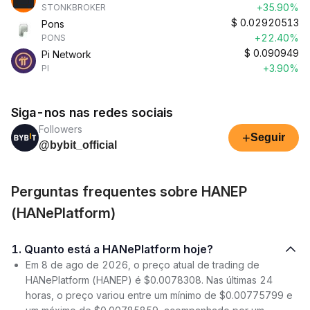
+35.90%
STONKBROKER
$
0.02920513
Pons
+22.40%
PONS
$
0.090949
Pi Network
+3.90%
PI
Siga-nos nas redes sociais
Followers
+
Seguir
@bybit_official
Perguntas frequentes sobre HANEP
(HANePlatform)
1. Quanto está a HANePlatform hoje?
Em 8 de ago de 2026, o preço atual de trading de
HANePlatform (HANEP) é $0.0078308. Nas últimas 24
horas, o preço variou entre um mínimo de $0.00775799 e