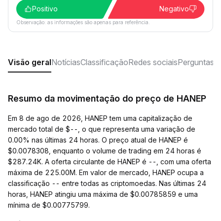
Positivo
Negativo
Observação: as informações são apenas para referência.
Visão geral
Notícias
Classificação
Redes sociais
Perguntas f
Resumo da movimentação do preço de HANEP
Em 8 de ago de 2026, HANEP tem uma capitalização de
mercado total de $--, o que representa uma variação de
0.00% nas últimas 24 horas. O preço atual de HANEP é
$0.0078308, enquanto o volume de trading em 24 horas é
$287.24K. A oferta circulante de HANEP é --, com uma oferta
máxima de 225.00M. Em valor de mercado, HANEP ocupa a
classificação -- entre todas as criptomoedas. Nas últimas 24
horas, HANEP atingiu uma máxima de $0.00785859 e uma
mínima de $0.00775799.