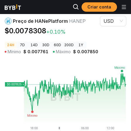
Criar conta
Preços de Criptomoedas
Preço de HANePlatform HANEP
Preço de HANePlatform
HANEP
USD
$0.0078308
+0.10%
24H
7D
14D
30D
60D
200D
1Y
Mínimo
$
0.007761
Máximo
$
0.007850