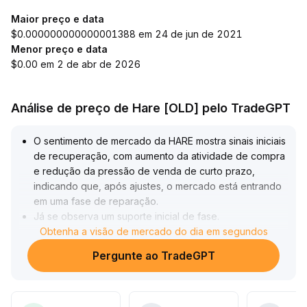
Maior preço e data
$0.000000000000001388 em 24 de jun de 2021
Menor preço e data
$0.00 em 2 de abr de 2026
Análise de preço de Hare [OLD] pelo TradeGPT
O sentimento de mercado da HARE mostra sinais iniciais
de recuperação, com aumento da atividade de compra
e redução da pressão de venda de curto prazo,
indicando que, após ajustes, o mercado está entrando
em uma fase de reparação
.
Já se observa um suporte inicial de fase
.
Porém, a tendência de alta ainda depende de o preço
Obtenha a visão de mercado do dia em segundos
se firmar acima das médias móveis centrais e dos
Pergunte ao TradeGPT
principais níveis de resistência (atenção ao intervalo
0,035-0,040)
.
É necessário observar a sinergia entre volume e preço
nas próximas sessões para confirmar a continuidade da