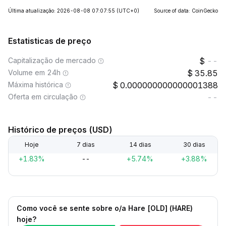
Última atualização: 2026-08-08 07:07:55
(UTC+0)
Source of data: CoinGecko
Estatisticas de preço
Capitalização de mercado
--
Volume em 24h
35.85
Máxima histórica
0.000000000000001388
Oferta em circulação
--
Histórico de preços (USD)
Hoje
7 dias
14 dias
30 dias
+1.83%
--
+5.74%
+3.88%
Como você se sente sobre o/a Hare [OLD] (HARE)
hoje?