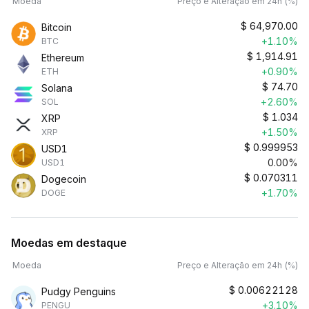
Moeda
Preço e Alteração em 24h (%)
$
64,970.00
Bitcoin
+1.10%
BTC
$
1,914.91
Ethereum
+0.90%
ETH
$
74.70
Solana
+2.60%
SOL
$
1.034
XRP
+1.50%
XRP
$
0.999953
USD1
0.00%
USD1
$
0.070311
Dogecoin
+1.70%
DOGE
Moedas em destaque
Moeda
Preço e Alteração em 24h (%)
$
0.00622128
Pudgy Penguins
+3.10%
PENGU