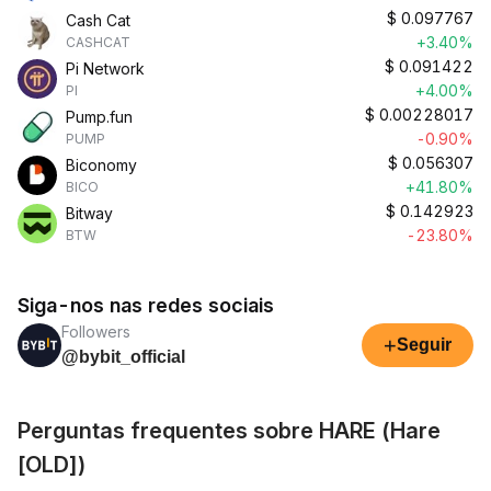
$
0.097767
Cash Cat
+3.40%
CASHCAT
$
0.091422
Pi Network
+4.00%
PI
$
0.00228017
Pump.fun
-0.90%
PUMP
$
0.056307
Biconomy
+41.80%
BICO
$
0.142923
Bitway
-23.80%
BTW
Siga-nos nas redes sociais
Followers
+
Seguir
@bybit_official
Perguntas frequentes sobre HARE (Hare
[OLD])