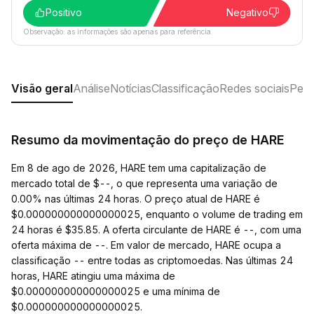
Positivo
Negativo
Observação: as informações são apenas para referência.
Visão geral
Análise
Notícias
Classificação
Redes sociais
Perg
Resumo da movimentação do preço de HARE
Em 8 de ago de 2026, HARE tem uma capitalização de
mercado total de $--, o que representa uma variação de
0.00% nas últimas 24 horas. O preço atual de HARE é
$0.000000000000000025, enquanto o volume de trading em
24 horas é $35.85. A oferta circulante de HARE é --, com uma
oferta máxima de --. Em valor de mercado, HARE ocupa a
classificação -- entre todas as criptomoedas. Nas últimas 24
horas, HARE atingiu uma máxima de
$0.000000000000000025 e uma mínima de
$0.000000000000000025.