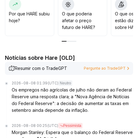
tendência
.
Estratégia recomendada: Antes de sinais claros de
Por que HARE subiu
O que poderia
O que os t
reversão, mantenha controle sobre a exposição e
hoje?
afetar o preço
estão dize
posicione o stop loss abaixo de 0,032
.
futuro de HARE?
sobre HAR
Acompanhe dinamicamente a relação entre volume e
preço
.
Caso o volume aumente significativamente e o sinal de
tendência fique claro, poderá aumentar gradualmente a
Notícias sobre Hare [OLD]
posição visando capturar Beta de médio a longo prazo
.
Resumir com o TradeGPT
Pergunte ao TradeGPT
2026-08-08 01:39
(UTC)
Neutro
Os empregos não agrícolas de julho não deram ao Federal
Reserve uma resposta clara; a "Nova Agência de Notícias
do Federal Reserve": a decisão de aumentar as taxas em
setembro ainda depende da inflação.
2026-08-08 00:25
(UTC)
Pessimista
Morgan Stanley: Espera que o balanço do Federal Reserve