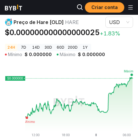
Criar conta
Preços de Criptomoedas
Preço de Hare [OLD] HARE
Preço de Hare [OLD]
HARE
USD
$0.000000000000000025
+1.83%
24H
7D
14D
30D
60D
200D
1Y
Mínimo
$
0.000000
Máximo
$
0.000000