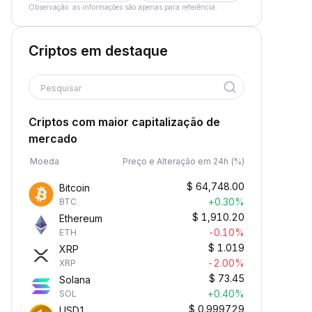
Observação: as informações são apenas para referência.
Criptos em destaque
Pesquisar
Criptos com maior capitalização de
mercado
Moeda
Preço e Alteração em 24h (%)
$
64,748.00
Bitcoin
+0.30%
BTC
$
1,910.20
Ethereum
-0.10%
ETH
$
1.019
XRP
-2.00%
XRP
$
73.45
Solana
+0.40%
SOL
$
0.999729
USD1