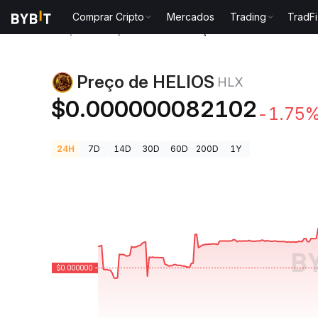
Comprar Cripto
Mercados
Trading
TradFi
Preços de Criptomoedas
Preço de HELIOS HLX
Preço de HELIOS
HLX
$0.000000082102
-1.75
24H
7D
14D
30D
60D
200D
1Y