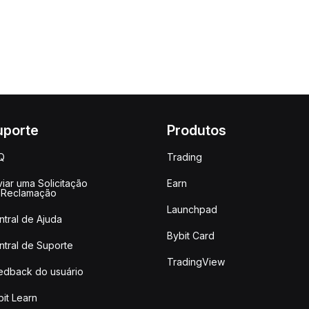
uporte
Produtos
Q
Trading
iar uma Solicitação
Earn
 Reclamação
Launchpad
ntral de Ajuda
Bybit Card
ntral de Suporte
TradingView
edback do usuário
it Learn