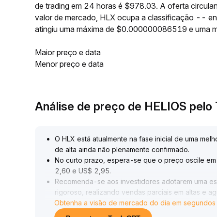
de trading em 24 horas é $978.03. A oferta circul
valor de mercado, HLX ocupa a classificação -- en
atingiu uma máxima de $0.000000086519 e uma 
Maior preço e data
Menor preço e data
Análise de preço de HELIOS pel
O HLX está atualmente na fase inicial de uma me
de alta ainda não plenamente confirmado
.
No curto prazo, espera-se que o preço oscile em 
2,60 e US$ 2,95
.
Recomenda-se aos investidores adotarem uma estr
rigoroso, realizando vendas parciais em altas e 
Obtenha a visão de mercado do dia em segundos
e do mercado antes de recompor posição
.