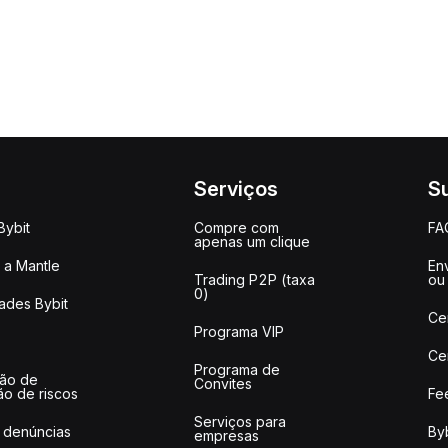
Serviços
S
Bybit
Compre com
FA
apenas um clique
a Mantle
Env
Trading P2P (taxa
ou
0)
ades Bybit
Ce
Programa VIP
Ce
Programa de
ção de
Convites
ão de riscos
Fe
Serviços para
 denúncias
Byb
empresas