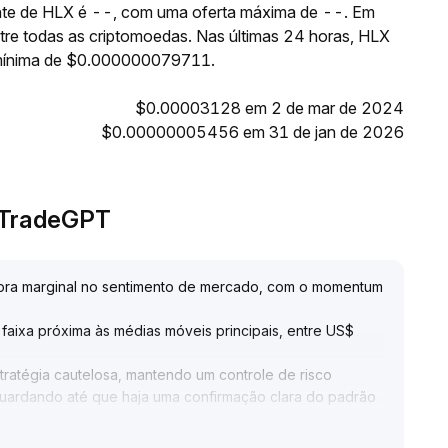
ante de HLX é --, com uma oferta máxima de --. Em
tre todas as criptomoedas. Nas últimas 24 horas, HLX
mínima de $0.000000079711.
$0.00003128 em 2 de mar de 2024
$0.00000005456 em 31 de jan de 2026
o TradeGPT
lhora marginal no sentimento de mercado, com o momentum
faixa próxima às médias móveis principais, entre US$
atégia cautelosa, mantendo um controle de risco
aguardando até que haja uma confirmação clara do padrão