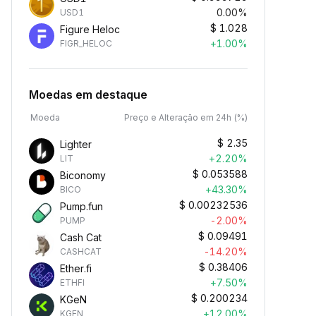
0.00%
USD1
$
1.028
Figure Heloc
+1.00%
FIGR_HELOC
Moedas em destaque
Moeda
Preço e Alteração em 24h (%)
$
2.35
Lighter
+2.20%
LIT
$
0.053588
Biconomy
+43.30%
BICO
$
0.00232536
Pump.fun
-2.00%
PUMP
$
0.09491
Cash Cat
-14.20%
CASHCAT
$
0.38406
Ether.fi
+7.50%
ETHFI
$
0.200234
KGeN
+12.00%
KGEN