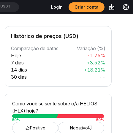
Criar conta
Login
XUSDT
Histórico de preços (USD)
Comparação de datas
Variação (%)
Hoje
-1.75%
7 dias
+3.52%
14 dias
+18.21%
30 dias
--
Como você se sente sobre o/a HELIOS
(HLX) hoje?
50
%
50
%
Positivo
Negativo