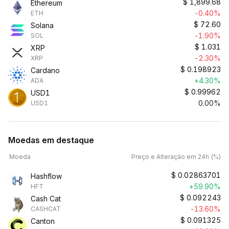
$
1,899.68
Ethereum
-0.40%
ETH
$
72.60
Solana
-1.90%
SOL
$
1.031
XRP
-2.30%
XRP
$
0.198923
Cardano
+4.30%
ADA
$
0.99962
USD1
0.00%
USD1
Moedas em destaque
Moeda
Preço e Alteração em 24h (%)
$
0.02863701
Hashflow
+59.90%
HFT
$
0.092243
Cash Cat
-13.60%
CASHCAT
$
0.091325
Canton