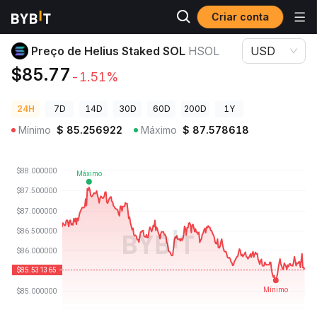
Criar conta
Preços de Criptomoedas
Preço de Helius Staked SOL HSOL
Preço de Helius Staked SOL
HSOL
USD
$85.77
-1.51%
24H
7D
14D
30D
60D
200D
1Y
Mínimo
$
85.256922
Máximo
$
87.578618