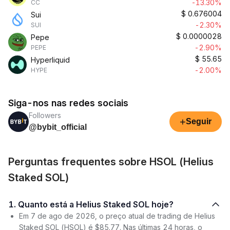
-13.30%
CC
$
0.676004
Sui
-2.30%
SUI
$
0.0000028
Pepe
-2.90%
PEPE
$
55.65
Hyperliquid
-2.00%
HYPE
Siga-nos nas redes sociais
Followers
+
Seguir
@bybit_official
Perguntas frequentes sobre HSOL (Helius
Staked SOL)
1. Quanto está a Helius Staked SOL hoje?
Em 7 de ago de 2026, o preço atual de trading de Helius
Staked SOL (HSOL) é $85.77. Nas últimas 24 horas, o