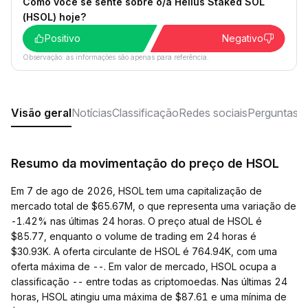
Como você se sente sobre o/a Helius Staked SOL
(HSOL) hoje?
Positivo
Negativo
Observação: as informações são apenas para referência.
Visão geral
Notícias
Classificação
Redes sociais
Perguntas f
Resumo da movimentação do preço de HSOL
Em 7 de ago de 2026, HSOL tem uma capitalização de
mercado total de $65.67M, o que representa uma variação de
-1.42% nas últimas 24 horas. O preço atual de HSOL é
$85.77, enquanto o volume de trading em 24 horas é
$30.93K. A oferta circulante de HSOL é 764.94K, com uma
oferta máxima de --. Em valor de mercado, HSOL ocupa a
classificação -- entre todas as criptomoedas. Nas últimas 24
horas, HSOL atingiu uma máxima de $87.61 e uma mínima de