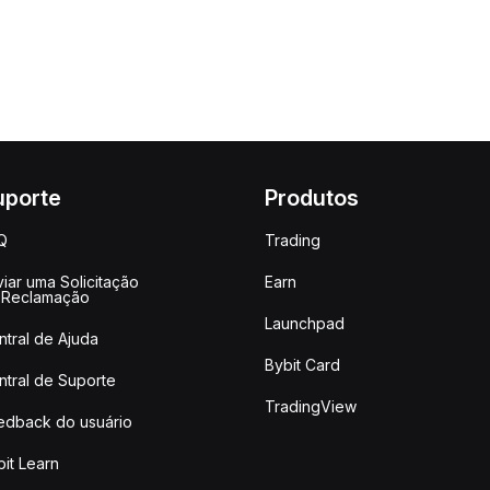
uporte
Produtos
Q
Trading
iar uma Solicitação
Earn
 Reclamação
Launchpad
ntral de Ajuda
Bybit Card
ntral de Suporte
TradingView
edback do usuário
it Learn