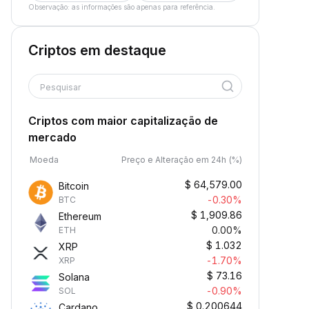
Observação: as informações são apenas para referência.
Criptos em destaque
Pesquisar
Criptos com maior capitalização de
mercado
Moeda
Preço e Alteração em 24h (%)
$
64,579.00
Bitcoin
-0.30%
BTC
$
1,909.86
Ethereum
0.00%
ETH
$
1.032
XRP
-1.70%
XRP
$
73.16
Solana
-0.90%
SOL
$
0.200644
Cardano