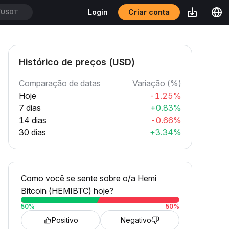
Criar conta
Login
USDT
Histórico de preços (USD)
Comparação de datas
Variação (%)
Hoje
-1.25%
7 dias
+0.83%
14 dias
-0.66%
30 dias
+3.34%
Como você se sente sobre o/a Hemi
Bitcoin (HEMIBTC) hoje?
50
%
50
%
Positivo
Negativo