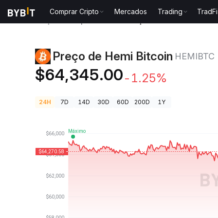
Comprar Cripto
Mercados
Trading
TradFi
Preços de Criptomoedas
Preço de Hemi Bitcoin HE
Preço de Hemi Bitcoin
HEMIBTC
$64,345.00
-1.25%
24H
7D
14D
30D
60D
200D
1Y