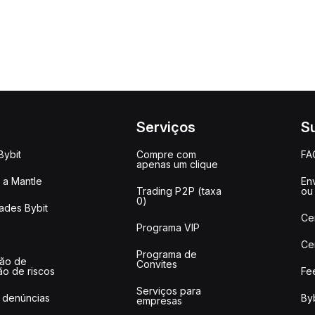
Serviços
S
Bybit
Compre com
FA
apenas um clique
a Mantle
Env
Trading P2P (taxa
ou
0)
ades Bybit
Ce
Programa VIP
Ce
Programa de
ção de
Convites
ão de riscos
Fe
Serviços para
 denúncias
Byb
empresas