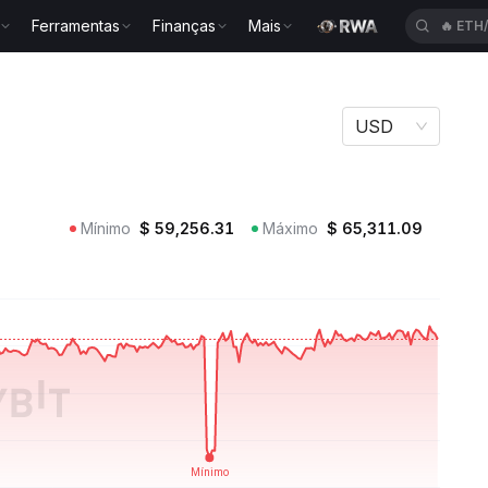
Ferramentas
Finanças
Mais
🔥
ACE
MIBTC
USD
Mínimo
$
59,256.31
Máximo
$
65,311.09