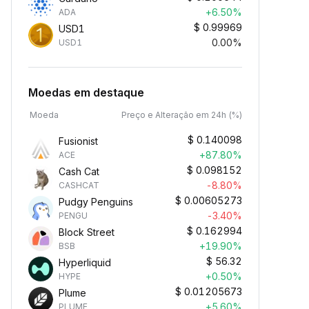
+6.50%
ADA
$
0.99969
USD1
0.00%
USD1
Moedas em destaque
Moeda
Preço e Alteração em 24h (%)
$
0.140098
Fusionist
+87.80%
ACE
$
0.098152
Cash Cat
-8.80%
CASHCAT
$
0.00605273
Pudgy Penguins
-3.40%
PENGU
$
0.162994
Block Street
+19.90%
BSB
$
56.32
Hyperliquid
+0.50%
HYPE
$
0.01205673
Plume
+5.60%
PLUME