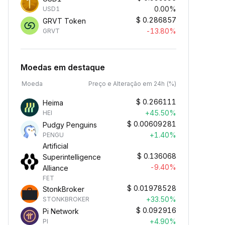
0.00%
USD1
$
0.286857
GRVT Token
-13.80%
GRVT
Moedas em destaque
Moeda
Preço e Alteração em 24h (%)
$
0.266111
Heima
+45.50%
HEI
$
0.00609281
Pudgy Penguins
+1.40%
PENGU
Artificial
$
0.136068
Superintelligence
-9.40%
Alliance
FET
$
0.01978528
StonkBroker
+33.50%
STONKBROKER
$
0.092916
Pi Network
+4.90%
PI