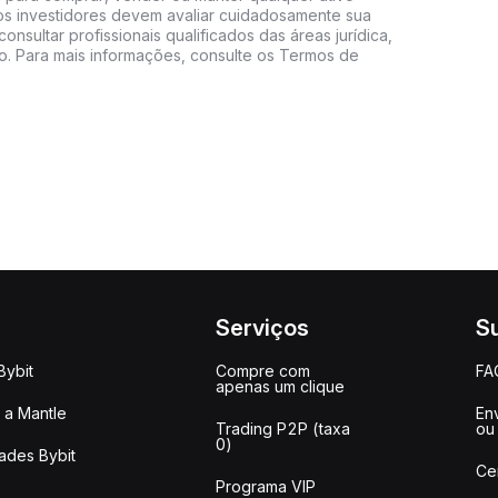
s, os investidores devem avaliar cuidadosamente sua
consultar profissionais qualificados das áreas jurídica,
do. Para mais informações, consulte os Termos de
Serviços
S
Bybit
Compre com
FA
apenas um clique
a Mantle
Env
Trading P2P (taxa
ou
0)
ades Bybit
Ce
Programa VIP