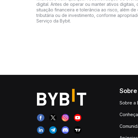
digital. Antes de operar ou manter ativos digitai
situação financeira e tolerância ao risco, além de 
tributária ou de investimento, conforme apropria
Serviço da Bybit.
Sobre
Sobre a 
Conheça 
Comunid
Anúncios