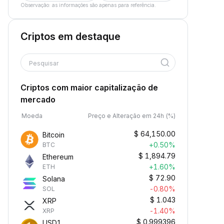
Observação: as informações são apenas para referência.
Criptos em destaque
Pesquisar
Criptos com maior capitalização de
mercado
Moeda
Preço e Alteração em 24h (%)
$
64,150.00
Bitcoin
+0.50%
BTC
$
1,894.79
Ethereum
+1.60%
ETH
$
72.90
Solana
-0.80%
SOL
$
1.043
XRP
-1.40%
XRP
$
0.999396
USD1