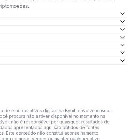
riptomoedas.
 de e outros ativos digitais na Bybit, envolvem riscos
e você procura não estiver disponível no momento na
A Bybit não é responsável por quaisquer resultados de
 dados apresentados aqui são obtidos de fontes
vos. Este conteúdo não constitui aconselhamento
 para comprar, vender ou manter qualquer ativo