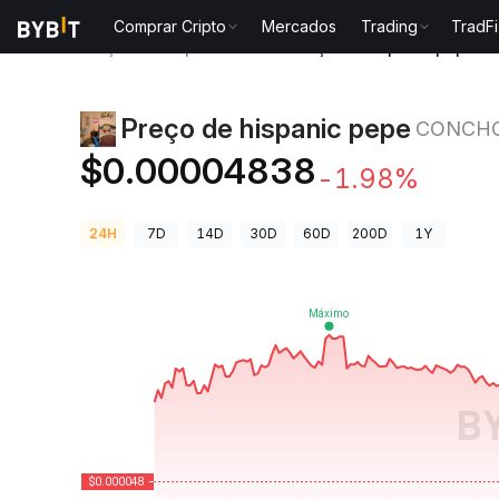
Comprar Cripto
Mercados
Trading
TradFi
Preços de Criptomoedas
Preço de hispanic pepe 
Preço de hispanic pepe
CONCH
$0.00004838
-1.98%
24H
7D
14D
30D
60D
200D
1Y