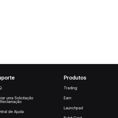
uporte
Produtos
Q
Trading
iar uma Solicitação
Earn
 Reclamação
Launchpad
ntral de Ajuda
Bybit Card