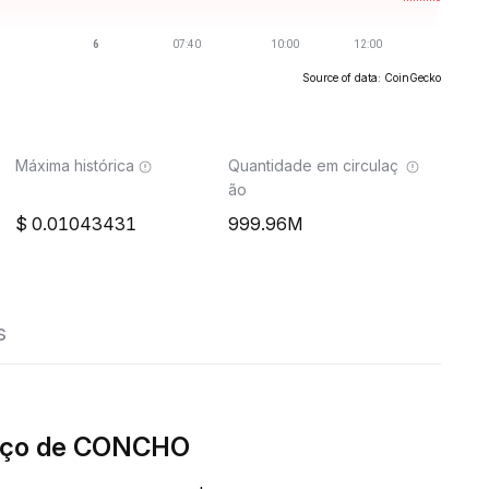
Source of data: CoinGecko
Máxima histórica
Quantidade em circulaç
ão
0.01043431
999.96M
s
eço de CONCHO