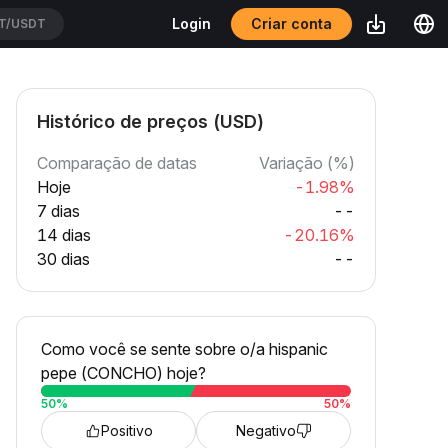
Criar conta
Login
T/USDT
Histórico de preços (USD)
Comparação de datas
Variação (%)
Hoje
-1.98%
7 dias
--
14 dias
-20.16%
30 dias
--
Como você se sente sobre o/a hispanic
pepe (CONCHO) hoje?
50
%
50
%
Positivo
Negativo