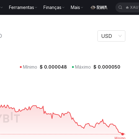
Ferramentas
Finanças
Mais
🔥
XAU
CONCHO
O
USD
Mínimo
$
0.000048
Máximo
$
0.000050