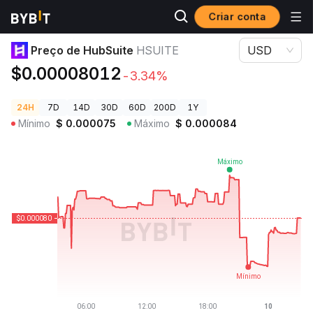
Criar conta
Preços de Criptomoedas
Preço de HubSuite HSUITE
Preço de HubSuite
HSUITE
USD
$0.00008012
-3.34%
24H
7D
14D
30D
60D
200D
1Y
Mínimo
$
0.000075
Máximo
$
0.000084