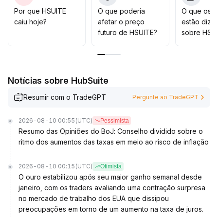
Por que HSUITE
O que poderia
O que os t
caiu hoje?
afetar o preço
estão dize
futuro de HSUITE?
sobre HSU
Notícias sobre HubSuite
Resumir com o TradeGPT
Pergunte ao TradeGPT
2026-08-10 00:55
(UTC)
Pessimista
Resumo das Opiniões do BoJ: Conselho dividido sobre o
ritmo dos aumentos das taxas em meio ao risco de inflação
2026-08-10 00:15
(UTC)
Otimista
O ouro estabilizou após seu maior ganho semanal desde
janeiro, com os traders avaliando uma contração surpresa
no mercado de trabalho dos EUA que dissipou
preocupações em torno de um aumento na taxa de juros.