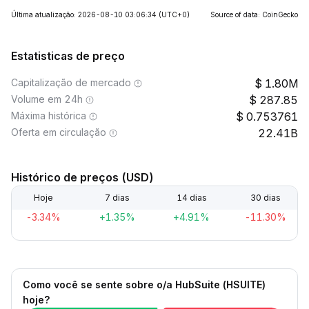
Última atualização: 2026-08-10 03:06:34
(UTC+0)
Source of data: CoinGecko
Estatisticas de preço
Capitalização de mercado
1.80M
Volume em 24h
287.85
Máxima histórica
0.753761
Oferta em circulação
22.41B
Histórico de preços (USD)
Hoje
7 dias
14 dias
30 dias
-3.34%
+1.35%
+4.91%
-11.30%
Como você se sente sobre o/a HubSuite (HSUITE)
hoje?