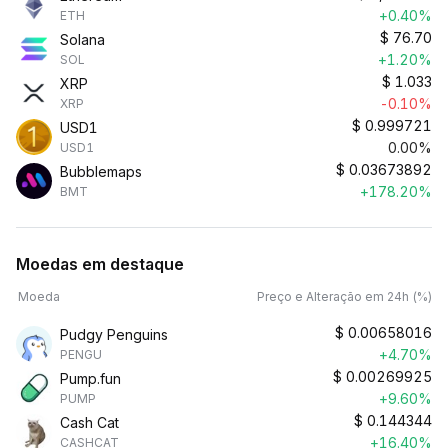
+0.40%
ETH
$
76.70
Solana
+1.20%
SOL
$
1.033
XRP
-0.10%
XRP
$
0.999721
USD1
0.00%
USD1
$
0.03673892
Bubblemaps
+178.20%
BMT
Moedas em destaque
Moeda
Preço e Alteração em 24h (%)
$
0.00658016
Pudgy Penguins
+4.70%
PENGU
$
0.00269925
Pump.fun
+9.60%
PUMP
$
0.144344
Cash Cat
+16.40%
CASHCAT