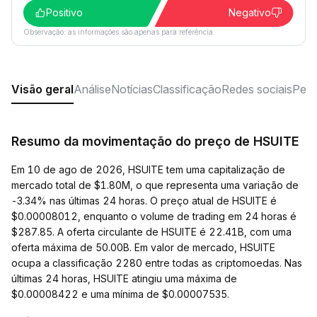
Positivo
Negativo
Observação: as informações são apenas para referência.
Visão geral
Análise
Notícias
Classificação
Redes sociais
Perg
Resumo da movimentação do preço de HSUITE
Em 10 de ago de 2026, HSUITE tem uma capitalização de
mercado total de $1.80M, o que representa uma variação de
-3.34% nas últimas 24 horas. O preço atual de HSUITE é
$0.00008012, enquanto o volume de trading em 24 horas é
$287.85. A oferta circulante de HSUITE é 22.41B, com uma
oferta máxima de 50.00B. Em valor de mercado, HSUITE
ocupa a classificação 2280 entre todas as criptomoedas. Nas
últimas 24 horas, HSUITE atingiu uma máxima de
$0.00008422 e uma mínima de $0.00007535.