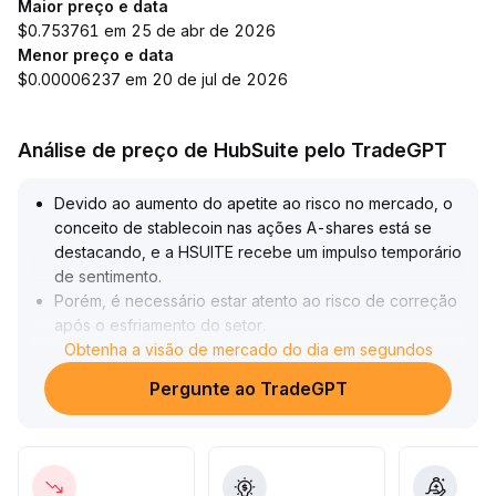
Maior preço e data
$0.753761 em 25 de abr de 2026
Menor preço e data
$0.00006237 em 20 de jul de 2026
Análise de preço de HubSuite pelo TradeGPT
Devido ao aumento do apetite ao risco no mercado, o
conceito de stablecoin nas ações A-shares está se
destacando, e a HSUITE recebe um impulso temporário
de sentimento
.
Porém, é necessário estar atento ao risco de correção
após o esfriamento do setor
.
A longo prazo, se a regulação macroeconômica e os
Obtenha a visão de mercado do dia em segundos
fundamentos continuarem a melhorar, a HSUITE terá um
Pergunte ao TradeGPT
suporte de valor mais sólido
.
Recomenda-se acompanhar de perto a continuidade
do estilo de mercado e o progresso do ecossistema
HSUITE para avaliar a sustentabilidade do seu valor de
investimento
.