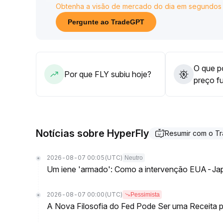
Obtenha a visão de mercado do dia em segundos
Apesar da pressão de venda causada pelas liquid
estabilizou e retornou acima de US$ 23,98, evi
Pergunte ao TradeGPT
gerenciar o risco ativamente
.
Recomenda-se observar a força dos fluxos de cap
prazo; caso o suporte de US$ 23 se mantenha no 
iniciada
.
O que po
Por que FLY subiu hoje?
preço f
Notícias sobre HyperFly
Resumir com o T
2026-08-07 00:05
(UTC)
Neutro
Um iene 'armado': Como a intervenção EUA-Jap
2026-08-07 00:00
(UTC)
Pessimista
A Nova Filosofia do Fed Pode Ser uma Receita pa