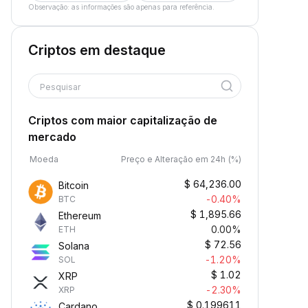
Observação: as informações são apenas para referência.
Criptos em destaque
Pesquisar
Criptos com maior capitalização de
mercado
Moeda
Preço e Alteração em 24h (%)
$
64,236.00
Bitcoin
-0.40%
BTC
$
1,895.66
Ethereum
0.00%
ETH
$
72.56
Solana
-1.20%
SOL
$
1.02
XRP
-2.30%
XRP
$
0.199611
Cardano