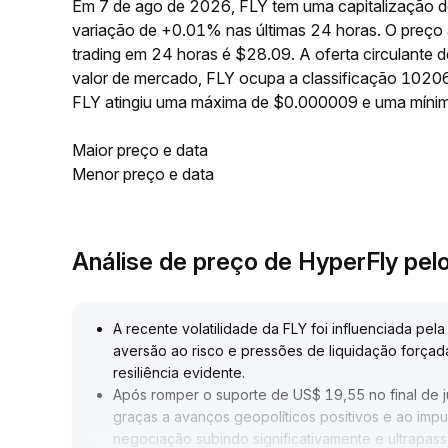
Em 7 de ago de 2026, FLY tem uma capitalização d
variação de +0.01% nas últimas 24 horas. O preço
trading em 24 horas é $28.09. A oferta circulante
valor de mercado, FLY ocupa a classificação 10206
FLY atingiu uma máxima de $0.000009 e uma míni
Maior preço e data
Menor preço e data
Análise de preço de HyperFly pe
A recente volatilidade da FLY foi influenciada p
aversão ao risco e pressões de liquidação forçad
resiliência evidente
.
Após romper o suporte de US$ 19,55 no final de j
graças a avanços geopolíticos positivos e ao impu
negociação subindo significativamente e ultrapas