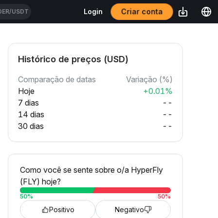
Criar conta
Login
DER/USDT
Histórico de preços (USD)
Comparação de datas
Variação (%)
Hoje
+0.01%
7 dias
--
14 dias
--
30 dias
--
Como você se sente sobre o/a HyperFly
(FLY) hoje?
50
%
50
%
Positivo
Negativo