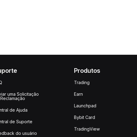
uporte
Produtos
Q
Trading
iar uma Solicitação
Earn
 Reclamação
Launchpad
ntral de Ajuda
Bybit Card
ntral de Suporte
TradingView
edback do usuário