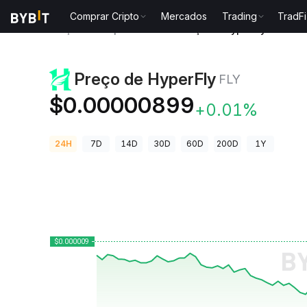
Comprar Cripto
Mercados
Trading
TradFi
Preços de Criptomoedas
Preço de HyperFly FLY
Preço de HyperFly
FLY
$0.00000899
+0.01%
24H
7D
14D
30D
60D
200D
1Y