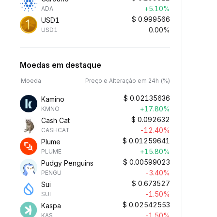
+5.10%
ADA
$
0.999566
USD1
0.00%
USD1
Moedas em destaque
Moeda
Preço e Alteração em 24h (%)
$
0.02135636
Kamino
+17.80%
KMNO
$
0.092632
Cash Cat
-12.40%
CASHCAT
$
0.01259641
Plume
+15.80%
PLUME
$
0.00599023
Pudgy Penguins
-3.40%
PENGU
$
0.673527
Sui
-1.50%
SUI
$
0.02542553
Kaspa
-1.50%
KAS