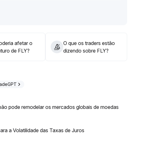
ações nas plataformas, o preço rapidamente se
denciando uma capacidade maior dos comprados de
ital na faixa de suporte de US$ 22,5 a 23 no curto
médio prazo, uma nova tendência de alta poderá ser
deria afetar o
O que os traders estão
uturo de FLY?
dizendo sobre FLY?
radeGPT
ão pode remodelar os mercados globais de moedas
ra a Volatilidade das Taxas de Juros