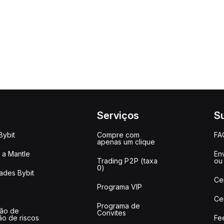
Serviços
S
Bybit
Compre com
FA
apenas um clique
a Mantle
Env
Trading P2P (taxa
ou
0)
ades Bybit
Ce
Programa VIP
Ce
Programa de
ção de
Convites
ão de riscos
Fe