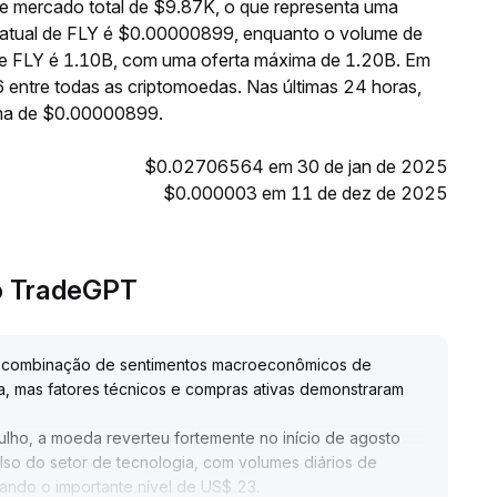
e mercado total de $9.87K, o que representa uma
 atual de FLY é $0.00000899, enquanto o volume de
 de FLY é 1.10B, com uma oferta máxima de 1.20B. Em
 entre todas as criptomoedas. Nas últimas 24 horas,
ma de $0.00000899.
$0.02706564 em 30 de jan de 2025
$0.000003 em 11 de dez de 2025
lo TradeGPT
ela combinação de sentimentos macroeconômicos de
a, mas fatores técnicos e compras ativas demonstraram
ulho, a moeda reverteu fortemente no início de agosto
lso do setor de tecnologia, com volumes diários de
sando o importante nível de US$ 23
.