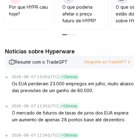
volume e na distribuição de capital, controlar
Por que HYPR caiu
O que poderia
O que os t
rigorosamente a exposição nas altas e adotar
hoje?
afetar o preço
estão dize
estratégias focadas em negociações dentro de
futuro de HYPR?
sobre HYP
intervalos e stop loss dinâmico, estando atento aos
riscos de volatilidade extrema devido ao esgotamento
de liquidez
.
Notícias sobre Hyperware
Resumir com o TradeGPT
Pergunte ao TradeGPT
2026-08-07 13:00
(UTC)
Otimista
Os EUA perderam 23.000 empregos em julho, muito abaixo
das previsões de um ganho de 80.000.
2026-08-07 12:35
(UTC)
Otimista
O mercado de futuros de taxas de juros dos EUA espera
um aumento de apenas 28 pontos base até dezembro.
2026-08-07 12:34
(UTC)
Otimista