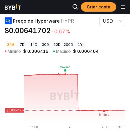
Criar conta
Preços de Criptomoedas
Preço de Hyperware HYPR
Preço de Hyperware
HYPR
USD
$0.00641702
-0.67%
24H
7D
14D
30D
60D
200D
1Y
Mínimo
$
0.006416
Máximo
$
0.006464