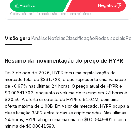
Positivo
Negativo
Observação: as informações são apenas para referência.
Visão geral
Análise
Notícias
Classificação
Redes sociais
Perg
Resumo da movimentação do preço de HYPR
Em 7 de ago de 2026, HYPR tem uma capitalização de
mercado total de $391.72K, o que representa uma variação
de -0.67% nas últimas 24 horas. O preço atual de HYPR é
$0.00641702, enquanto o volume de trading em 24 horas é
$20.50. A oferta circulante de HYPR é 61.04M, com uma
oferta máxima de 1.00B. Em valor de mercado, HYPR ocupa a
classificação 3882 entre todas as criptomoedas. Nas últimas
24 horas, HYPR atingiu uma máxima de $0.00646601 e uma
mínima de $0.00641593.