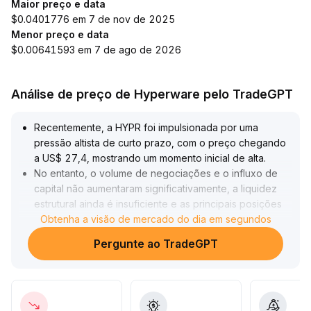
Maior preço e data
$0.0401776 em 7 de nov de 2025
Menor preço e data
$0.00641593 em 7 de ago de 2026
Análise de preço de Hyperware pelo TradeGPT
Recentemente, a HYPR foi impulsionada por uma
pressão altista de curto prazo, com o preço chegando
a US$ 27,4, mostrando um momento inicial de alta
.
No entanto, o volume de negociações e o influxo de
capital não aumentaram significativamente, a liquidez
estrutural ainda é insuficiente e as principais posições
alavancadas em longa enfrentam grandes perdas não
Obtenha a visão de mercado do dia em segundos
realizadas
.
Pergunte ao TradeGPT
Embora o sentimento do mercado mostre sinais de
recuperação, o suporte dos compradores permanece
frágil, existindo riscos de volatilidade acentuada e
correções no curto prazo
.
Recomenda-se acompanhar mudanças adicionais no