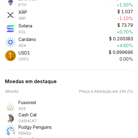
+1.50%
ETH
$
1.037
XRP
-1.10%
XRP
$
73.79
Solana
+0.70%
SOL
$
0.200383
Cardano
+4.60%
ADA
$
0.999696
USD1
0.00%
USD1
Moedas em destaque
Moeda
Preço e Alteração em 24h (%)
Fusionist
ACE
Cash Cat
CASHCAT
Pudgy Penguins
PENGU