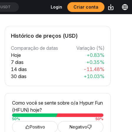
Criar conta
Login
USDT
Histórico de preços (USD)
Comparação de datas
Variação (%)
Hoje
+0.83%
7 dias
+0.35%
14 dias
-11.48%
30 dias
+10.03%
Como você se sente sobre o/a Hypurr Fun
(HFUN) hoje?
50
%
50
%
Positivo
Negativo