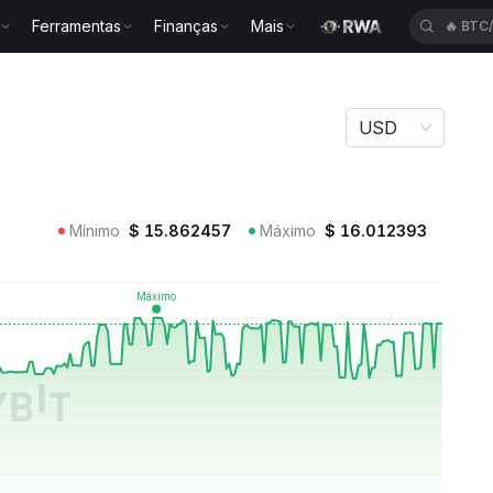
Ferramentas
Finanças
Mais
🔥
TUT
USD
Mínimo
$
15.862457
Máximo
$
16.012393