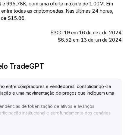
UN é 995.78K, com uma oferta máxima de 1.00M. Em
entre todas as criptomoedas. Nas últimas 24 horas,
 de $15.86.
$300.19 em 16 de dez de 2024
$6.52 em 13 de jun de 2024
pelo TradeGPT
brio entre compradores e vendedores, consolidando-se
ociação e uma movimentação de preços que indiquem uma
tendências de tokenização de ativos e avanços
articipação institucional e aprofundamento dos cenários
 e liberação de volume na faixa de 1,25-1,38; aguardar
kenização para oportunidades de aumentar a posição
.