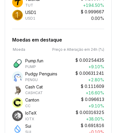
+194.50%
TUT
$
0.999667
USD1
0.00%
USD1
Moedas em destaque
Moeda
Preço e Alteração em 24h (%)
$
0.00254435
Pump.fun
+9.10%
PUMP
$
0.00631241
Pudgy Penguins
+2.80%
PENGU
$
0.111609
Cash Cat
+16.60%
CASHCAT
$
0.096613
Canton
+9.10%
CC
$
0.00316325
IoTeX
+38.00%
IOTX
$
0.691816
Sui
-0.10%
SUI