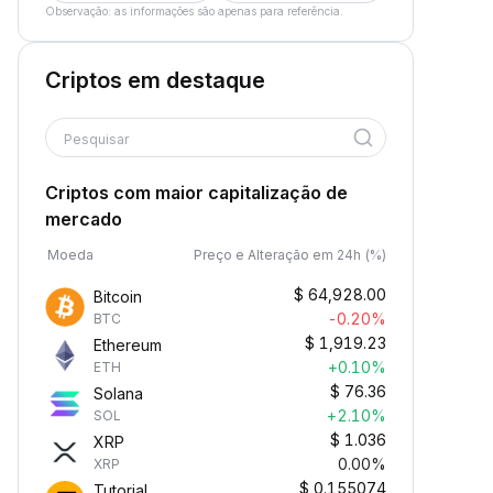
Observação: as informações são apenas para referência.
Criptos em destaque
Pesquisar
Criptos com maior capitalização de
mercado
Moeda
Preço e Alteração em 24h (%)
$
64,928.00
Bitcoin
-0.20%
BTC
$
1,919.23
Ethereum
+0.10%
ETH
$
76.36
Solana
+2.10%
SOL
$
1.036
XRP
0.00%
XRP
$
0.155074
Tutorial