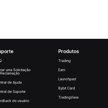
uporte
Produtos
Q
Trading
iar uma Solicitação
Earn
 Reclamação
Launchpad
ntral de Ajuda
Bybit Card
ntral de Suporte
TradingView
edback do usuário