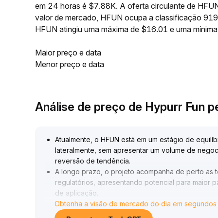
em 24 horas é $7.88K. A oferta circulante de HF
valor de mercado, HFUN ocupa a classificação 919 
HFUN atingiu uma máxima de $16.01 e uma mínima
Maior preço e data
Menor preço e data
Análise de preço de Hypurr Fun 
Atualmente, o HFUN está em um estágio de equilí
lateralmente, sem apresentar um volume de neg
reversão de tendência
.
A longo prazo, o projeto acompanha de perto as 
regulatórios, apresentando potencial para maior p
de aplicação
.
Obtenha a visão de mercado do dia em segundos
Como estratégia, recomenda-se observar a quebra
sinais de aceleração da regulamentação ou da to