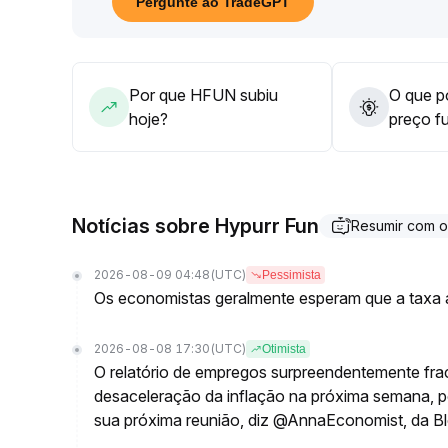
Pergunte ao TradeGPT
Antes de uma ruptura efetiva, atente-se ao risco d
exposição de forma moderada
.
Por que HFUN subiu
O que po
hoje?
preço f
Notícias sobre Hypurr Fun
Resumir com 
2026-08-09 04:48
(UTC)
Pessimista
Os economistas geralmente esperam que a taxa a
2026-08-08 17:30
(UTC)
Otimista
O relatório de empregos surpreendentemente fra
desaceleração da inflação na próxima semana, po
sua próxima reunião, diz @AnnaEconomist, da 