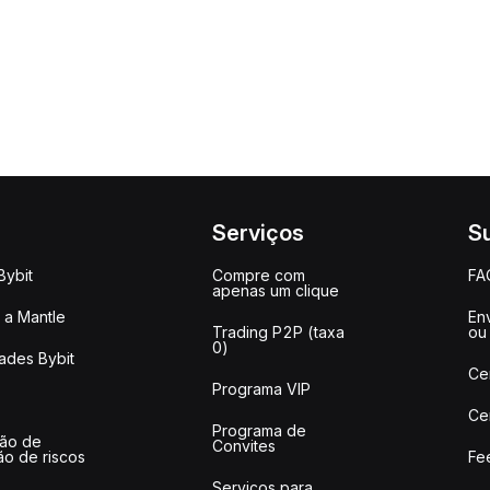
Serviços
S
Bybit
Compre com
FA
apenas um clique
a Mantle
Env
Trading P2P (taxa
ou
0)
ades Bybit
Ce
Programa VIP
Ce
Programa de
ção de
Convites
ão de riscos
Fe
Serviços para