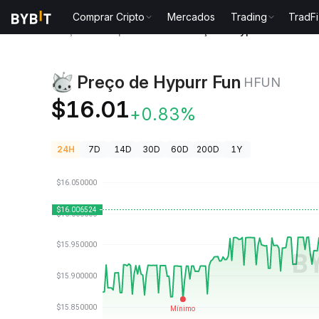
Comprar Cripto
Mercados
Trading
TradFi
Preços de Criptomoedas
Preço de Hypurr Fun HFUN
Preço de Hypurr Fun
HFUN
$16.01
+0.83%
24H
7D
14D
30D
60D
200D
1Y