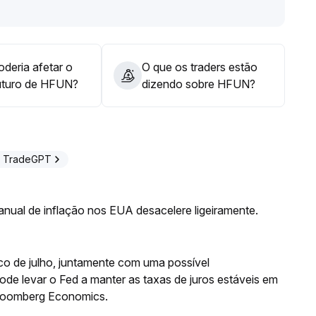
e consolidação lateral ou retração, controlando a
deria afetar o
O que os traders estão
uturo de HFUN?
dizendo sobre HFUN?
o TradeGPT
nual de inflação nos EUA desacelere ligeiramente.
co de julho, juntamente com uma possível
de levar o Fed a manter as taxas de juros estáveis em
Bloomberg Economics.