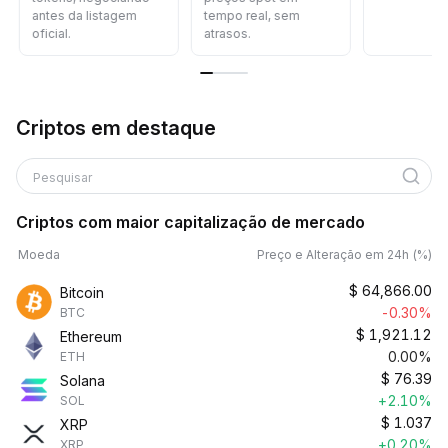
antes da listagem
tempo real, sem
oficial.
atrasos.
Criptos em destaque
Pesquisar
Criptos com maior capitalização de mercado
Moeda
Preço e Alteração em 24h (%)
$
64,866.00
Bitcoin
-0.30%
BTC
$
1,921.12
Ethereum
0.00%
ETH
$
76.39
Solana
+2.10%
SOL
$
1.037
XRP
+0.20%
XRP