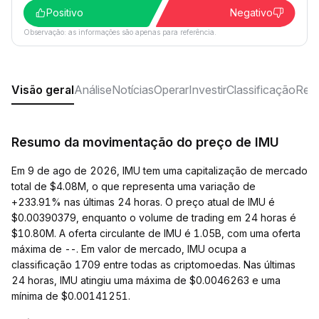
Positivo
Negativo
Observação: as informações são apenas para referência.
Visão geral
Análise
Notícias
Operar
Investir
Classificação
Rede
Resumo da movimentação do preço de IMU
Em 9 de ago de 2026, IMU tem uma capitalização de mercado
total de $4.08M, o que representa uma variação de
+233.91% nas últimas 24 horas. O preço atual de IMU é
$0.00390379, enquanto o volume de trading em 24 horas é
$10.80M. A oferta circulante de IMU é 1.05B, com uma oferta
máxima de --. Em valor de mercado, IMU ocupa a
classificação 1709 entre todas as criptomoedas. Nas últimas
24 horas, IMU atingiu uma máxima de $0.0046263 e uma
mínima de $0.00141251.