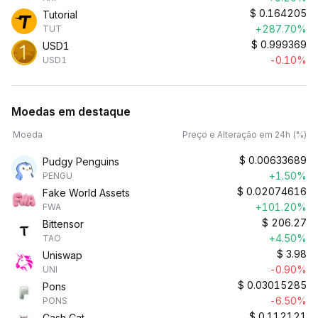
$
0.164205
Tutorial
+287.70%
TUT
$
0.999369
USD1
-0.10%
USD1
Moedas em destaque
Moeda
Preço e Alteração em 24h (%)
$
0.00633689
Pudgy Penguins
+1.50%
PENGU
$
0.02074616
Fake World Assets
+101.20%
FWA
$
206.27
Bittensor
+4.50%
TAO
$
3.98
Uniswap
-0.90%
UNI
$
0.03015285
Pons
-6.50%
PONS
$
0.112121
Cash Cat