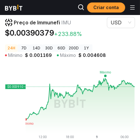
Criar conta
Preços de Criptomoedas
Preço de Immunefi IMU
Preço de Immunefi
IMU
USD
$0.00390379
+233.88%
24H
7D
14D
30D
60D
200D
1Y
Mínimo
$
0.001169
Máximo
$
0.004608