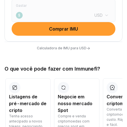
Gastar
USD
$
Comprar IMU
→
Calculadora de IMU para USD
O que você pode fazer com Immunefi?
Listagens de
Negocie em
Converta
pré-mercado de
nosso mercado
criptomo
Converta
cripto
Spot
criptomoed
Tenha acesso
Compre e venda
custo. Rápid
antecipado a novos
criptomoedas com
e fácil.
tokens, negociando
preços spot em