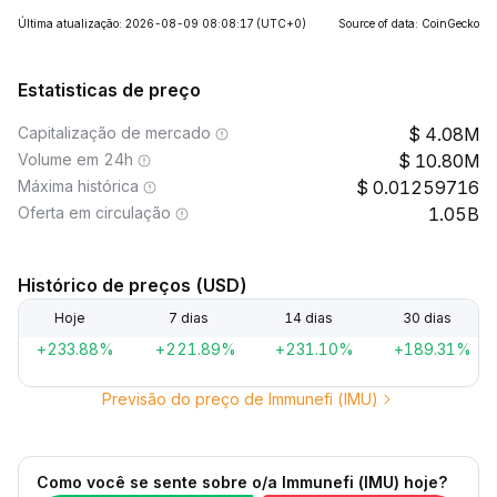
Última atualização: 2026-08-09 08:08:17
(UTC+0)
Source of data: CoinGecko
Estatisticas de preço
Capitalização de mercado
4.08M
Volume em 24h
10.80M
Máxima histórica
0.01259716
Oferta em circulação
1.05B
Histórico de preços (USD)
Hoje
7 dias
14 dias
30 dias
+233.88%
+221.89%
+231.10%
+189.31%
Previsão do preço de Immunefi (IMU)
Como você se sente sobre o/a Immunefi (IMU) hoje?