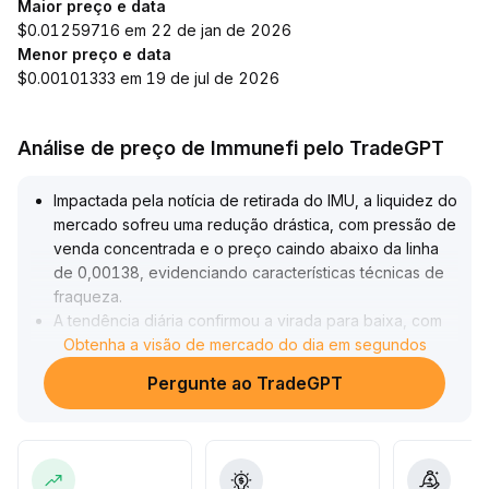
Maior preço e data
$0.01259716 em 22 de jan de 2026
Menor preço e data
$0.00101333 em 19 de jul de 2026
Análise de preço de Immunefi pelo TradeGPT
Impactada pela notícia de retirada do IMU, a liquidez do
mercado sofreu uma redução drástica, com pressão de
venda concentrada e o preço caindo abaixo da linha
de 0,00138, evidenciando características técnicas de
fraqueza
.
A tendência diária confirmou a virada para baixa, com
atenção ao suporte de curto prazo na região de
Obtenha a visão de mercado do dia em segundos
0,00130; caso este suporte seja perdido, há risco de
Pergunte ao TradeGPT
queda adicional
.
Diante do aperto do apetite ao risco macroeconômico,
recomenda-se aos detentores reduzir posições e
precaver riscos de liquidez, acompanhando os
avanços dos fundamentos e o ritmo da relistagem do