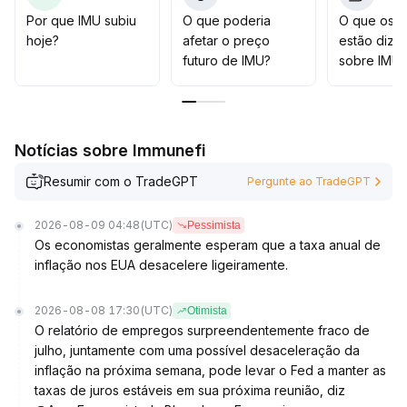
projeto em outras plataformas
.
Por que IMU subiu
O que poderia
O que os t
No curto prazo, não é recomendado comprar de forma
hoje?
afetar o preço
estão dize
precipitada; é necessário monitorar dinamicamente
futuro de IMU?
sobre IMU?
negociações, sinais de recuperação do mercado e
liquidez
.
Notícias sobre Immunefi
Resumir com o TradeGPT
Pergunte ao TradeGPT
2026-08-09 04:48
(UTC)
Pessimista
Os economistas geralmente esperam que a taxa anual de
inflação nos EUA desacelere ligeiramente.
2026-08-08 17:30
(UTC)
Otimista
O relatório de empregos surpreendentemente fraco de
julho, juntamente com uma possível desaceleração da
inflação na próxima semana, pode levar o Fed a manter as
taxas de juros estáveis em sua próxima reunião, diz