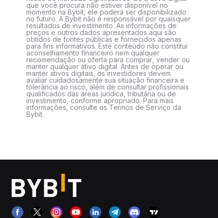
que você procura não estiver disponível no
momento na Bybit, ele poderá ser disponibilizado
no futuro. A Bybit não é responsável por quaisquer
resultados de investimento. As informações de
preços e outros dados apresentados aqui são
obtidos de fontes públicas e fornecidos apenas
para fins informativos. Este conteúdo não constitui
aconselhamento financeiro nem qualquer
recomendação ou oferta para comprar, vender ou
manter qualquer ativo digital. Antes de operar ou
manter ativos digitais, os investidores devem
avaliar cuidadosamente sua situação financeira e
tolerância ao risco, além de consultar profissionais
qualificados das áreas jurídica, tributária ou de
investimento, conforme apropriado. Para mais
informações, consulte os Termos de Serviço da
Bybit.