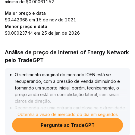
mínima de $0.00061152.
Maior preço e data
$0.442968 em 15 de nov de 2021
Menor preço e data
$0.00023744 em 25 de jan de 2026
Análise de preço de Internet of Energy Network
pelo TradeGPT
O sentimento marginal do mercado IOEN está se
recuperando, com a pressão de venda diminuindo e
formando um suporte inicial; porém, tecnicamente, o
preço ainda está em consolidação lateral, sem sinais
claros de direção
.
Recomenda-se uma entrada cautelosa na extremidade
inferior da faixa no curto prazo, visando a resistência
Obtenha a visão de mercado do dia em segundos
.
Se houver aumento significativo no volume e o preço
Pergunte ao TradeGPT
romper a resistência, pode-se aumentar
moderadamente a posição; caso contrário, se não