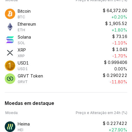
$
64,372.00
Bitcoin
+0.20%
BTC
$
1,905.52
Ethereum
+1.80%
ETH
$
73.16
Solana
-1.10%
SOL
$
1.043
XRP
-1.70%
XRP
$
0.999406
USD1
0.00%
USD1
$
0.290222
GRVT Token
-11.80%
GRVT
Moedas em destaque
Moeda
Preço e Alteração em 24h (%)
$
0.227422
Heima
+27.90%
HEI