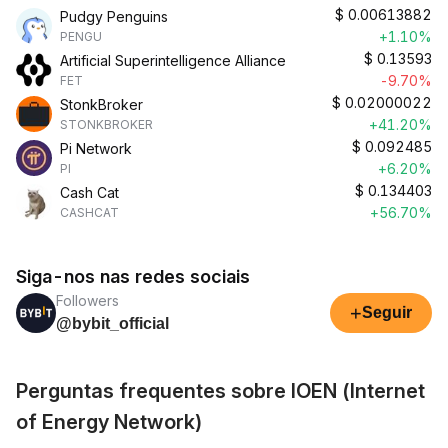
$
0.00613882
Pudgy Penguins
+1.10%
PENGU
$
0.13593
Artificial Superintelligence Alliance
-9.70%
FET
$
0.02000022
StonkBroker
+41.20%
STONKBROKER
$
0.092485
Pi Network
+6.20%
PI
$
0.134403
Cash Cat
+56.70%
CASHCAT
Siga-nos nas redes sociais
Followers
+
Seguir
@bybit_official
Perguntas frequentes sobre IOEN (Internet
of Energy Network)