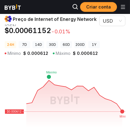
Criar conta
Preços de Criptomoedas
Preço de Internet of Energy Network IOEN
Preço de Internet of Energy Network
USD
IOEN
$0.00061152
-0.01%
24H
7D
14D
30D
60D
200D
1Y
Mínimo
$
0.000612
Máximo
$
0.000612