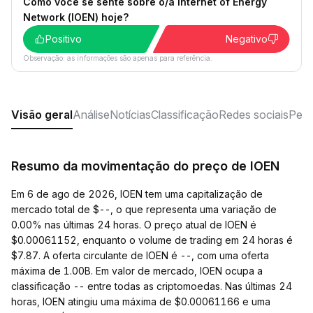
Como você se sente sobre o/a Internet of Energy
Network (IOEN) hoje?
Positivo
Negativo
Observação: as informações são apenas para referência.
Visão geral
Análise
Notícias
Classificação
Redes sociais
Perg
Resumo da movimentação do preço de IOEN
Em 6 de ago de 2026, IOEN tem uma capitalização de
mercado total de $--, o que representa uma variação de
0.00% nas últimas 24 horas. O preço atual de IOEN é
$0.00061152, enquanto o volume de trading em 24 horas é
$7.87. A oferta circulante de IOEN é --, com uma oferta
máxima de 1.00B. Em valor de mercado, IOEN ocupa a
classificação -- entre todas as criptomoedas. Nas últimas 24
horas, IOEN atingiu uma máxima de $0.00061166 e uma