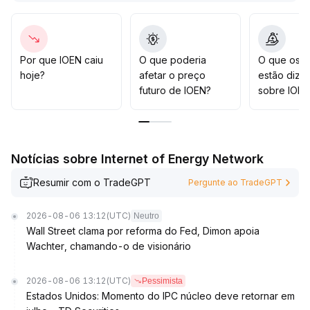
houver acompanhamento de volume ou ocorrer nova
queda, é necessário realizar lucro ou limitar perdas
rapidamente para controlar o risco
.
Em geral, recomenda-se manter posições leves,
Por que IOEN caiu
O que poderia
O que os t
monitorar dinamicamente as mudanças de sentimento e
hoje?
afetar o preço
estão dize
volume e controlar rigorosamente o risco de queda
.
futuro de IOEN?
sobre IOEN
Notícias sobre Internet of Energy Network
Resumir com o TradeGPT
Pergunte ao TradeGPT
2026-08-06 13:12
(UTC)
Neutro
Wall Street clama por reforma do Fed, Dimon apoia
Wachter, chamando-o de visionário
2026-08-06 13:12
(UTC)
Pessimista
Estados Unidos: Momento do IPC núcleo deve retornar em