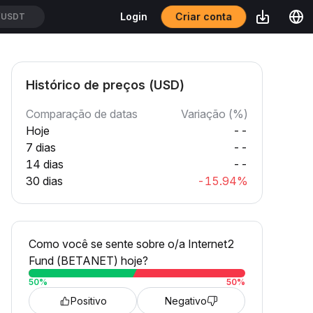
Criar conta
Login
/USDT
Histórico de preços (USD)
Comparação de datas
Variação (%)
Hoje
--
7 dias
--
14 dias
--
30 dias
-15.94%
Como você se sente sobre o/a Internet2
Fund (BETANET) hoje?
50
%
50
%
Positivo
Negativo