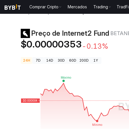
Comprar Cripto
Mercados
Trading
TradFi
Preços de Criptomoedas
Preço de Internet2 Fund 
Preço de Internet2 Fund
BETAN
$0.00000353
-0.13%
24H
7D
14D
30D
60D
200D
1Y