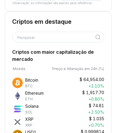
Observação: as informações são apenas para referência.
Criptos em destaque
Pesquisar
Criptos com maior capitalização de
mercado
Moeda
Preço e Alteração em 24h (%)
$
64,954.00
Bitcoin
+1.10%
BTC
$
1,917.70
Ethereum
+0.80%
ETH
$
74.81
Solana
+2.50%
SOL
$
1.035
XRP
+0.70%
XRP
$
0.999814
USD1