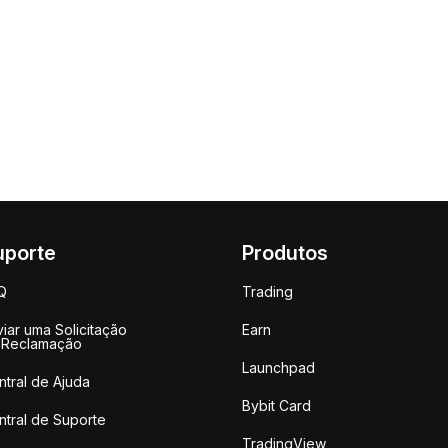
uporte
Produtos
Q
Trading
iar uma Solicitação
Earn
 Reclamação
Launchpad
ntral de Ajuda
Bybit Card
ntral de Suporte
TradingView