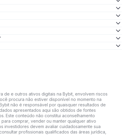
?
 de e outros ativos digitais na Bybit, envolvem riscos
e você procura não estiver disponível no momento na
A Bybit não é responsável por quaisquer resultados de
 dados apresentados aqui são obtidos de fontes
vos. Este conteúdo não constitui aconselhamento
 para comprar, vender ou manter qualquer ativo
s, os investidores devem avaliar cuidadosamente sua
consultar profissionais qualificados das áreas jurídica,