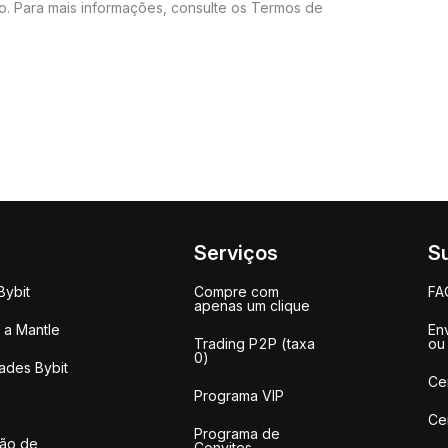
do. Para mais informações, consulte os Termos de
Serviços
S
Bybit
Compre com
FA
apenas um clique
a Mantle
Env
Trading P2P (taxa
ou
0)
ades Bybit
Ce
Programa VIP
Ce
Programa de
ção de
Convites