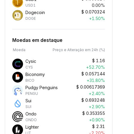
0.00%
USD1
$
0.070324
Dogecoin
+1.50%
DOGE
Moedas em destaque
Moeda
Preço e Alteração em 24h (%)
$
1.16
Cysic
+52.70%
CYS
$
0.057144
Biconomy
+31.80%
BICO
$
0.00617369
Pudgy Penguins
+2.40%
PENGU
$
0.693248
Sui
+2.90%
SUI
$
0.353355
Ondo
+0.90%
ONDO
$
2.31
Lighter
-2.20%
LIT