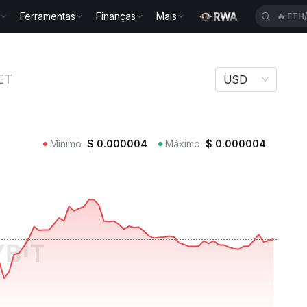
Ferramentas
Finanças
Mais
🔥
ETH
BETANET
ET
USD
Mínimo
$
0.000004
Máximo
$
0.000004