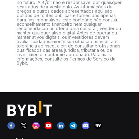
no futuro. A Bybit não é responsável por quaisquer
resultados de investimento. As informações de
preços e outros dados apresentados aqui são
obtidos de fontes públicas e fornecidos apenas
para fins informativos. Este conteúdo não constitui
aconselhamento financeiro nem qualquer
recomendação ou oferta para comprar, vender ou
manter qualquer ativo digital. Antes de operar ou
manter ativos digitais, os investidores devem
avaliar cuidadosamente sua situação financeira e
tolerância ao risco, além de consultar profissionais
qualificados das áreas jurídica, tributária ou de
investimento, conforme apropriado. Para mais
informações, consulte os Termos de Serviço da
Bybit.