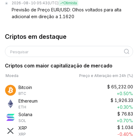
2026-08-10 05:43
(UTC)
Otimista
Previsão de Preço EUR/USD: Olhos voltados para alta
adicional em direção a 1.1620
Criptos em destaque
Pesquisar
Criptos com maior capitalização de mercado
Moeda
Preço e Alteração em 24h (%)
$
65,232.00
Bitcoin
+0.50%
BTC
$
1,926.33
Ethereum
+0.30%
ETH
$
76.83
Solana
+0.70%
SOL
$
1.034
XRP
-0.40%
XRP