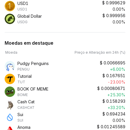
$
0.999629
USD1
0.00%
USD1
$
0.999956
Global Dollar
0.00%
USDG
Moedas em destaque
Moeda
Preço e Alteração em 24h (%)
$
0.0066695
Pudgy Penguins
+6.00%
PENGU
$
0.167651
Tutorial
-23.00%
TUT
$
0.00080671
BOOK OF MEME
+25.30%
BOME
$
0.158293
Cash Cat
+33.20%
CASHCAT
$
0.694234
Sui
0.00%
SUI
$
0.01245589
Anoma