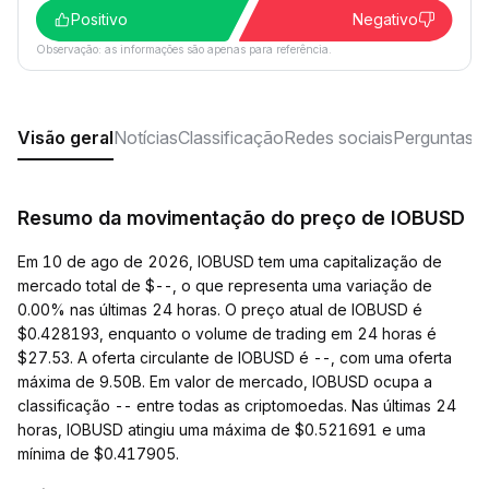
Positivo
Negativo
Observação: as informações são apenas para referência.
Visão geral
Notícias
Classificação
Redes sociais
Perguntas f
Resumo da movimentação do preço de IOBUSD
Em 10 de ago de 2026, IOBUSD tem uma capitalização de
mercado total de $--, o que representa uma variação de
0.00% nas últimas 24 horas. O preço atual de IOBUSD é
$0.428193, enquanto o volume de trading em 24 horas é
$27.53. A oferta circulante de IOBUSD é --, com uma oferta
máxima de 9.50B. Em valor de mercado, IOBUSD ocupa a
classificação -- entre todas as criptomoedas. Nas últimas 24
horas, IOBUSD atingiu uma máxima de $0.521691 e uma
mínima de $0.417905.