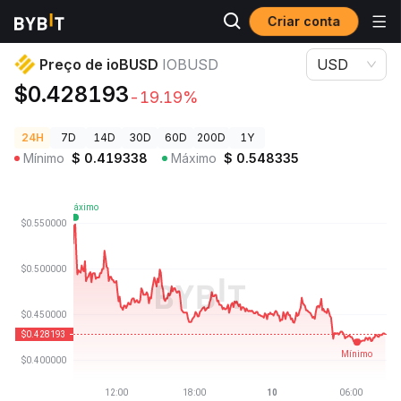
Criar conta
Preços de Criptomoedas
Preço de ioBUSD IOBUSD
Preço de ioBUSD
IOBUSD
USD
$0.428193
-19.19%
24H
7D
14D
30D
60D
200D
1Y
Mínimo
$
0.419338
Máximo
$
0.548335