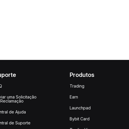
uporte
Produtos
Q
Trading
iar uma Solicitação
Earn
 Reclamação
Launchpad
ntral de Ajuda
Bybit Card
ntral de Suporte