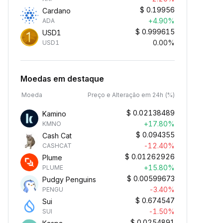
$
0.19956
Cardano
+4.90%
ADA
$
0.999615
USD1
0.00%
USD1
Moedas em destaque
Moeda
Preço e Alteração em 24h (%)
$
0.02138489
Kamino
+17.80%
KMNO
$
0.094355
Cash Cat
-12.40%
CASHCAT
$
0.01262926
Plume
+15.80%
PLUME
$
0.00599673
Pudgy Penguins
-3.40%
PENGU
$
0.674547
Sui
-1.50%
SUI
$
0.0254891