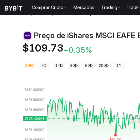
Comprar Cripto
Mercados
Trading
TradFi
Preços de Criptomoedas
Preço de iShares MSCI EA
Preço de iShares MSCI EAFE 
EFAON
$109.73
+0.35%
24H
7D
14D
30D
60D
200D
1Y