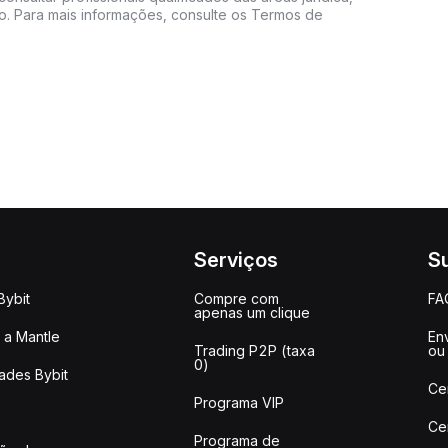
do. Para mais informações, consulte os Termos de
Serviços
S
Bybit
Compre com
FA
apenas um clique
a Mantle
Env
Trading P2P (taxa
ou
0)
ades Bybit
Ce
Programa VIP
Ce
Programa de