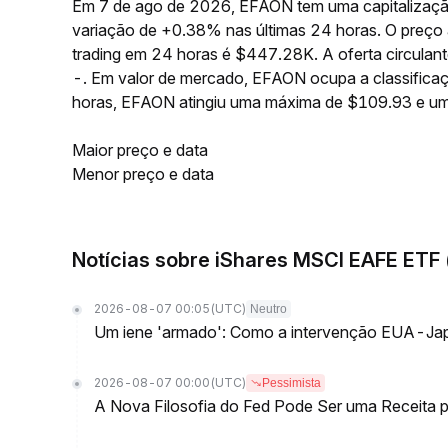
Em 7 de ago de 2026, EFAON tem uma capitalizaçã
variação de +0.38% nas últimas 24 horas. O preço
trading em 24 horas é $447.28K. A oferta circul
-. Em valor de mercado, EFAON ocupa a classificaç
horas, EFAON atingiu uma máxima de $109.93 e u
Maior preço e data
Menor preço e data
Notícias sobre iShares MSCI EAFE ETF
2026-08-07 00:05
(UTC)
Neutro
Um iene 'armado': Como a intervenção EUA-Jap
2026-08-07 00:00
(UTC)
Pessimista
A Nova Filosofia do Fed Pode Ser uma Receita pa