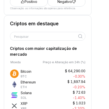
Positivo
Negativo
Observação: as informações são apenas para referência.
Criptos em destaque
Pesquisar
Criptos com maior capitalização de
mercado
Moeda
Preço e Alteração em 24h (%)
$
64,290.00
Bitcoin
-0.30%
BTC
$
1,897.94
Ethereum
-0.20%
ETH
$
72.63
Solana
-1.40%
SOL
$
1.023
XRP
-2.20%
XRP