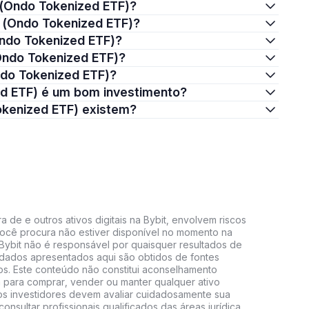
F (Ondo Tokenized ETF)?
F (Ondo Tokenized ETF)?
Ondo Tokenized ETF)?
Ondo Tokenized ETF)?
ndo Tokenized ETF)?
zed ETF) é um bom investimento?
Tokenized ETF) existem?
 de e outros ativos digitais na Bybit, envolvem riscos
e você procura não estiver disponível no momento na
A Bybit não é responsável por quaisquer resultados de
 dados apresentados aqui são obtidos de fontes
vos. Este conteúdo não constitui aconselhamento
 para comprar, vender ou manter qualquer ativo
s, os investidores devem avaliar cuidadosamente sua
consultar profissionais qualificados das áreas jurídica,