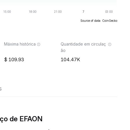
Source of data: CoinGecko
Máxima histórica
Quantidade em circulaç
ão
109.93
104.47K
s
eço de EFAON