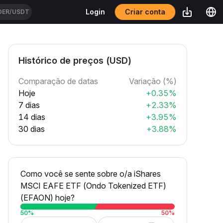
Criar conta
Login
DER/USDT
Histórico de preços (USD)
Comparação de datas
Variação (%)
Hoje
+0.35%
7 dias
+2.33%
14 dias
+3.95%
30 dias
+3.88%
Como você se sente sobre o/a iShares
MSCI EAFE ETF (Ondo Tokenized ETF)
(EFAON) hoje?
50
%
50
%