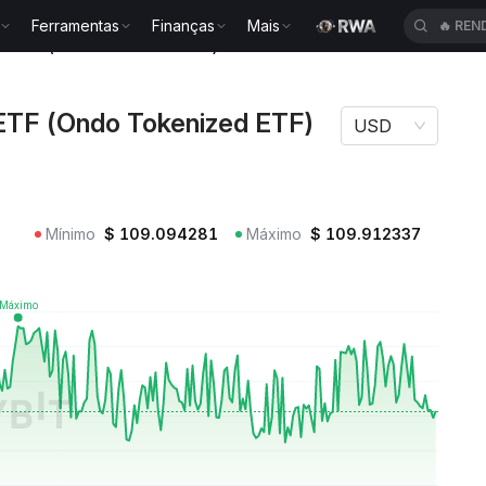
Ferramentas
Finanças
Mais
🔥
REN
FE ETF (Ondo Tokenized ETF) EFAON
ETF (Ondo Tokenized ETF)
USD
Mínimo
$
109.094281
Máximo
$
109.912337