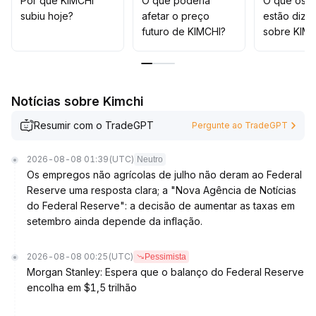
Por que KIMCHI
O que poderia
O que os t
equilíbrio entre regulamentação e inovação, o KIMCHI
subiu hoje?
afetar o preço
estão dize
poderá se tornar uma ferramenta estável de reserva de
futuro de KIMCHI?
sobre KIMC
valor
.
Recomendação: manter com cautela no curto prazo,
controlar rigorosamente a alavancagem e observar a
transição para uma valorização estável no longo prazo
.
Notícias sobre Kimchi
Resumir com o TradeGPT
Pergunte ao TradeGPT
2026-08-08 01:39
(UTC)
Neutro
Os empregos não agrícolas de julho não deram ao Federal
Reserve uma resposta clara; a "Nova Agência de Notícias
do Federal Reserve": a decisão de aumentar as taxas em
setembro ainda depende da inflação.
2026-08-08 00:25
(UTC)
Pessimista
Morgan Stanley: Espera que o balanço do Federal Reserve
encolha em $1,5 trilhão