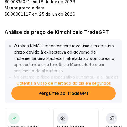
$0.00335051 em 18 de fev de 2026
Menor preço e data
$0.00001117 em 25 de jun de 2026
Análise de preço de Kimchi pelo TradeGPT
O token KIMCHI recentemente teve uma alta de curto
prazo devido à expectativa do governo de
implementar uma stablecoin atrelada ao won coreano,
apresentando uma tendência técnica forte e um
sentimento de alta intenso
.
No entanto, o risco especulativo aumentou, e a liquidez
insuficiente faz com que o preço seja suscetível a
Obtenha a visão de mercado do dia em segundos
fortes oscilações, sendo necessário cautela quanto ao
Pergunte ao TradeGPT
risco de retirada de alavancagem elevada
.
O índice de força relativa está próximo da condição de
sobrecompra, exigindo um bom gerenciamento de
lucros e perdas
.
A longo prazo, o ecossistema cripto da Coreia do Sul
está amadurecendo rapidamente e, se houver