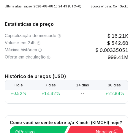
Última atualização: 2026-08-08 13:24:43
(UTC+0)
Source of data: CoinGecko
Estatisticas de preço
Capitalização de mercado
16.21K
Volume em 24h
542.68
Máxima histórica
0.00335051
Oferta em circulação
999.41M
Histórico de preços (USD)
Hoje
7 dias
14 dias
30 dias
+0.52%
+14.42%
--
+22.84%
Como você se sente sobre o/a Kimchi (KIMCHI) hoje?
Positivo
Negativo