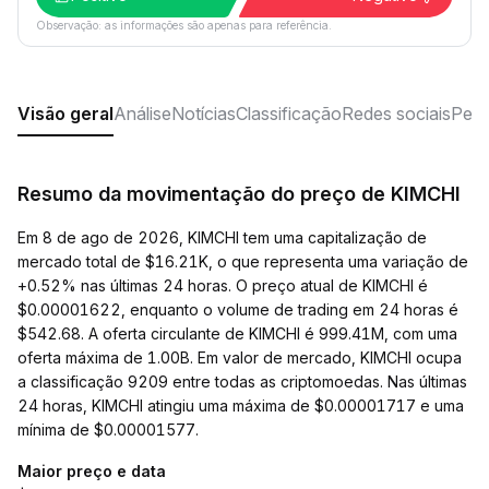
Observação: as informações são apenas para referência.
Visão geral
Análise
Notícias
Classificação
Redes sociais
Perg
Resumo da movimentação do preço de KIMCHI
Em 8 de ago de 2026, KIMCHI tem uma capitalização de
mercado total de $16.21K, o que representa uma variação de
+0.52% nas últimas 24 horas. O preço atual de KIMCHI é
$0.00001622, enquanto o volume de trading em 24 horas é
$542.68. A oferta circulante de KIMCHI é 999.41M, com uma
oferta máxima de 1.00B. Em valor de mercado, KIMCHI ocupa
a classificação 9209 entre todas as criptomoedas. Nas últimas
24 horas, KIMCHI atingiu uma máxima de $0.00001717 e uma
mínima de $0.00001577.
Maior preço e data