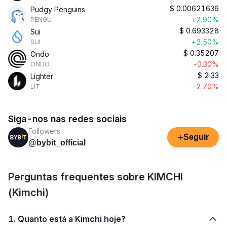
$
0.00621636
Pudgy Penguins
+2.90%
PENGU
$
0.693328
Sui
+2.50%
SUI
$
0.35207
Ondo
-0.30%
ONDO
$
2.33
Lighter
-2.70%
LIT
Siga-nos nas redes sociais
Followers
+
Seguir
@bybit_official
Perguntas frequentes sobre KIMCHI
(Kimchi)
1. Quanto está a Kimchi hoje?