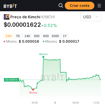
Criar conta
Preços de Criptomoedas
Preço de Kimchi KIMCHI
Preço de Kimchi
KIMCHI
USD
$0.00001622
+0.52%
24H
7D
14D
30D
60D
200D
1Y
Mínimo
$
0.000016
Máximo
$
0.000017