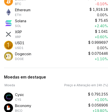
-0.10%
BTC
$
1,918.18
Ethereum
0.00%
ETH
$
75.45
Solana
+2.40%
SOL
$
1.041
XRP
+0.60%
XRP
$
0.999697
USD1
0.00%
USD1
$
0.070446
Dogecoin
+1.10%
DOGE
Moedas em destaque
Moeda
Preço e Alteração em 24h (%)
$
0.791255
Cysic
+1.00%
CYS
$
0.056906
Biconomy
+19.80%
BICO