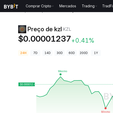
Comprar Cripto
Mercados
Trading
TradFi
Preços de Criptomoedas
Preço de kzl KZL
Preço de kzl
KZL
$0.00001237
+0.41%
24H
7D
14D
30D
60D
200D
1Y