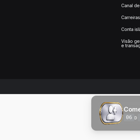
Canal de
Carreiras
Conta is
Visão ge
e transa
Come
06
D