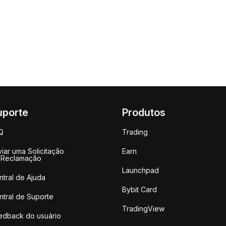
uporte
Produtos
Q
Trading
iar uma Solicitação
Earn
 Reclamação
Launchpad
ntral de Ajuda
Bybit Card
ntral de Suporte
TradingView
edback do usuário