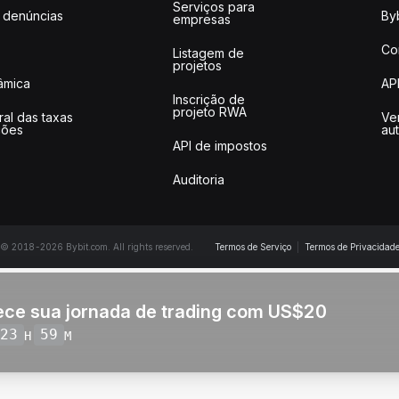
Serviços para
 denúncias
Byb
empresas
Co
Listagem de
projetos
lâmica
AP
Inscrição de
projeto RWA
ral das taxas
Ve
ções
au
API de impostos
Auditoria
© 2018-2026 Bybit.com. All rights reserved.
Termos de Serviço
|
Termos de Privacidad
ce sua jornada de trading com US$20
23
59
H
M