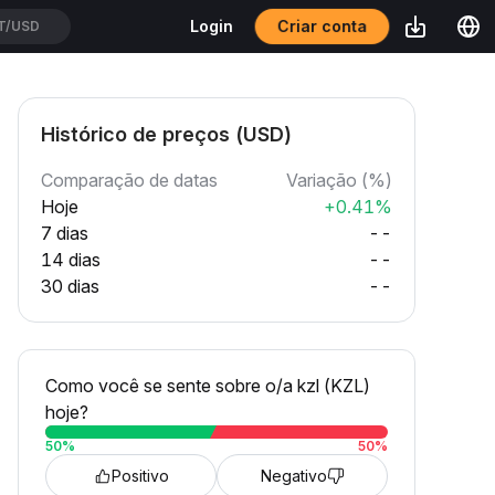
Criar conta
Login
T/USD
Histórico de preços (USD)
Comparação de datas
Variação (%)
Hoje
+0.41%
7 dias
--
14 dias
--
30 dias
--
Como você se sente sobre o/a kzl (KZL)
hoje?
50
%
50
%
Positivo
Negativo