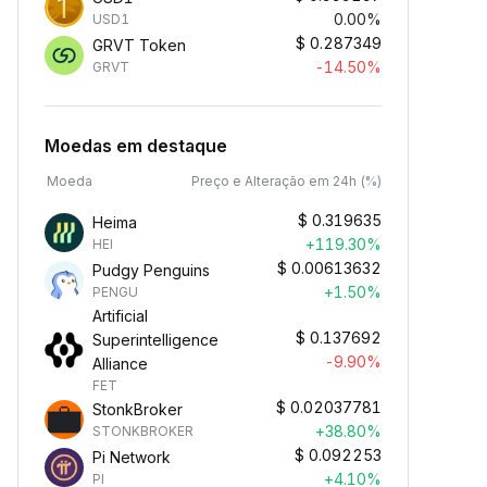
0.00%
USD1
$
0.287349
GRVT Token
-14.50%
GRVT
Moedas em destaque
Moeda
Preço e Alteração em 24h (%)
$
0.319635
Heima
+119.30%
HEI
$
0.00613632
Pudgy Penguins
+1.50%
PENGU
Artificial
$
0.137692
Superintelligence
-9.90%
Alliance
FET
$
0.02037781
StonkBroker
+38.80%
STONKBROKER
$
0.092253
Pi Network
+4.10%
PI