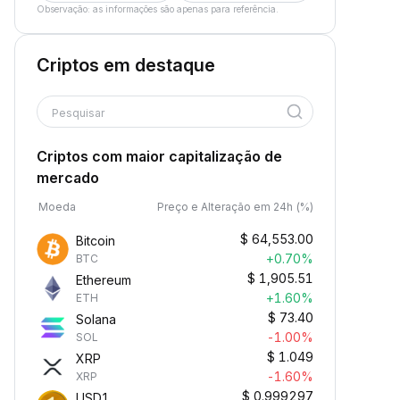
Observação: as informações são apenas para referência.
Criptos em destaque
Pesquisar
Criptos com maior capitalização de
mercado
Moeda
Preço e Alteração em 24h (%)
$
64,553.00
Bitcoin
+0.70%
BTC
$
1,905.51
Ethereum
+1.60%
ETH
$
73.40
Solana
-1.00%
SOL
$
1.049
XRP
-1.60%
XRP
$
0.999297
USD1