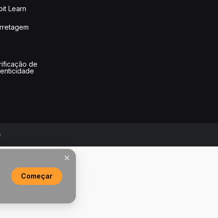
it Learn
rretagem
I
rificação de
tenticidade
e
Começar