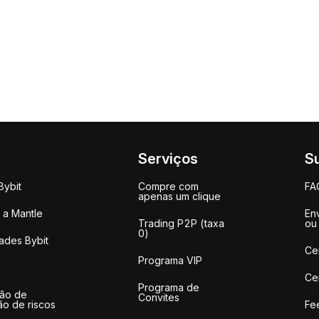
Serviços
S
Bybit
Compre com
FA
apenas um clique
a Mantle
Env
Trading P2P (taxa
ou
0)
ades Bybit
Ce
Programa VIP
Ce
Programa de
ção de
Convites
ão de riscos
Fe