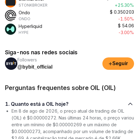
+25.30%
STONKBROKER
$
0.350203
Ondo
-1.50%
ONDO
$
54.06
Hyperliquid
-3.00%
HYPE
Siga-nos nas redes sociais
Followers
+
Seguir
@bybit_official
Perguntas frequentes sobre OIL (OIL)
1. Quanto está a OIL hoje?
Em 8 de ago de 2026, o preço atual de trading de OIL
(OIL) é $0.00000272. Nas últimas 24 horas, o preço variou
entre um mínimo de $0.00000269 e um máximo de
$0.00000273, acompanhado por um volume de trading de
$2.69. A capitalização total de mercado é de $2.66K,