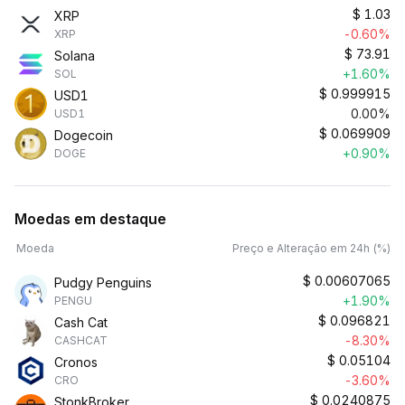
$
1.03
XRP
-0.60%
XRP
$
73.91
Solana
+1.60%
SOL
$
0.999915
USD1
0.00%
USD1
$
0.069909
Dogecoin
+0.90%
DOGE
Moedas em destaque
Moeda
Preço e Alteração em 24h (%)
$
0.00607065
Pudgy Penguins
+1.90%
PENGU
$
0.096821
Cash Cat
-8.30%
CASHCAT
$
0.05104
Cronos
-3.60%
CRO
$
0.0240875
StonkBroker