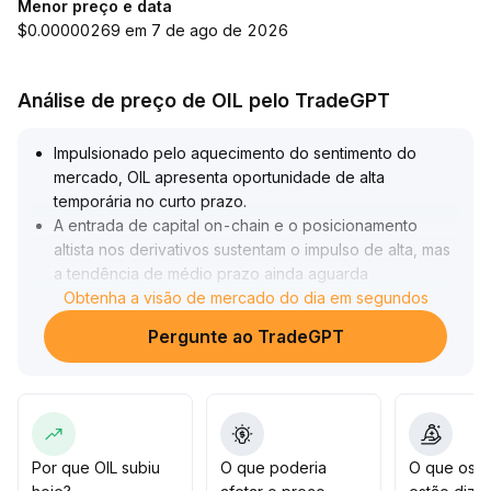
Menor preço e data
$0.00000269 em 7 de ago de 2026
Análise de preço de OIL pelo TradeGPT
Impulsionado pelo aquecimento do sentimento do
mercado, OIL apresenta oportunidade de alta
temporária no curto prazo
.
A entrada de capital on-chain e o posicionamento
altista nos derivativos sustentam o impulso de alta, mas
a tendência de médio prazo ainda aguarda
confirmação com aumento de volume
Obtenha a visão de mercado do dia em segundos
.
Recomenda-se uma gestão dinâmica da posição ao
Pergunte ao TradeGPT
redor dos suportes da faixa anterior; caso o preço
rompa e se mantenha acima do nível de resistência-
chave de US$ 0,89, poderá ser um sinal preliminar de
fortalecimento de médio prazo
.
Caso contrário, em cenário de volume fraco,
permanece o risco de correção
.
Por que OIL subiu
O que poderia
O que os t