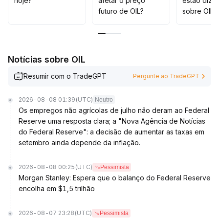
hoje?
afetar o preço
estão dize
futuro de OIL?
sobre OIL?
Notícias sobre OIL
Resumir com o TradeGPT
Pergunte ao TradeGPT
2026-08-08 01:39
(UTC)
Neutro
Os empregos não agrícolas de julho não deram ao Federal
Reserve uma resposta clara; a "Nova Agência de Notícias
do Federal Reserve": a decisão de aumentar as taxas em
setembro ainda depende da inflação.
2026-08-08 00:25
(UTC)
Pessimista
Morgan Stanley: Espera que o balanço do Federal Reserve
encolha em $1,5 trilhão
2026-08-07 23:28
(UTC)
Pessimista