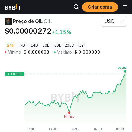
Criar conta
Preços de Criptomoedas
Preço de OIL OIL
Preço de OIL
OIL
USD
$0.00000272
+1.15%
24H
7D
14D
30D
60D
200D
1Y
Mínimo
$
0.000003
Máximo
$
0.000003