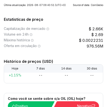
Última atualização: 2026-08-07 09:43:51
(UTC+0)
Source of data: CoinGecko
Estatisticas de preço
Capitalização de mercado
2.66K
Volume em 24h
2.69
Máxima histórica
0.0022231
Oferta em circulação
976.56M
Histórico de preços (USD)
Hoje
7 dias
14 dias
30 dias
+1.15%
--
--
--
Como você se sente sobre o/a OIL (OIL) hoje?
Positivo
Negativo