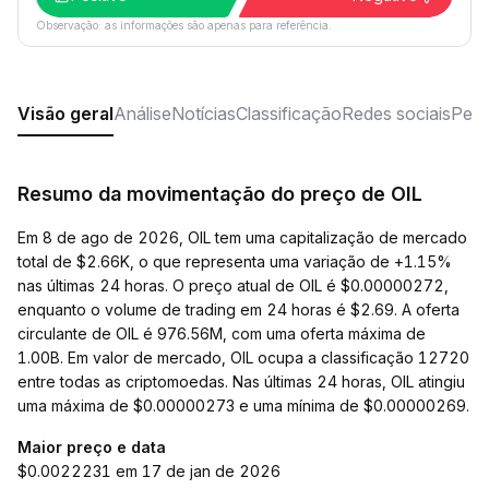
Observação: as informações são apenas para referência.
Visão geral
Análise
Notícias
Classificação
Redes sociais
Perg
Resumo da movimentação do preço de OIL
Em 8 de ago de 2026, OIL tem uma capitalização de mercado
total de $2.66K, o que representa uma variação de +1.15%
nas últimas 24 horas. O preço atual de OIL é $0.00000272,
enquanto o volume de trading em 24 horas é $2.69. A oferta
circulante de OIL é 976.56M, com uma oferta máxima de
1.00B. Em valor de mercado, OIL ocupa a classificação 12720
entre todas as criptomoedas. Nas últimas 24 horas, OIL atingiu
uma máxima de $0.00000273 e uma mínima de $0.00000269.
Maior preço e data
$0.0022231 em 17 de jan de 2026