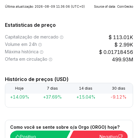
Última atualização: 2026-08-09 11:36:06
(UTC+0)
Source of data: CoinGecko
Estatisticas de preço
Capitalização de mercado
113.01K
Volume em 24h
2.99K
Máxima histórica
0.01718456
Oferta em circulação
499.93M
Histórico de preços (USD)
Hoje
7 dias
14 dias
30 dias
+14.09%
+37.69%
+15.04%
-9.12%
Como você se sente sobre o/a Orgo (ORGO) hoje?
Positivo
Negativo