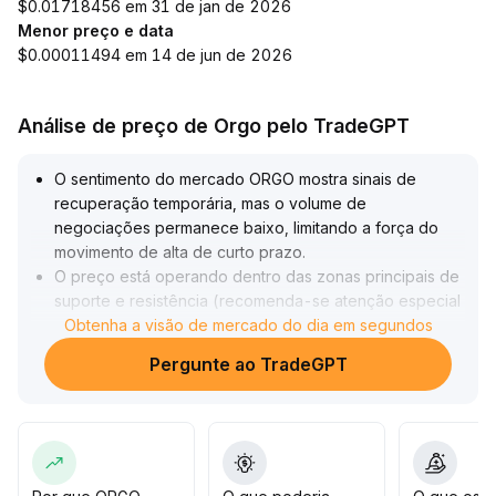
$0.01718456 em 31 de jan de 2026
Menor preço e data
$0.00011494 em 14 de jun de 2026
Análise de preço de Orgo pelo TradeGPT
O sentimento do mercado ORGO mostra sinais de
recuperação temporária, mas o volume de
negociações permanece baixo, limitando a força do
movimento de alta de curto prazo
.
O preço está operando dentro das zonas principais de
suporte e resistência (recomenda-se atenção especial
à faixa de XXX dólares e XXX dólares), e os
Obtenha a visão de mercado do dia em segundos
indicadores técnicos ainda não apresentam sinais
Pergunte ao TradeGPT
claros de rompimento direcional
.
Recomenda-se cautela aos investidores, aguardando a
confirmação do volume e direção dos preços antes de
entrar no mercado, a fim de evitar o risco de falso
repique
.