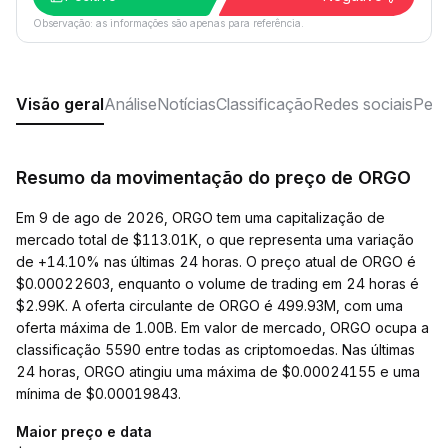
Observação: as informações são apenas para referência.
Visão geral
Análise
Notícias
Classificação
Redes sociais
Perg
Resumo da movimentação do preço de ORGO
Em 9 de ago de 2026, ORGO tem uma capitalização de
mercado total de $113.01K, o que representa uma variação
de +14.10% nas últimas 24 horas. O preço atual de ORGO é
$0.00022603, enquanto o volume de trading em 24 horas é
$2.99K. A oferta circulante de ORGO é 499.93M, com uma
oferta máxima de 1.00B. Em valor de mercado, ORGO ocupa a
classificação 5590 entre todas as criptomoedas. Nas últimas
24 horas, ORGO atingiu uma máxima de $0.00024155 e uma
mínima de $0.00019843.
Maior preço e data