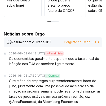
Por que ORGO
O que poderia
O que os t
subiu hoje?
afetar o preço
estão dize
futuro de ORGO?
sobre ORG
Notícias sobre Orgo
Resumir com o TradeGPT
Pergunte ao TradeGPT
2026-08-09 04:48
(UTC)
Pessimista
Os economistas geralmente esperam que a taxa anual de
inflação nos EUA desacelere ligeiramente.
2026-08-08 17:30
(UTC)
Otimista
O relatório de empregos surpreendentemente fraco de
julho, juntamente com uma possível desaceleração da
inflação na próxima semana, pode levar o Fed a manter as
taxas de juros estáveis em sua próxima reunião, diz
@AnnaEconomist, da Bloomberg Economics.