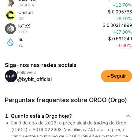
+12.70%
CASHCAT
$
0.095786
Canton
+6.10%
CC
$
0.00314899
IoTeX
+37.00%
IOTX
$
0.691349
Sui
-0.30%
SUI
Siga-nos nas redes sociais
Followers
+
Seguir
@bybit_official
Perguntas frequentes sobre ORGO (Orgo)
1. Quanto está a Orgo hoje?
Em 9 de ago de 2026, o preço atual de trading de Orgo
(ORGO) é $0.00022603. Nas últimas 24 horas, o preço
variou entre um mínimo de $0.00019843 e um máximo de