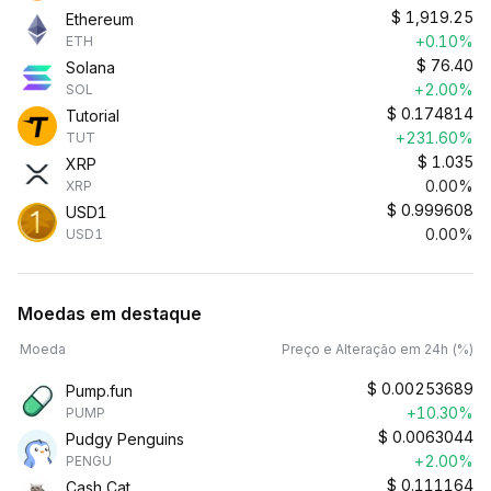
$
1,919.25
Ethereum
+0.10%
ETH
$
76.40
Solana
+2.00%
SOL
$
0.174814
Tutorial
+231.60%
TUT
$
1.035
XRP
0.00%
XRP
$
0.999608
USD1
0.00%
USD1
Moedas em destaque
Moeda
Preço e Alteração em 24h (%)
$
0.00253689
Pump.fun
+10.30%
PUMP
$
0.0063044
Pudgy Penguins
+2.00%
PENGU
$
0.111164
Cash Cat