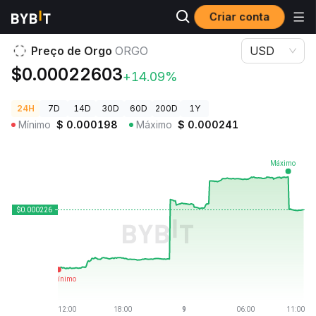
Criar conta
Preços de Criptomoedas
Preço de Orgo ORGO
Preço de Orgo
ORGO
USD
$0.00022603
+14.09%
24H
7D
14D
30D
60D
200D
1Y
Mínimo
$
0.000198
Máximo
$
0.000241