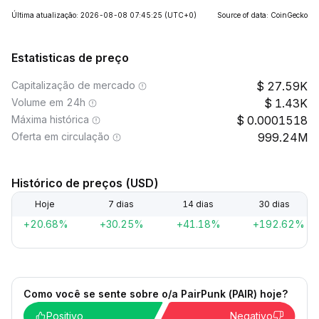
Última atualização: 2026-08-08 07:45:25
(UTC+0)
Source of data: CoinGecko
Estatisticas de preço
Capitalização de mercado
27.59K
Volume em 24h
1.43K
Máxima histórica
0.0001518
Oferta em circulação
999.24M
Histórico de preços (USD)
Hoje
7 dias
14 dias
30 dias
+20.68%
+30.25%
+41.18%
+192.62%
Como você se sente sobre o/a PairPunk (PAIR) hoje?
Positivo
Negativo