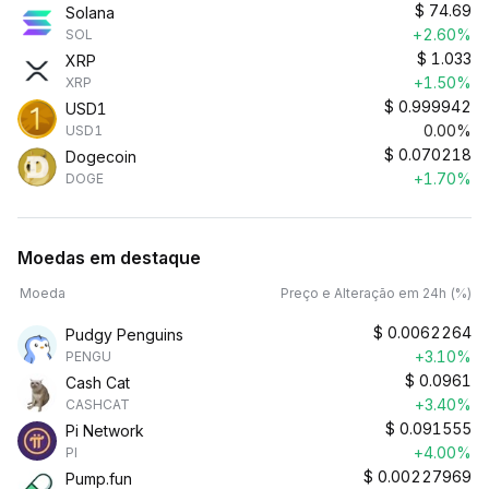
$
74.69
Solana
+2.60%
SOL
$
1.033
XRP
+1.50%
XRP
$
0.999942
USD1
0.00%
USD1
$
0.070218
Dogecoin
+1.70%
DOGE
Moedas em destaque
Moeda
Preço e Alteração em 24h (%)
$
0.0062264
Pudgy Penguins
+3.10%
PENGU
$
0.0961
Cash Cat
+3.40%
CASHCAT
$
0.091555
Pi Network
+4.00%
PI
$
0.00227969
Pump.fun