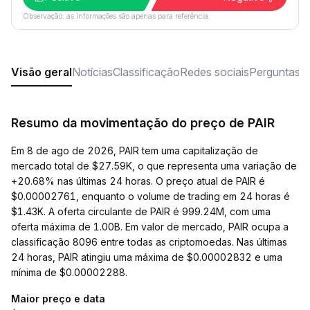
Observação: as informações são apenas para referência.
Visão geral
Notícias
Classificação
Redes sociais
Perguntas f
Resumo da movimentação do preço de PAIR
Em 8 de ago de 2026, PAIR tem uma capitalização de
mercado total de $27.59K, o que representa uma variação de
+20.68% nas últimas 24 horas. O preço atual de PAIR é
$0.00002761, enquanto o volume de trading em 24 horas é
$1.43K. A oferta circulante de PAIR é 999.24M, com uma
oferta máxima de 1.00B. Em valor de mercado, PAIR ocupa a
classificação 8096 entre todas as criptomoedas. Nas últimas
24 horas, PAIR atingiu uma máxima de $0.00002832 e uma
mínima de $0.00002288.
Maior preço e data