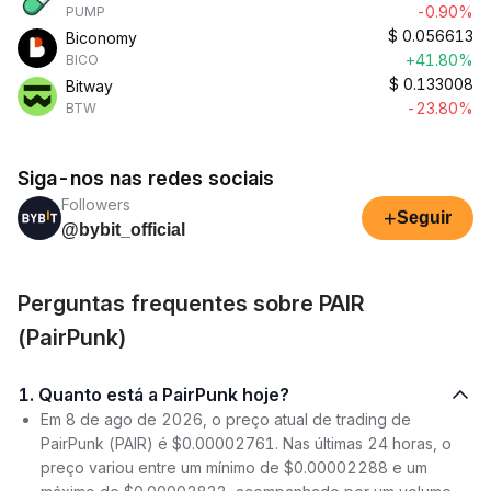
-0.90%
PUMP
$
0.056613
Biconomy
+41.80%
BICO
$
0.133008
Bitway
-23.80%
BTW
Siga-nos nas redes sociais
Followers
+
Seguir
@bybit_official
Perguntas frequentes sobre PAIR
(PairPunk)
1. Quanto está a PairPunk hoje?
Em 8 de ago de 2026, o preço atual de trading de
PairPunk (PAIR) é $0.00002761. Nas últimas 24 horas, o
preço variou entre um mínimo de $0.00002288 e um