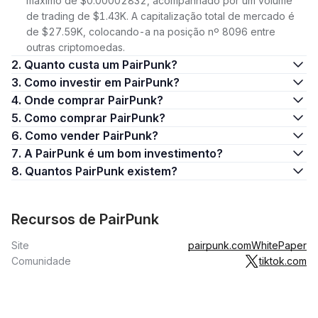
máximo de $0.00002832, acompanhado por um volume
de trading de $1.43K. A capitalização total de mercado é
de $27.59K, colocando-a na posição nº 8096 entre
outras criptomoedas.
2. Quanto custa um PairPunk?
3. Como investir em PairPunk?
4. Onde comprar PairPunk?
5. Como comprar PairPunk?
6. Como vender PairPunk?
7. A PairPunk é um bom investimento?
8. Quantos PairPunk existem?
Recursos de PairPunk
Site
pairpunk.com
WhitePaper
Comunidade
tiktok.com