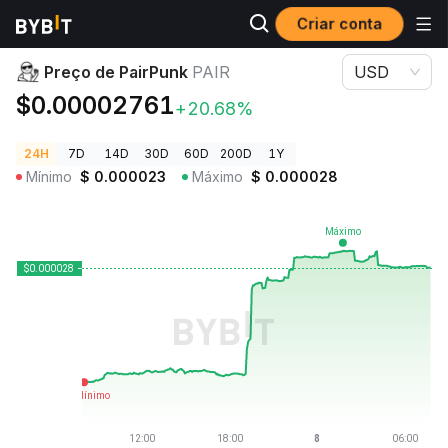
Criar conta
Preços de Criptomoedas
Preço de PairPunk PAIR
Preço de PairPunk
PAIR
USD
$0.00002761
+20.68%
24H
7D
14D
30D
60D
200D
1Y
Mínimo
$
0.000023
Máximo
$
0.000028