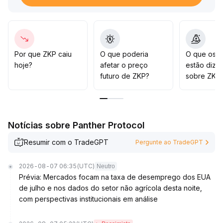
prazo
.
Recomenda-se atenção ao fluxo de capital futuro e à
volatilidade do sentimento macroeconômico; caso a
preferência por risco permaneça elevada, o ZKP
poderá desafiar a resistência acima de 0,050 USDT
.
Por que ZKP caiu
O que poderia
O que os t
O risco de correção deve ser avaliado dinamicamente
hoje?
afetar o preço
estão dize
junto às mudanças no volume negociado
.
futuro de ZKP?
sobre ZKP
Notícias sobre Panther Protocol
Resumir com o TradeGPT
Pergunte ao TradeGPT
2026-08-07 06:35
(UTC)
Neutro
Prévia: Mercados focam na taxa de desemprego dos EUA
de julho e nos dados do setor não agrícola desta noite,
com perspectivas institucionais em análise