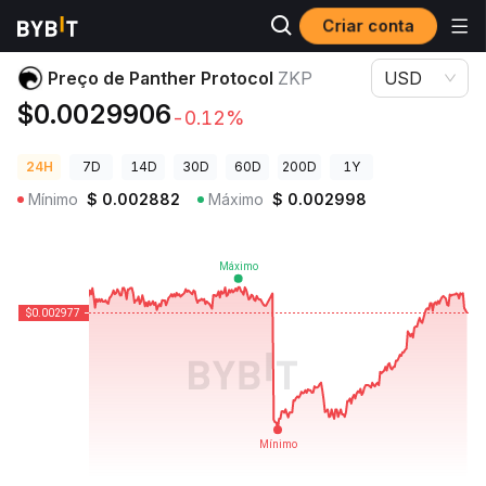
Criar conta
Preços de Criptomoedas
Preço de Panther Protocol ZKP
Preço de Panther Protocol
ZKP
USD
$0.0029906
-0.12%
24H
7D
14D
30D
60D
200D
1Y
Mínimo
$
0.002882
Máximo
$
0.002998