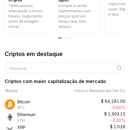
criptomoed
Tenha acesso
Compre e venda
custo. Rápid
antecipado a novos
criptomoedas com
e fácil.
tokens, negociando
preços spot em
antes da listagem
tempo real, sem
oficial.
atrasos.
Criptos em destaque
Pesquisar
Criptos com maior capitalização de mercado
Moeda
Preço e Alteração em 24h (%)
$
64,281.00
Bitcoin
-0.60%
BTC
$
1,903.15
Ethereum
-0.30%
ETH
$
1.026
XRP