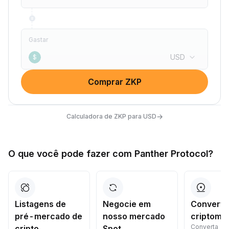
Gastar
USD
$
Comprar ZKP
→
Calculadora de ZKP para USD
O que você pode fazer com Panther Protocol?
Listagens de
Negocie em
Converta
pré-mercado de
nosso mercado
criptomo
Converta
cripto
Spot