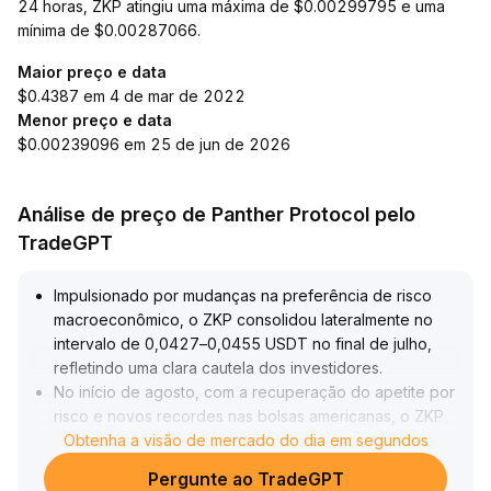
24 horas, ZKP atingiu uma máxima de $0.00299795 e uma
mínima de $0.00287066.
Maior preço e data
$0.4387 em 4 de mar de 2022
Menor preço e data
$0.00239096 em 25 de jun de 2026
Análise de preço de Panther Protocol pelo
TradeGPT
Impulsionado por mudanças na preferência de risco
macroeconômico, o ZKP consolidou lateralmente no
intervalo de 0,0427–0,0455 USDT no final de julho,
refletindo uma clara cautela dos investidores
.
No início de agosto, com a recuperação do apetite por
risco e novos recordes nas bolsas americanas, o ZKP
rompeu o nível de resistência crítico de 0,046 USDT,
Obtenha a visão de mercado do dia em segundos
com aumento de volume, atingindo 0,0479 USDT,
Pergunte ao TradeGPT
mostrando um impulso de alta de tendência no curto