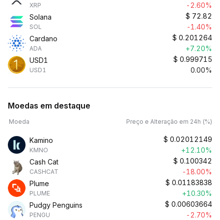
-2.60%
XRP
$
72.82
Solana
-1.40%
SOL
$
0.201264
Cardano
+7.20%
ADA
$
0.999715
USD1
0.00%
USD1
Moedas em destaque
Moeda
Preço e Alteração em 24h (%)
$
0.02012149
Kamino
+12.10%
KMNO
$
0.100342
Cash Cat
-18.00%
CASHCAT
$
0.01183838
Plume
+10.30%
PLUME
$
0.00603664
Pudgy Penguins
-2.70%
PENGU