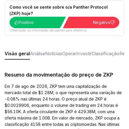
Como você se sente sobre o/a Panther Protocol
(ZKP) hoje?
Positivo
Negativo
Observação: as informações são apenas para referência.
Visão geral
Análise
Notícias
Operar
Investir
Classificação
Rede
Resumo da movimentação do preço de ZKP
Em 7 de ago de 2026, ZKP tem uma capitalização de
mercado total de $1.28M, o que representa uma variação de
-0.08% nas últimas 24 horas. O preço atual de ZKP é
$0.0029906, enquanto o volume de trading em 24 horas é
$56.10K. A oferta circulante de ZKP é 429.38M, com uma
oferta máxima de 1.00B. Em valor de mercado, ZKP ocupa a
classificação 4158 entre todas as criptomoedas. Nas últimas