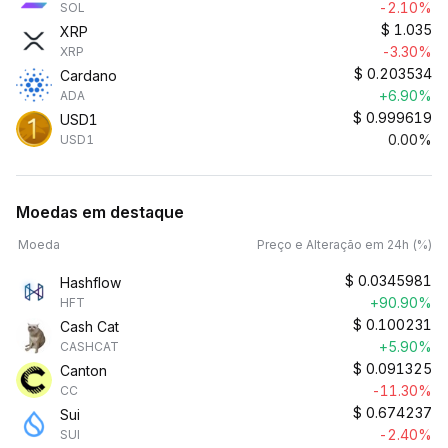
-2.10%
SOL
$
1.035
XRP
-3.30%
XRP
$
0.203534
Cardano
+6.90%
ADA
$
0.999619
USD1
0.00%
USD1
Moedas em destaque
Moeda
Preço e Alteração em 24h (%)
$
0.0345981
Hashflow
+90.90%
HFT
$
0.100231
Cash Cat
+5.90%
CASHCAT
$
0.091325
Canton
-11.30%
CC
$
0.674237
Sui
-2.40%
SUI