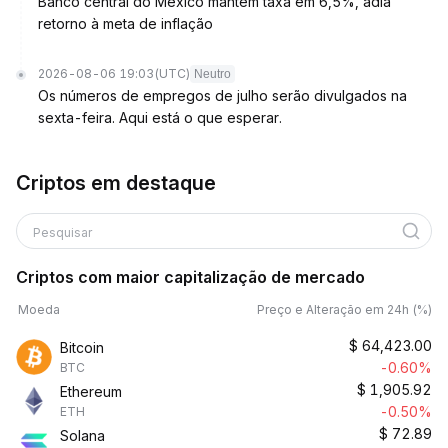
Banco central do México mantém taxa em 6,5%, adia
retorno à meta de inflação
2026-08-06 19:03
(UTC)
Neutro
Os números de empregos de julho serão divulgados na
sexta-feira. Aqui está o que esperar.
Criptos em destaque
Pesquisar
Criptos com maior capitalização de mercado
Moeda
Preço e Alteração em 24h (%)
$
64,423.00
Bitcoin
-0.60%
BTC
$
1,905.92
Ethereum
-0.50%
ETH
$
72.89
Solana