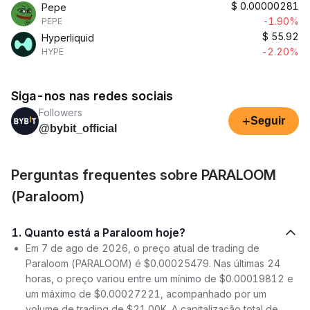
$
0.00000281
Pepe
-1.90%
PEPE
$
55.92
Hyperliquid
-2.20%
HYPE
Siga-nos nas redes sociais
Followers
+
Seguir
@bybit_official
Perguntas frequentes sobre PARALOOM
(Paraloom)
1. Quanto está a Paraloom hoje?
Em 7 de ago de 2026, o preço atual de trading de
Paraloom (PARALOOM) é $0.00025479. Nas últimas 24
horas, o preço variou entre um mínimo de $0.00019812 e
um máximo de $0.00027221, acompanhado por um
volume de trading de $21.00K. A capitalização total de