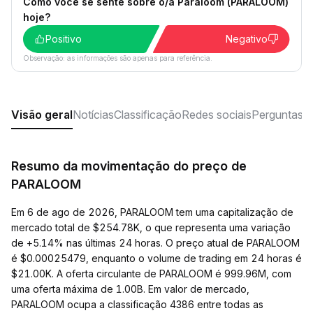
Como você se sente sobre o/a Paraloom (PARALOOM)
hoje?
Positivo
Negativo
Observação: as informações são apenas para referência.
Visão geral
Notícias
Classificação
Redes sociais
Perguntas f
Resumo da movimentação do preço de
PARALOOM
Em 6 de ago de 2026, PARALOOM tem uma capitalização de
mercado total de $254.78K, o que representa uma variação
de +5.14% nas últimas 24 horas. O preço atual de PARALOOM
é $0.00025479, enquanto o volume de trading em 24 horas é
$21.00K. A oferta circulante de PARALOOM é 999.96M, com
uma oferta máxima de 1.00B. Em valor de mercado,
PARALOOM ocupa a classificação 4386 entre todas as