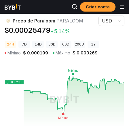
Criar conta
Preços de Criptomoedas
Preço de Paraloom PARALOOM
Preço de Paraloom
PARALOOM
USD
$0.00025479
+5.14%
24H
7D
14D
30D
60D
200D
1Y
Mínimo
$
0.000199
Máximo
$
0.000269