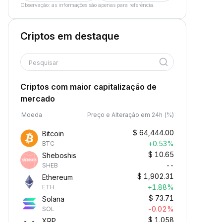
Observação: as informações são apenas para referência.
Criptos em destaque
Pesquisar
Criptos com maior capitalização de
mercado
Moeda
Preço e Alteração em 24h (%)
$
64,444.00
Bitcoin
+0.53%
BTC
$
10.65
Sheboshis
--
SHEB
$
1,902.31
Ethereum
+1.88%
ETH
$
73.71
Solana
-0.02%
SOL
$
1.058
XRP