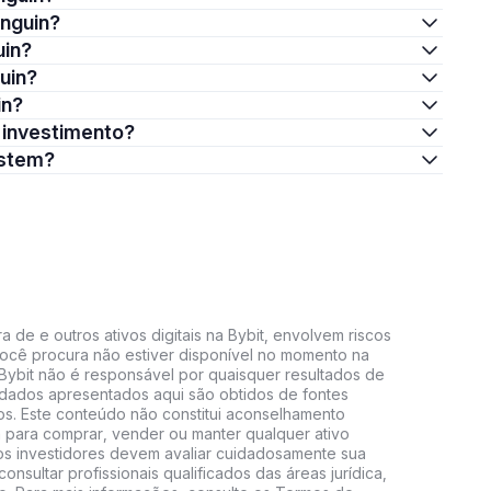
enguin?
uin?
uin?
in?
m investimento?
istem?
 de e outros ativos digitais na Bybit, envolvem riscos
e você procura não estiver disponível no momento na
A Bybit não é responsável por quaisquer resultados de
 dados apresentados aqui são obtidos de fontes
vos. Este conteúdo não constitui aconselhamento
 para comprar, vender ou manter qualquer ativo
s, os investidores devem avaliar cuidadosamente sua
consultar profissionais qualificados das áreas jurídica,