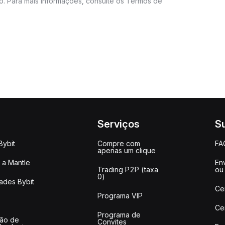
do. Para mais informações, consulte os Termos de
Serviços
S
Bybit
Compre com
FA
apenas um clique
a Mantle
Env
Trading P2P (taxa
ou
0)
ades Bybit
Ce
Programa VIP
Ce
Programa de
ção de
Convites