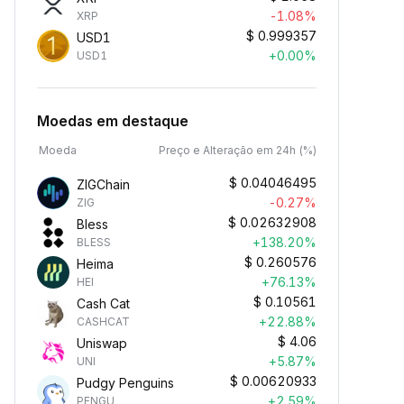
-1.08%
XRP
$
0.999357
USD1
+0.00%
USD1
Moedas em destaque
Moeda
Preço e Alteração em 24h (%)
$
0.04046495
ZIGChain
-0.27%
ZIG
$
0.02632908
Bless
+138.20%
BLESS
$
0.260576
Heima
+76.13%
HEI
$
0.10561
Cash Cat
+22.88%
CASHCAT
$
4.06
Uniswap
+5.87%
UNI
$
0.00620933
Pudgy Penguins
+2.59%
PENGU