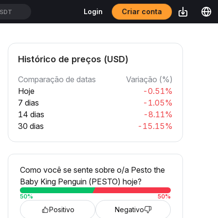
Criar conta
Login
USDT
Histórico de preços (USD)
Comparação de datas
Variação (%)
Hoje
-0.51%
7 dias
-1.05%
14 dias
-8.11%
30 dias
-15.15%
Como você se sente sobre o/a Pesto the
Baby King Penguin (PESTO) hoje?
50
%
50
%
Positivo
Negativo