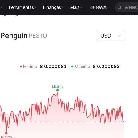
Ferramentas
Finanças
Mais
🔥
HEI
King Penguin PESTO
 Penguin
PESTO
USD
Mínimo
$
0.000081
Máximo
$
0.000083