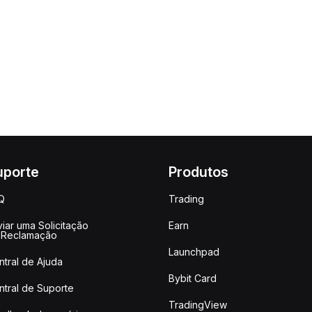
uporte
Produtos
Q
Trading
iar uma Solicitação
Earn
 Reclamação
Launchpad
ntral de Ajuda
Bybit Card
ntral de Suporte
TradingView