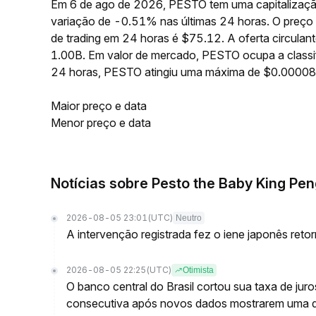
Em 6 de ago de 2026, PESTO tem uma capitalizaçã
variação de -0.51% nas últimas 24 horas. O preç
de trading em 24 horas é $75.12. A oferta circul
1.00B. Em valor de mercado, PESTO ocupa a classif
24 horas, PESTO atingiu uma máxima de $0.0000
Maior preço e data
Menor preço e data
Notícias sobre Pesto the Baby King Pen
2026-08-05 23:01
(UTC)
Neutro
A intervenção registrada fez o iene japonês reto
2026-08-05 22:25
(UTC)
Otimista
O banco central do Brasil cortou sua taxa de jur
consecutiva após novos dados mostrarem uma 