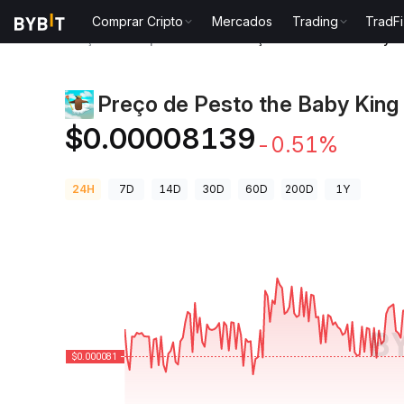
Comprar Cripto
Mercados
Trading
TradFi
Preços de Criptomoedas
Preço de Pesto the Baby 
Preço de Pesto the Baby King
$0.00008139
-0.51%
24H
7D
14D
30D
60D
200D
1Y