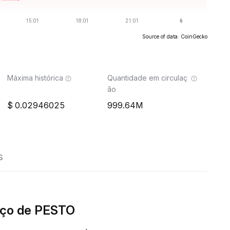
Source of data: CoinGecko
Máxima histórica
Quantidade em circulaç
ão
0.02946025
999.64M
s
eço de PESTO