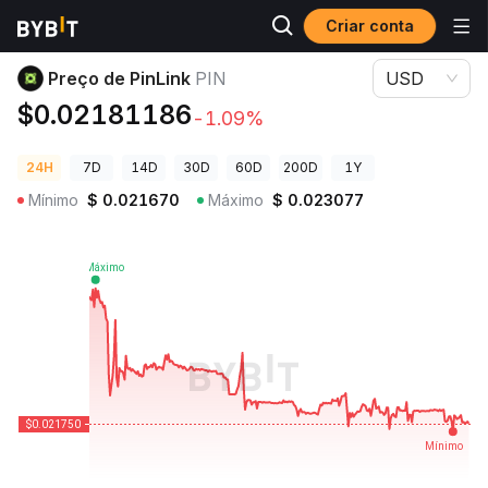
Criar conta
Preços de Criptomoedas
Preço de PinLink PIN
Preço de PinLink
PIN
USD
$0.02181186
-1.09%
24H
7D
14D
30D
60D
200D
1Y
Mínimo
$
0.021670
Máximo
$
0.023077