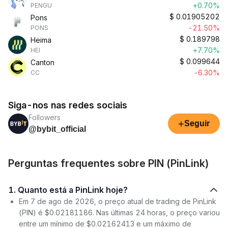
+0.70%
PENGU
$
0.01905202
Pons
-21.50%
PONS
$
0.189798
Heima
+7.70%
HEI
$
0.099644
Canton
-6.30%
CC
Siga-nos nas redes sociais
Followers
+
Seguir
@bybit_official
Perguntas frequentes sobre PIN (PinLink)
1. Quanto está a PinLink hoje?
Em 7 de ago de 2026, o preço atual de trading de PinLink
(PIN) é $0.02181186. Nas últimas 24 horas, o preço variou
entre um mínimo de $0.02162413 e um máximo de