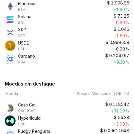
$
1,908.96
Ethereum
+1.80%
ETH
$
73.25
Solana
-0.90%
SOL
$
1.046
XRP
-1.50%
XRP
$
0.999559
USD1
0.00%
USD1
$
0.204797
Cardano
+9.30%
ADA
Moedas em destaque
Moeda
Preço e Alteração em 24h (%)
$
0.118542
Cash Cat
+31.10%
CASHCAT
$
55.38
Hyperliquid
-3.00%
HYPE
$
0.00611648
Pudgy Penguins