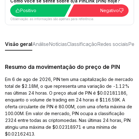
Como você se sente sobre o/a PinLink (PIN) hoje?
Positivo
Negativo
Observação: as informações são apenas para referência.
Visão geral
Análise
Notícias
Classificação
Redes sociais
Perg
Resumo da movimentação do preço de PIN
Em 6 de ago de 2026, PIN tem uma capitalização de mercado
total de $2.18M, o que representa uma variação de -1.12%
nas últimas 24 horas. O preço atual de PIN é $0.02181186,
enquanto o volume de trading em 24 horas é $116.59K. A
oferta circulante de PIN é 80.00M, com uma oferta máxima de
100.00M. Em valor de mercado, PIN ocupa a classificação
2324 entre todas as criptomoedas. Nas últimas 24 horas, PIN
atingiu uma máxima de $0.02318971 e uma mínima de
$0.02162413.