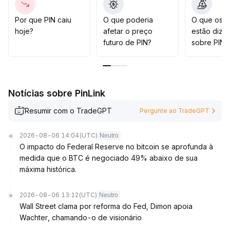
estabelecimento racional de limites de lucro e perda, e
atenção especial à dinâmica dos grandes investidores
.
Por que PIN caiu
O que poderia
O que os t
hoje?
afetar o preço
estão dize
futuro de PIN?
sobre PIN?
Notícias sobre PinLink
Resumir com o TradeGPT
Pergunte ao TradeGPT
2026-08-06 14:04
(UTC)
Neutro
O impacto do Federal Reserve no bitcoin se aprofunda à
medida que o BTC é negociado 49% abaixo de sua
máxima histórica.
2026-08-06 13:12
(UTC)
Neutro
Wall Street clama por reforma do Fed, Dimon apoia
Wachter, chamando-o de visionário