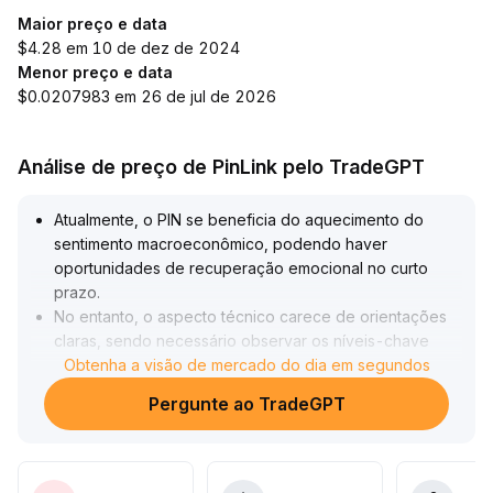
Maior preço e data
$4.28 em 10 de dez de 2024
Menor preço e data
$0.0207983 em 26 de jul de 2026
Análise de preço de PinLink pelo TradeGPT
Atualmente, o PIN se beneficia do aquecimento do
sentimento macroeconômico, podendo haver
oportunidades de recuperação emocional no curto
prazo
.
No entanto, o aspecto técnico carece de orientações
claras, sendo necessário observar os níveis-chave
diários e semanais e as variações de volume nas
Obtenha a visão de mercado do dia em segundos
próximas sessões
.
Pergunte ao TradeGPT
Em um cenário de liquidez fragmentada, a
concentração de entradas e saídas de capital pode
amplificar a volatilidade; recomenda-se operar no curto
prazo com compras baixas e vendas altas,