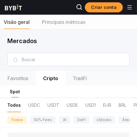
Criar conta
Visão geral
Principais métricas
Mercados
Favoritos
Cripto
TradFi
Spot
Todos
USDC
USDT
USDE
USD1
EUR
BRL
P
Todos
50% Fees
AI
DeFi
xStocks
Área da