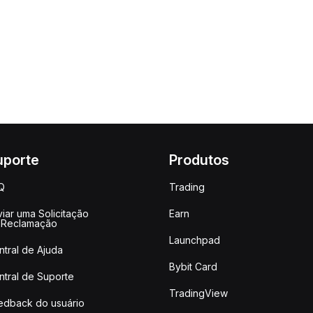
uporte
Produtos
Q
Trading
iar uma Solicitação
Earn
 Reclamação
Launchpad
ntral de Ajuda
Bybit Card
ntral de Suporte
TradingView
edback do usuário