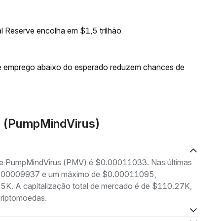
l Reserve encolha em $1,5 trilhão
de emprego abaixo do esperado reduzem chances de
V (PumpMindVirus)
 de PumpMindVirus (PMV) é $0.00011033. Nas últimas
 $0.00009937 e um máximo de $0.00011095,
K. A capitalização total de mercado é de $110.27K,
criptomoedas.