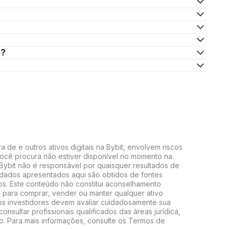
o?
 de e outros ativos digitais na Bybit, envolvem riscos
e você procura não estiver disponível no momento na
A Bybit não é responsável por quaisquer resultados de
 dados apresentados aqui são obtidos de fontes
vos. Este conteúdo não constitui aconselhamento
 para comprar, vender ou manter qualquer ativo
s, os investidores devem avaliar cuidadosamente sua
consultar profissionais qualificados das áreas jurídica,
do. Para mais informações, consulte os Termos de