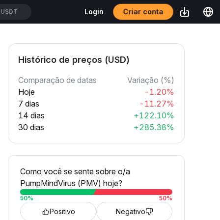
Criar conta
Login
/USDT
Histórico de preços (USD)
Comparação de datas
Variação (%)
Hoje
-1.20%
7 dias
-11.27%
14 dias
+122.10%
30 dias
+285.38%
Como você se sente sobre o/a
PumpMindVirus (PMV) hoje?
50
%
50
%
Positivo
Negativo