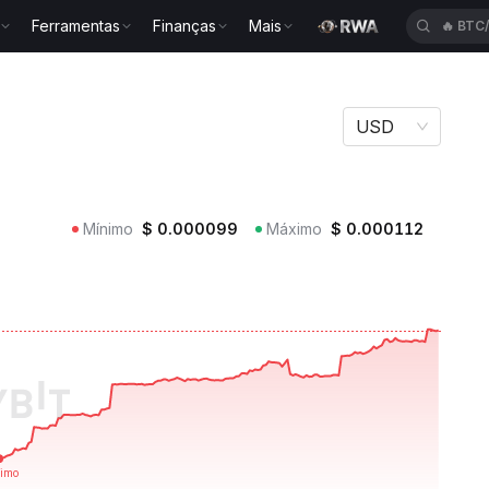
Ferramentas
Finanças
Mais
🔥
BTC
 PMV
USD
Mínimo
$
0.000099
Máximo
$
0.000112