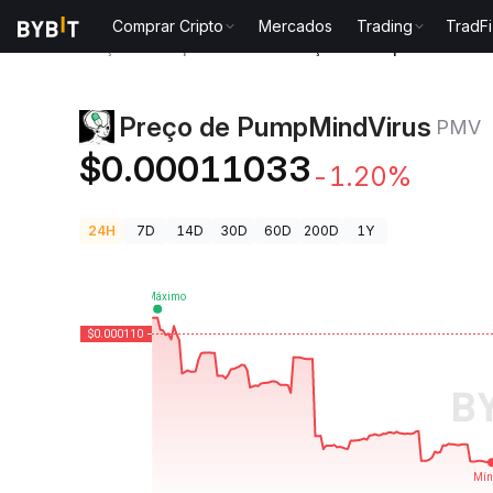
Comprar Cripto
Mercados
Trading
TradFi
Preços de Criptomoedas
Preço de PumpMindVirus
Preço de PumpMindVirus
PMV
$0.00011033
-1.20%
24H
7D
14D
30D
60D
200D
1Y