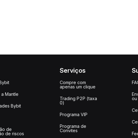
Serviços
S
Bybit
Compre com
FA
apenas um clique
a Mantle
Env
Trading P2P (taxa
ou
0)
ades Bybit
Ce
Programa VIP
Ce
Programa de
ção de
Convites
ão de riscos
Fe