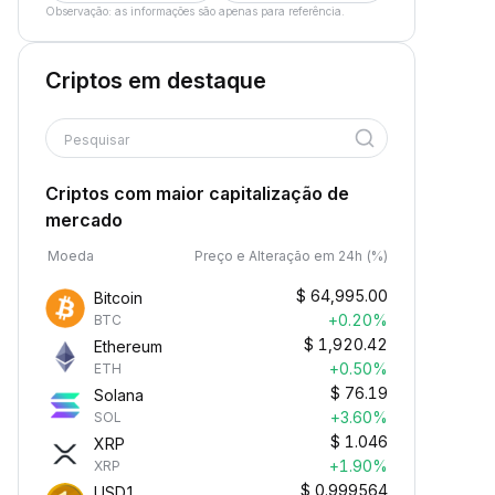
Observação: as informações são apenas para referência.
Criptos em destaque
Pesquisar
Criptos com maior capitalização de
mercado
Moeda
Preço e Alteração em 24h (%)
$
64,995.00
Bitcoin
+0.20%
BTC
$
1,920.42
Ethereum
+0.50%
ETH
$
76.19
Solana
+3.60%
SOL
$
1.046
XRP
+1.90%
XRP
$
0.999564
USD1