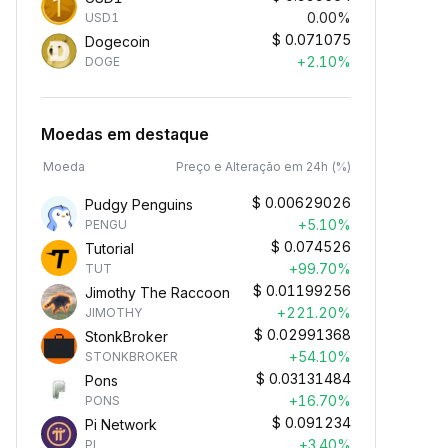
0.00%
USD1
$
0.071075
Dogecoin
+2.10%
DOGE
Moedas em destaque
Moeda
Preço e Alteração em 24h (%)
$
0.00629026
Pudgy Penguins
+5.10%
PENGU
$
0.074526
Tutorial
+99.70%
TUT
$
0.01199256
Jimothy The Raccoon
+221.20%
JIMOTHY
$
0.02991368
StonkBroker
+54.10%
STONKBROKER
$
0.03131484
Pons
+16.70%
PONS
$
0.091234
Pi Network
+3.40%
PI