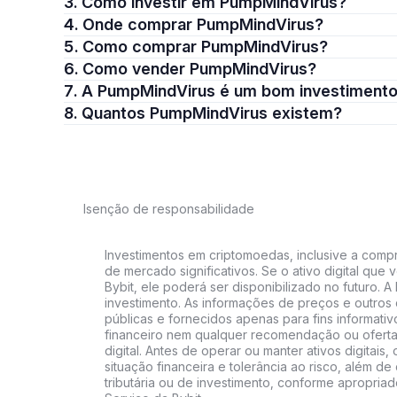
3. Como investir em PumpMindVirus?
4. Onde comprar PumpMindVirus?
5. Como comprar PumpMindVirus?
6. Como vender PumpMindVirus?
7. A PumpMindVirus é um bom investiment
8. Quantos PumpMindVirus existem?
Isenção de responsabilidade
Investimentos em criptomoedas, inclusive a compra
de mercado significativos. Se o ativo digital qu
Bybit, ele poderá ser disponibilizado no futuro. 
investimento. As informações de preços e outros
públicas e fornecidos apenas para fins informati
financeiro nem qualquer recomendação ou oferta
digital. Antes de operar ou manter ativos digitai
situação financeira e tolerância ao risco, além de 
tributária ou de investimento, conforme apropria