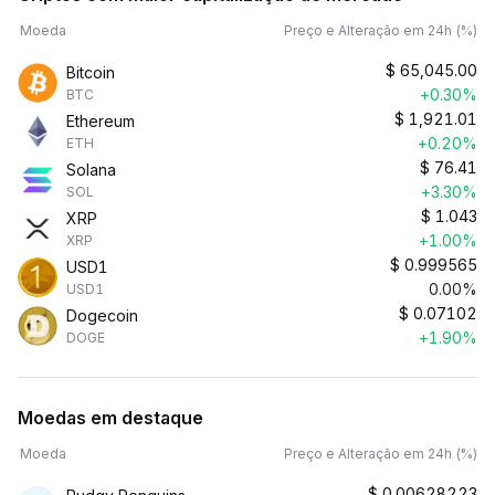
Moeda
Preço e Alteração em 24h (%)
$
65,045.00
Bitcoin
+0.30%
BTC
$
1,921.01
Ethereum
+0.20%
ETH
$
76.41
Solana
+3.30%
SOL
$
1.043
XRP
+1.00%
XRP
$
0.999565
USD1
0.00%
USD1
$
0.07102
Dogecoin
+1.90%
DOGE
Moedas em destaque
Moeda
Preço e Alteração em 24h (%)
$
0.00628223