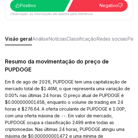
Positivo
Negativo
Observação: as informações são apenas para referência.
Visão geral
Análise
Notícias
Classificação
Redes sociais
Perg
Resumo da movimentação do preço de
PUPDOGE
Em 8 de ago de 2026, PUPDOGE tem uma capitalização de
mercado total de $1.46M, o que representa uma variação de
0.00% nas últimas 24 horas. O preço atual de PUPDOGE é
$0.000000001458, enquanto o volume de trading em 24
horas é $276.64. A oferta circulante de PUPDOGE é 1.00P,
com uma oferta máxima de --. Em valor de mercado,
PUPDOGE ocupa a classificação 2499 entre todas as
criptomoedas. Nas últimas 24 horas, PUPDOGE atingiu uma
máxima de $0.000000001472 e uma mínima de