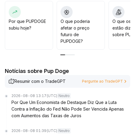
é importante avaliar continuamente incentivos
comunitários e o progresso da implementação do
ecossistema
.
Caso haja avanços substanciais, pode-se considerar
Por que PUPDOGE
O que poderia
O que os t
entradas graduais; do contrário, não é aconselhável
subiu hoje?
afetar o preço
estão dize
perseguir altas indiscriminadamente
.
futuro de
sobre PU
PUPDOGE?
Notícias sobre Pup Doge
Resumir com o TradeGPT
Pergunte ao TradeGPT
2026-08-08 13:17
(UTC)
Neutro
Por Que Um Economista de Destaque Diz Que a Luta
Contra a Inflação do Fed Não Pode Ser Vencida Apenas
com Aumentos das Taxas de Juros
2026-08-08 01:39
(UTC)
Neutro