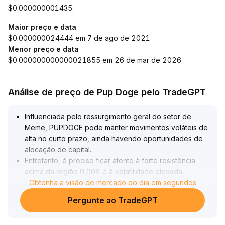
$0.000000001435.
Maior preço e data
$0.000000024444 em 7 de ago de 2021
Menor preço e data
$0.000000000000021855 em 26 de mar de 2026
Análise de preço de Pup Doge pelo TradeGPT
Influenciada pelo ressurgimento geral do setor de
Meme, PUPDOGE pode manter movimentos voláteis de
alta no curto prazo, ainda havendo oportunidades de
alocação de capital
.
Entretanto, é preciso ficar atento à forte resistência
acima da região 0,00X e à volatilidade elevada,
prevenindo riscos de correção a qualquer momento
Obtenha a visão de mercado do dia em segundos
.
Para operações, recomenda-se que traders de curto
Pergunte ao TradeGPT
prazo monitorem suportes essenciais e controlem
rigorosamente o stop loss; para o médio e longo prazo,