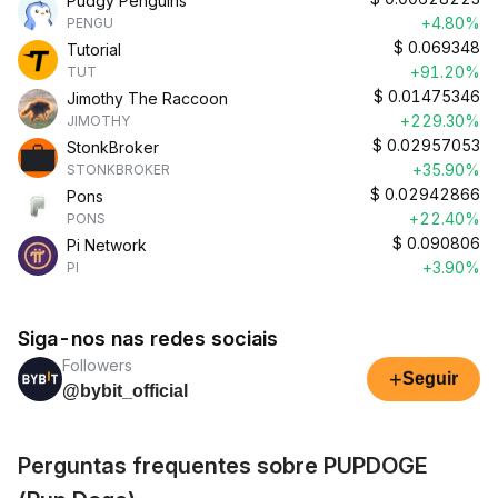
Pudgy Penguins
+4.80%
PENGU
$
0.069348
Tutorial
+91.20%
TUT
$
0.01475346
Jimothy The Raccoon
+229.30%
JIMOTHY
$
0.02957053
StonkBroker
+35.90%
STONKBROKER
$
0.02942866
Pons
+22.40%
PONS
$
0.090806
Pi Network
+3.90%
PI
Siga-nos nas redes sociais
Followers
+
Seguir
@bybit_official
Perguntas frequentes sobre PUPDOGE