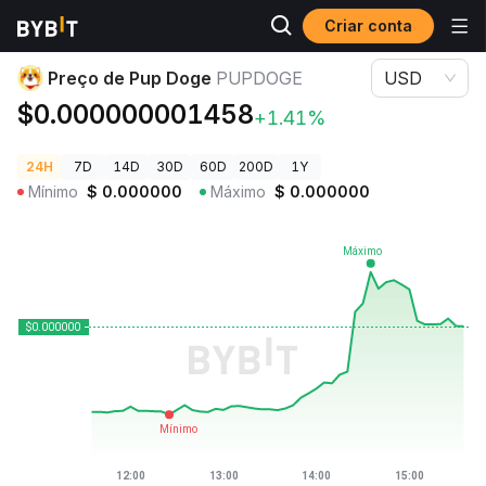
Criar conta
Preços de Criptomoedas
Preço de Pup Doge PUPDOGE
Preço de Pup Doge
PUPDOGE
USD
$0.000000001458
+1.41%
24H
7D
14D
30D
60D
200D
1Y
Mínimo
$
0.000000
Máximo
$
0.000000