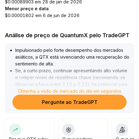
$0.00089903 em 28 de jan de 2026
Menor preço e data
$0.00001802 em 6 de jun de 2026
Análise de preço de QuantumX pelo TradeGPT
Impulsionado pelo forte desempenho dos mercados
asiáticos, a QTX está vivenciando uma recuperação do
sentimento de alta
.
Se, a curto prazo, continuar apresentando alto volume
e romper níveis de resistência chave (recomenda-se
observar a faixa entre 2,10 e 2,25), há potencial para
buscar novas máximas
Obtenha a visão de mercado do dia em segundos
.
As expectativas de volatilidade no mercado de opções
Pergunte ao TradeGPT
aumentaram, tornando as negociações de curto prazo
mais ativas; porém, num ambiente volátil, os riscos de
diferença de preço também crescem
.
Recomenda-se que os investidores controlem suas
posições de forma flexível, concentrem-se nas
mudanças de volume e estrutura de preços, combinem