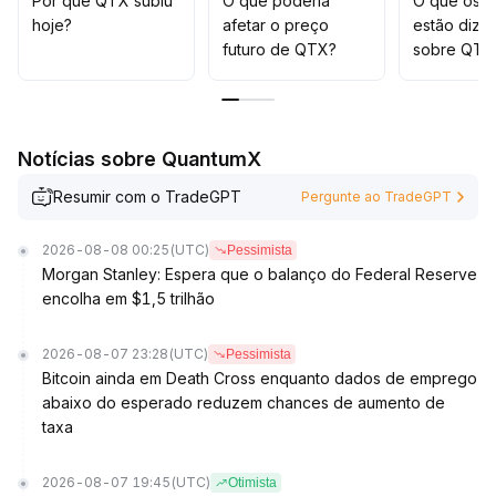
Por que QTX subiu
O que poderia
O que os t
operações de curto prazo com alocação de médio e
hoje?
afetar o preço
estão dize
longo prazo, e estejam atentos à possibilidade de
futuro de QTX?
sobre QTX
reversão e correção das tendências do mercado
.
Notícias sobre QuantumX
Resumir com o TradeGPT
Pergunte ao TradeGPT
2026-08-08 00:25
(UTC)
Pessimista
Morgan Stanley: Espera que o balanço do Federal Reserve
encolha em $1,5 trilhão
2026-08-07 23:28
(UTC)
Pessimista
Bitcoin ainda em Death Cross enquanto dados de emprego
abaixo do esperado reduzem chances de aumento de
taxa
2026-08-07 19:45
(UTC)
Otimista