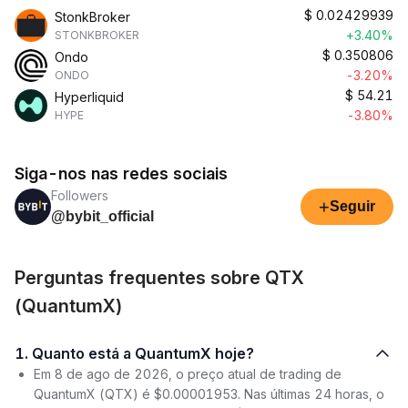
$
0.02429939
StonkBroker
+3.40%
STONKBROKER
$
0.350806
Ondo
-3.20%
ONDO
$
54.21
Hyperliquid
-3.80%
HYPE
Siga-nos nas redes sociais
Followers
+
Seguir
@bybit_official
Perguntas frequentes sobre QTX
(QuantumX)
1. Quanto está a QuantumX hoje?
Em 8 de ago de 2026, o preço atual de trading de
QuantumX (QTX) é $0.00001953. Nas últimas 24 horas, o