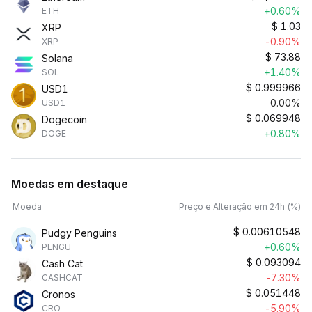
+0.60%
ETH
$
1.03
XRP
-0.90%
XRP
$
73.88
Solana
+1.40%
SOL
$
0.999966
USD1
0.00%
USD1
$
0.069948
Dogecoin
+0.80%
DOGE
Moedas em destaque
Moeda
Preço e Alteração em 24h (%)
$
0.00610548
Pudgy Penguins
+0.60%
PENGU
$
0.093094
Cash Cat
-7.30%
CASHCAT
$
0.051448
Cronos
-5.90%
CRO