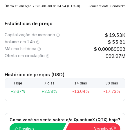
Última atualização: 2026-08-08 01:34:54
(UTC+0)
Source of data: CoinGecko
Estatisticas de preço
Capitalização de mercado
19.53K
Volume em 24h
55.81
Máxima histórica
0.00089903
Oferta em circulação
999.97M
Histórico de preços (USD)
Hoje
7 dias
14 dias
30 dias
+3.67%
+2.58%
-13.04%
-17.73%
Como você se sente sobre o/a QuantumX (QTX) hoje?
Positivo
Negativo