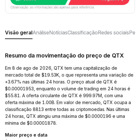
Observação: as informações são apenas para referência.
Visão geral
Análise
Notícias
Classificação
Redes sociais
Perg
Resumo da movimentação do preço de QTX
Em 8 de ago de 2026, QTX tem uma capitalização de
mercado total de $19.53K, o que representa uma variação de
+3.67% nas últimas 24 horas. O preço atual de QTX é
$0.00001953, enquanto o volume de trading em 24 horas é
$55.81. A oferta circulante de QTX é 999.97M, com uma
oferta máxima de 1.00B. Em valor de mercado, QTX ocupa a
classificação 8813 entre todas as criptomoedas. Nas últimas
24 horas, QTX atingiu uma máxima de $0.0000196 e uma
mínima de $0.00001878.
Maior preço e data