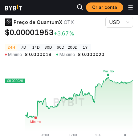
Criar conta
Preços de Criptomoedas
Preço de QuantumX QTX
Preço de QuantumX
QTX
USD
$0.00001953
+3.67%
24H
7D
14D
30D
60D
200D
1Y
Mínimo
$
0.000019
Máximo
$
0.000020