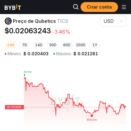
Criar conta
Preços de Criptomoedas
Preço de Qubetics TICS
Preço de Qubetics
TICS
USD
$0.02063243
-3.46%
24H
7D
14D
30D
60D
200D
1Y
Mínimo
$
0.020403
Máximo
$
0.021281