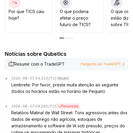
máximos anteriores durante a consolidação
.
Para estratégias de médio a longo prazo, recomenda-
Por que TICS caiu
O que poderia
O que os t
se aguardar pacientemente até que o preço rompa a
hoje?
afetar o preço
estão dize
resistência chave com confirmação de volume, a fim de
futuro de TICS?
sobre TICS
evitar riscos de recuo do sentimento e oscilações não
sistêmicas
.
Notícias sobre Qubetics
Resumir com o TradeGPT
Pergunte ao TradeGPT
2026-08-07 04:31
(UTC)
Neutro
Lembrete: Por favor, preste muita atenção ao seguinte
(todos os horários estão no horário de Pequim).
2026-08-07 04:29
(UTC)
Pessimista
Relatório Matinal de Wall Street: Tons agressivos antes dos
dados de emprego não agrícola, estoques de
armazenamento e software de IA sob pressão, preços do
cobre se aproximando de máximas históricas.