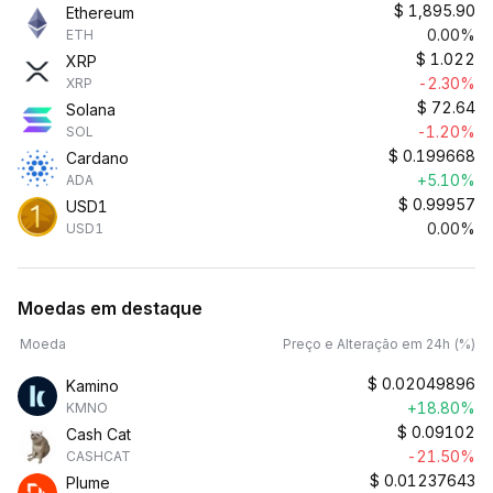
$
1,895.90
Ethereum
0.00%
ETH
$
1.022
XRP
-2.30%
XRP
$
72.64
Solana
-1.20%
SOL
$
0.199668
Cardano
+5.10%
ADA
$
0.99957
USD1
0.00%
USD1
Moedas em destaque
Moeda
Preço e Alteração em 24h (%)
$
0.02049896
Kamino
+18.80%
KMNO
$
0.09102
Cash Cat
-21.50%
CASHCAT
$
0.01237643
Plume