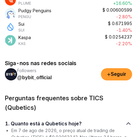
+16.60%
PLUME
$
0.00600599
Pudgy Penguins
-2.80%
PENGU
$
0.671995
Sui
-1.40%
SUI
$
0.0254237
Kaspa
-2.20%
KAS
Siga-nos nas redes sociais
Followers
+
Seguir
@bybit_official
Perguntas frequentes sobre TICS
(Qubetics)
1. Quanto está a Qubetics hoje?
Em 7 de ago de 2026, o preço atual de trading de