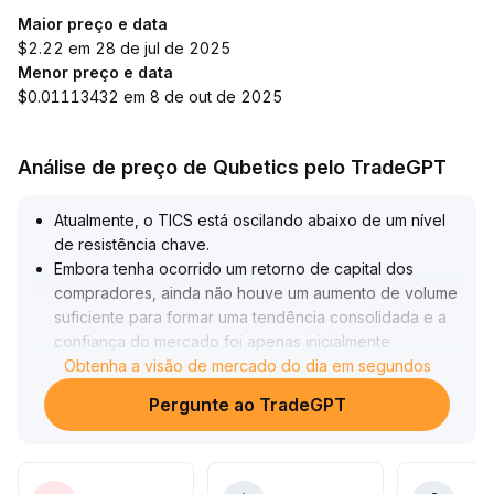
Maior preço e data
$2.22 em 28 de jul de 2025
Menor preço e data
$0.01113432 em 8 de out de 2025
Análise de preço de Qubetics pelo TradeGPT
Atualmente, o TICS está oscilando abaixo de um nível
de resistência chave
.
Embora tenha ocorrido um retorno de capital dos
compradores, ainda não houve um aumento de volume
suficiente para formar uma tendência consolidada e a
confiança do mercado foi apenas inicialmente
restaurada
Obtenha a visão de mercado do dia em segundos
.
Recomenda-se aos investidores de curto prazo que
Pergunte ao TradeGPT
realizem compras parciais de forma experimental,
acompanhando o volume negociado e executando
rigorosamente ordens de stop-loss
.
O objetivo de curto prazo pode ter como referência os