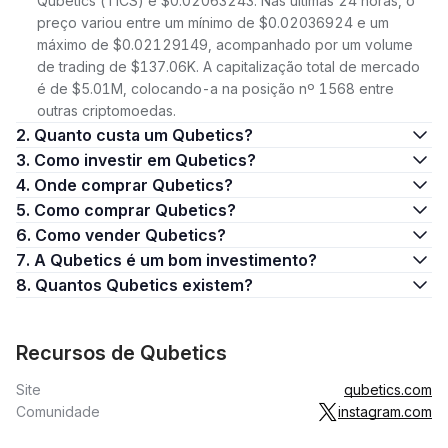
Qubetics (TICS) é $0.02063243. Nas últimas 24 horas, o
preço variou entre um mínimo de $0.02036924 e um
máximo de $0.02129149, acompanhado por um volume
de trading de $137.06K. A capitalização total de mercado
é de $5.01M, colocando-a na posição nº 1568 entre
outras criptomoedas.
2. Quanto custa um Qubetics?
3. Como investir em Qubetics?
4. Onde comprar Qubetics?
5. Como comprar Qubetics?
6. Como vender Qubetics?
7. A Qubetics é um bom investimento?
8. Quantos Qubetics existem?
Recursos de Qubetics
Site
qubetics.com
Comunidade
instagram.com