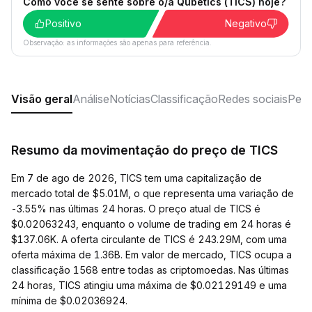
Como você se sente sobre o/a Qubetics (TICS) hoje?
Positivo
Negativo
Observação: as informações são apenas para referência.
Visão geral
Análise
Notícias
Classificação
Redes sociais
Perg
Resumo da movimentação do preço de TICS
Em 7 de ago de 2026, TICS tem uma capitalização de
mercado total de $5.01M, o que representa uma variação de
-3.55% nas últimas 24 horas. O preço atual de TICS é
$0.02063243, enquanto o volume de trading em 24 horas é
$137.06K. A oferta circulante de TICS é 243.29M, com uma
oferta máxima de 1.36B. Em valor de mercado, TICS ocupa a
classificação 1568 entre todas as criptomoedas. Nas últimas
24 horas, TICS atingiu uma máxima de $0.02129149 e uma
mínima de $0.02036924.