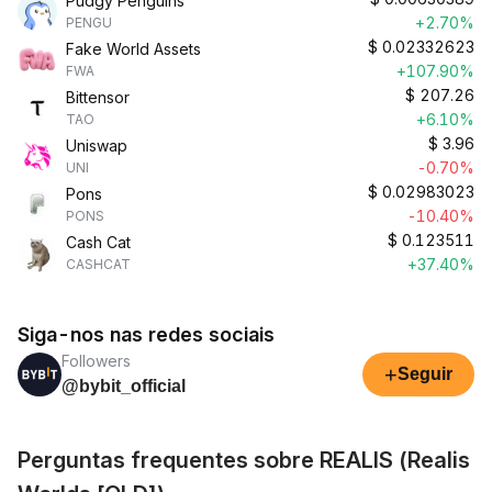
Pudgy Penguins
+2.70%
PENGU
$
0.02332623
Fake World Assets
+107.90%
FWA
$
207.26
Bittensor
+6.10%
TAO
$
3.96
Uniswap
-0.70%
UNI
$
0.02983023
Pons
-10.40%
PONS
$
0.123511
Cash Cat
+37.40%
CASHCAT
Siga-nos nas redes sociais
Followers
+
Seguir
@bybit_official
Perguntas frequentes sobre REALIS (Realis