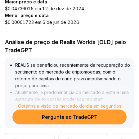
Maior preço e data
$0.04736015 em 12 de dez de 2024
Menor preço e data
$0.00001723 em 6 de jun de 2026
Análise de preço de Realis Worlds [OLD] pelo
TradeGPT
REALIS se beneficiou recentemente da recuperação do
sentimento do mercado de criptomoedas, com o
retorno de capitais de curto prazo impulsionando o
preço para cima
.
Atualmente, a predominância do mercado à vista e uma
estrutura de expansão moderada reduzem
efetivamente o risco de liquidações sistêmicas,
Obtenha a visão de mercado do dia em segundos
fortalecendo a sustentabilidade da dinâmica de alta no
Pergunte ao TradeGPT
curto prazo
.
Recomenda-se atenção especial aos candles de alta
em áreas críticas acompanhados por aumento de