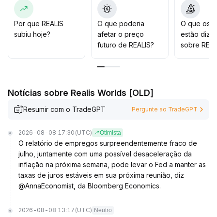
volume; se REALIS conseguir manter-se acima dos
suportes técnicos de curto prazo (especial destaque
para níveis inteiros e a média móvel de 30 dias), pode-
Por que REALIS
O que poderia
O que os t
se aproveitar para operar o movimento de
subiu hoje?
afetar o preço
estão dize
recuperação
.
futuro de REALIS?
sobre REAL
Ao mesmo tempo, é necessário cautela quanto ao risco
de retração rápida decorrente de oscilações no
sentimento do mercado; se houver queda abaixo do
suporte com aumento de volume, recomenda-se
Notícias sobre Realis Worlds [OLD]
realizar lucros ou limitar perdas prontamente
.
De modo geral, REALIS apresenta espaço para uma
Resumir com o TradeGPT
Pergunte ao TradeGPT
recuperação estrutural de curto prazo, esperando-se
flutuações de ±10% no intervalo, com estratégia
2026-08-08 17:30
(UTC)
Otimista
focada em operações rápidas e ajuste dinâmico das
O relatório de empregos surpreendentemente fraco de
posições
.
julho, juntamente com uma possível desaceleração da
inflação na próxima semana, pode levar o Fed a manter as
taxas de juros estáveis em sua próxima reunião, diz
@AnnaEconomist, da Bloomberg Economics.
2026-08-08 13:17
(UTC)
Neutro