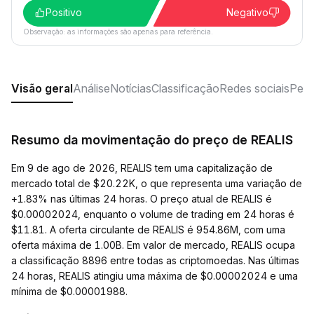
Positivo
Negativo
Observação: as informações são apenas para referência.
Visão geral
Análise
Notícias
Classificação
Redes sociais
Perg
Resumo da movimentação do preço de REALIS
Em 9 de ago de 2026, REALIS tem uma capitalização de
mercado total de $20.22K, o que representa uma variação de
+1.83% nas últimas 24 horas. O preço atual de REALIS é
$0.00002024, enquanto o volume de trading em 24 horas é
$11.81. A oferta circulante de REALIS é 954.86M, com uma
oferta máxima de 1.00B. Em valor de mercado, REALIS ocupa
a classificação 8896 entre todas as criptomoedas. Nas últimas
24 horas, REALIS atingiu uma máxima de $0.00002024 e uma
mínima de $0.00001988.