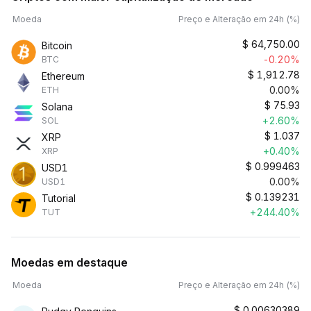
Moeda
Preço e Alteração em 24h (%)
$
64,750.00
Bitcoin
-0.20%
BTC
$
1,912.78
Ethereum
0.00%
ETH
$
75.93
Solana
+2.60%
SOL
$
1.037
XRP
+0.40%
XRP
$
0.999463
USD1
0.00%
USD1
$
0.139231
Tutorial
+244.40%
TUT
Moedas em destaque
Moeda
Preço e Alteração em 24h (%)
$
0.00630389