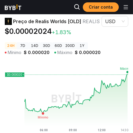
Criar conta
Preços de Criptomoedas
Preço de Realis Worlds [OLD] REALIS
Preço de Realis Worlds [OLD]
REALIS
USD
$0.00002024
+1.83%
24H
7D
14D
30D
60D
200D
1Y
Mínimo
$
0.000020
Máximo
$
0.000020