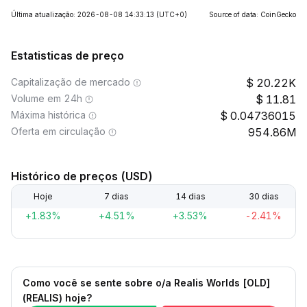
Última atualização: 2026-08-08 14:33:13
(UTC+0)
Source of data: CoinGecko
Estatisticas de preço
Capitalização de mercado
20.22K
Volume em 24h
11.81
Máxima histórica
0.04736015
Oferta em circulação
954.86M
Histórico de preços (USD)
Hoje
7 dias
14 dias
30 dias
+1.83%
+4.51%
+3.53%
-2.41%
Como você se sente sobre o/a Realis Worlds [OLD]
(REALIS) hoje?