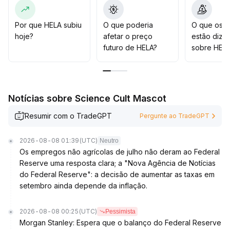
sustentabilidade do movimento de alta entre US$ 27,4
e US$ 28,5 e acompanhem o volume de negociação,
mantendo rigoroso controle de risco e operações
Por que HELA subiu
O que poderia
O que os t
fracionadas
.
hoje?
afetar o preço
estão dize
Isso ajudará a evitar devolução de lucros de curto
futuro de HELA?
sobre HEL
prazo e riscos de venda das baleias, mantendo a
exposição geral dentro de limites controláveis
.
Notícias sobre Science Cult Mascot
Resumir com o TradeGPT
Pergunte ao TradeGPT
2026-08-08 01:39
(UTC)
Neutro
Os empregos não agrícolas de julho não deram ao Federal
Reserve uma resposta clara; a "Nova Agência de Notícias
do Federal Reserve": a decisão de aumentar as taxas em
setembro ainda depende da inflação.
2026-08-08 00:25
(UTC)
Pessimista
Morgan Stanley: Espera que o balanço do Federal Reserve