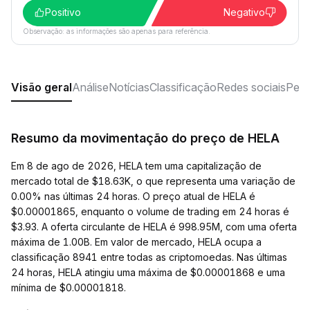
Positivo
Negativo
Observação: as informações são apenas para referência.
Visão geral
Análise
Notícias
Classificação
Redes sociais
Perg
Resumo da movimentação do preço de HELA
Em 8 de ago de 2026, HELA tem uma capitalização de
mercado total de $18.63K, o que representa uma variação de
0.00% nas últimas 24 horas. O preço atual de HELA é
$0.00001865, enquanto o volume de trading em 24 horas é
$3.93. A oferta circulante de HELA é 998.95M, com uma oferta
máxima de 1.00B. Em valor de mercado, HELA ocupa a
classificação 8941 entre todas as criptomoedas. Nas últimas
24 horas, HELA atingiu uma máxima de $0.00001868 e uma
mínima de $0.00001818.