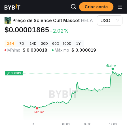
Criar conta
Preços de Criptomoedas
Preço de Science Cult Mascot HELA
Preço de Science Cult Mascot
HELA
USD
$0.00001865
+2.02%
24H
7D
14D
30D
60D
200D
1Y
Mínimo
$
0.000018
Máximo
$
0.000019