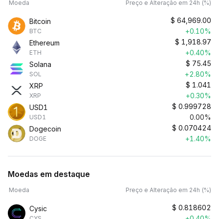
Moeda
Preço e Alteração em 24h (%)
$
64,969.00
Bitcoin
+0.10%
BTC
$
1,918.97
Ethereum
+0.40%
ETH
$
75.45
Solana
+2.80%
SOL
$
1.041
XRP
+0.30%
XRP
$
0.999728
USD1
0.00%
USD1
$
0.070424
Dogecoin
+1.40%
DOGE
Moedas em destaque
Moeda
Preço e Alteração em 24h (%)
$
0.818602
Cysic
+0.40%
CYS