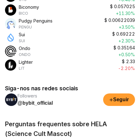
$
0.057025
Biconomy
+11.30%
BICO
$
0.00622039
Pudgy Penguins
+3.50%
PENGU
$
0.69222
Sui
+2.30%
SUI
$
0.35164
Ondo
+0.50%
ONDO
$
2.33
Lighter
-2.20%
LIT
Siga-nos nas redes sociais
Followers
+
Seguir
@bybit_official
Perguntas frequentes sobre HELA
(Science Cult Mascot)