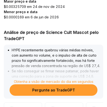
Maior preço e data
$0.00325709 em 24 de nov de 2024
Menor preço e data
$0.0000169 em 6 de jun de 2026
Análise de preço de Science Cult Mascot pelo
TradeGPT
HYPE recentemente quebrou várias médias móveis,
com aumento no volume, e o impulso de alta de curto
prazo foi significativamente fortalecido, mas há forte
pressão de venda concentrada na região de US$ 27,4
.
Se não conseguir se firmar nesse patamar, pode haver
uma correção para a zona de suporte de US$ 24,8
.
Grandes baleias on-chain mantêm posições elevadas;
Obtenha a visão de mercado do dia em segundos
apesar da redução nas perdas não realizadas, o alto
Pergunte ao TradeGPT
custo do capital resulta em potencial pressão
vendedora de médio prazo
.
Recomenda-se que os investidores foquem na