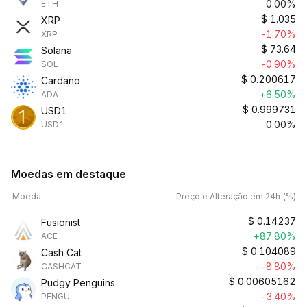
0.00%
ETH
$
1.035
XRP
-1.70%
XRP
$
73.64
Solana
-0.90%
SOL
$
0.200617
Cardano
+6.50%
ADA
$
0.999731
USD1
0.00%
USD1
Moedas em destaque
Moeda
Preço e Alteração em 24h (%)
$
0.14237
Fusionist
+87.80%
ACE
$
0.104089
Cash Cat
-8.80%
CASHCAT
$
0.00605162
Pudgy Penguins
-3.40%
PENGU