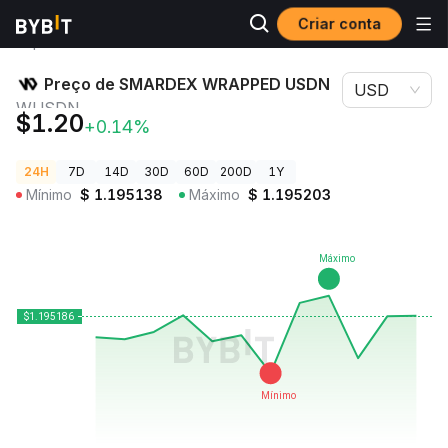
Criar conta
Preços de
Preço de SMARDEX WRAPPED USDN
Criptomoedas
WUSDN
Preço de SMARDEX WRAPPED USDN
USD
WUSDN
$1.20
+0.14%
24H
7D
14D
30D
60D
200D
1Y
Mínimo
$
1.195138
Máximo
$
1.195203