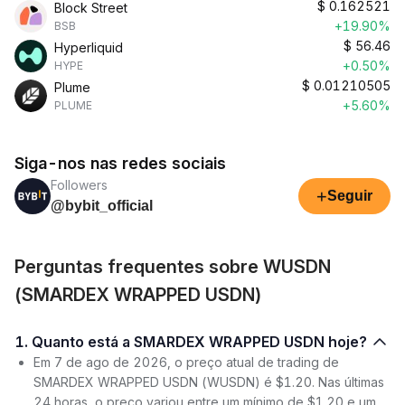
$
0.162521
Block Street
+19.90%
BSB
$
56.46
Hyperliquid
+0.50%
HYPE
$
0.01210505
Plume
+5.60%
PLUME
Siga-nos nas redes sociais
Followers
+
Seguir
@bybit_official
Perguntas frequentes sobre WUSDN
(SMARDEX WRAPPED USDN)
1. Quanto está a SMARDEX WRAPPED USDN hoje?
Em 7 de ago de 2026, o preço atual de trading de
SMARDEX WRAPPED USDN (WUSDN) é $1.20. Nas últimas
24 horas, o preço variou entre um mínimo de $1.20 e um