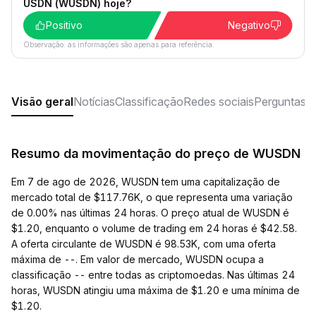
USDN (WUSDN) hoje?
Positivo
Negativo
Observação: as informações são apenas para referência.
Visão geral
Notícias
Classificação
Redes sociais
Perguntas f
Resumo da movimentação do preço de WUSDN
Em 7 de ago de 2026, WUSDN tem uma capitalização de
mercado total de $117.76K, o que representa uma variação
de 0.00% nas últimas 24 horas. O preço atual de WUSDN é
$1.20, enquanto o volume de trading em 24 horas é $42.58.
A oferta circulante de WUSDN é 98.53K, com uma oferta
máxima de --. Em valor de mercado, WUSDN ocupa a
classificação -- entre todas as criptomoedas. Nas últimas 24
horas, WUSDN atingiu uma máxima de $1.20 e uma mínima de
$1.20.