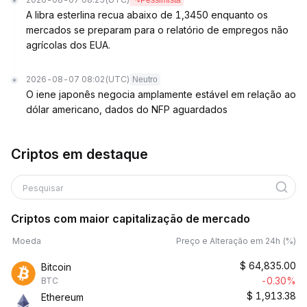
Pessimista
A libra esterlina recua abaixo de 1,3450 enquanto os
mercados se preparam para o relatório de empregos não
agrícolas dos EUA.
2026-08-07 08:02
(UTC)
Neutro
O iene japonês negocia amplamente estável em relação ao
dólar americano, dados do NFP aguardados
Criptos em destaque
Pesquisar
Criptos com maior capitalização de mercado
Moeda
Preço e Alteração em 24h (%)
$
64,835.00
Bitcoin
-0.30%
BTC
$
1,913.38
Ethereum