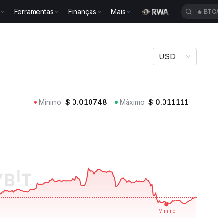
Ferramentas
Finanças
Mais
🔥
ETH
USD
Mínimo
$
0.010748
Máximo
$
0.011111