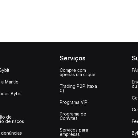
Serviços
S
Bybit
Compre com
FA
apenas um clique
a Mantle
Env
Trading P2P (taxa
ou
0)
ades Bybit
Ce
Programa VIP
Ce
Programa de
ção de
Convites
ão de riscos
Fe
Serviços para
 denúncias
Byb
empresas