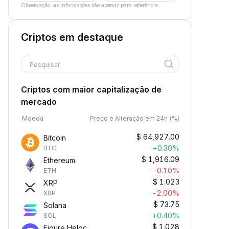
Observação: as informações são apenas para referência.
Criptos em destaque
Pesquisar
Criptos com maior capitalização de
mercado
Moeda
Preço e Alteração em 24h (%)
$
64,927.00
Bitcoin
+0.30%
BTC
$
1,916.09
Ethereum
-0.10%
ETH
$
1.023
XRP
-2.00%
XRP
$
73.75
Solana
+0.40%
SOL
$
1.028
Figure Heloc