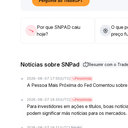
Pergunte ao TradeGPT
Aconselha-se avaliar o progresso do projeto e a e
etapas para aproveitar oportunidades de reprecifi
Por que SNPAD caiu
O que po
hoje?
preço f
Notícias sobre SNPad
Resumir com o Tra
2026-08-07 17:50
(UTC)
Pessimista
A Pessoa Mais Próxima do Fed Comentou sobre
2026-08-07 16:35
(UTC)
Pessimista
Para investidores em ações e títulos, boas notíc
podem significar más notícias para os mercados.
2026-08-07 16:21
(UTC)
Neutro