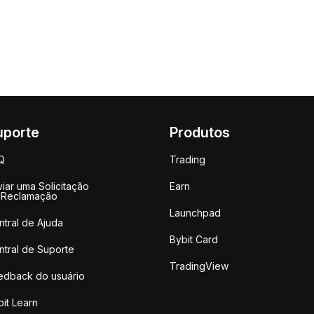
uporte
Produtos
Q
Trading
iar uma Solicitação
Earn
 Reclamação
Launchpad
ntral de Ajuda
Bybit Card
ntral de Suporte
TradingView
edback do usuário
it Learn