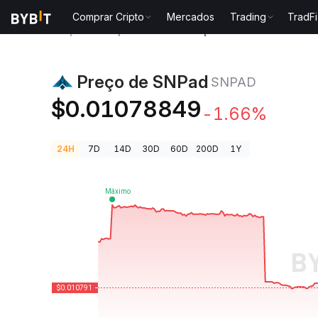
Comprar Cripto
Mercados
Trading
TradFi
Preços de Criptomoedas
Preço de SNPad SNPAD
Preço de SNPad
SNPAD
$0.01078849
-1.66%
24H
7D
14D
30D
60D
200D
1Y