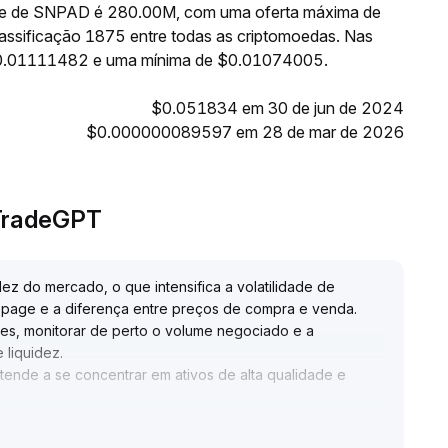
ante de SNPAD é 280.00M, com uma oferta máxima de
ssificação 1875 entre todas as criptomoedas. Nas
 $0.01111482 e uma mínima de $0.01074005.
$0.051834 em 30 de jun de 2024
$0.000000089597 em 28 de mar de 2026
 TradeGPT
dez do mercado, o que intensifica a volatilidade de
ippage e a diferença entre preços de compra e venda
.
es, monitorar de perto o volume negociado e a
 liquidez
.
tende a se concentrar em ativos de alta qualidade e
licações, há potencial para atrair capital de médio e