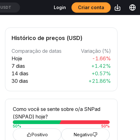
Criar conta
Login
/USDT
Histórico de preços (USD)
Comparação de datas
Variação (%)
Hoje
-1.66%
7 dias
+1.42%
14 dias
+0.57%
30 dias
+21.86%
Como você se sente sobre o/a SNPad
(SNPAD) hoje?
50
%
50
%
Positivo
Negativo