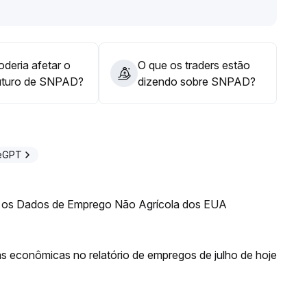
strutura das grandes carteiras, realizando alocações por
cação decorrentes de futuras melhorias na liquidez
.
deria afetar o
O que os traders estão
uturo de SNPAD?
dizendo sobre SNPAD?
deGPT
 os Dados de Emprego Não Agrícola dos EUA
ias econômicas no relatório de empregos de julho de hoje