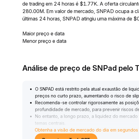
de trading em 24 horas é $1.77K. A oferta circul
280.00M. Em valor de mercado, SNPAD ocupa a cla
últimas 24 horas, SNPAD atingiu uma máxima de
Maior preço e data
Menor preço e data
Análise de preço de SNPad pelo
O SNPAD está restrito pela atual exaustão de liqui
preços no curto prazo, aumentando o risco de sl
Recomenda-se controlar rigorosamente as posiçõ
profundidade de mercado, para prevenir riscos de
No entanto, a longo prazo, a liquidez do mercado 
temas centrais
.
Obtenha a visão de mercado do dia em segundos
Se o SNPAD continuar aprimorando o protocolo e ap
longo prazo
.