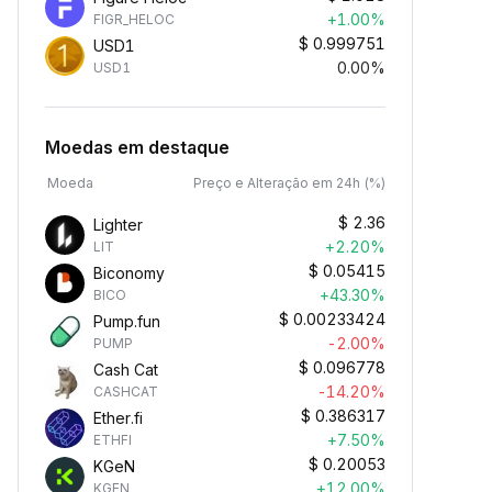
+1.00%
FIGR_HELOC
$
0.999751
USD1
0.00%
USD1
Moedas em destaque
Moeda
Preço e Alteração em 24h (%)
$
2.36
Lighter
+2.20%
LIT
$
0.05415
Biconomy
+43.30%
BICO
$
0.00233424
Pump.fun
-2.00%
PUMP
$
0.096778
Cash Cat
-14.20%
CASHCAT
$
0.386317
Ether.fi
+7.50%
ETHFI
$
0.20053
KGeN
+12.00%
KGEN