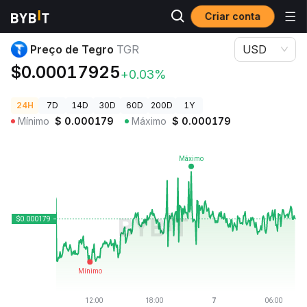
Criar conta
Preços de Criptomoedas
Preço de Tegro TGR
Preço de Tegro
TGR
USD
$0.00017925
+0.03%
24H
7D
14D
30D
60D
200D
1Y
Mínimo
$
0.000179
Máximo
$
0.000179