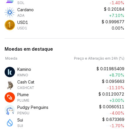
-1.40%
SOL
$
0.20184
Cardano
+7.10%
ADA
$
0.999677
USD1
0.00%
USD1
Moedas em destaque
Moeda
Preço e Alteração em 24h (%)
$
0.01985409
Kamino
+8.70%
KMNO
$
0.095663
Cash Cat
-11.10%
CASHCAT
$
0.0120072
Plume
+3.00%
PLUME
$
0.0060511
Pudgy Penguins
-4.00%
PENGU
$
0.673369
Sui
-1.70%
SUI