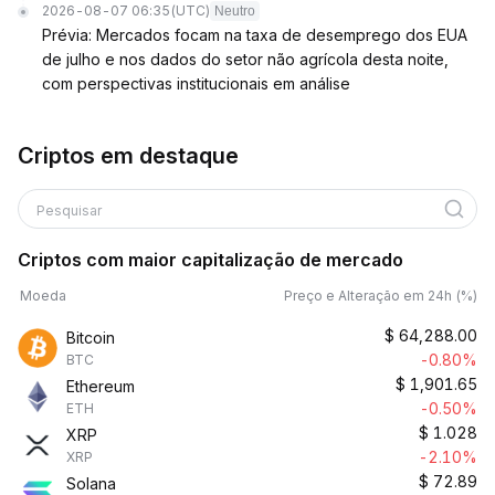
2026-08-07 06:35
(UTC)
Neutro
Prévia: Mercados focam na taxa de desemprego dos EUA
de julho e nos dados do setor não agrícola desta noite,
com perspectivas institucionais em análise
Criptos em destaque
Pesquisar
Criptos com maior capitalização de mercado
Moeda
Preço e Alteração em 24h (%)
$
64,288.00
Bitcoin
-0.80%
BTC
$
1,901.65
Ethereum
-0.50%
ETH
$
1.028
XRP
-2.10%
XRP
$
72.89
Solana