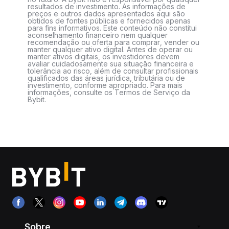
resultados de investimento. As informações de
preços e outros dados apresentados aqui são
obtidos de fontes públicas e fornecidos apenas
para fins informativos. Este conteúdo não constitui
aconselhamento financeiro nem qualquer
recomendação ou oferta para comprar, vender ou
manter qualquer ativo digital. Antes de operar ou
manter ativos digitais, os investidores devem
avaliar cuidadosamente sua situação financeira e
tolerância ao risco, além de consultar profissionais
qualificados das áreas jurídica, tributária ou de
investimento, conforme apropriado. Para mais
informações, consulte os Termos de Serviço da
Bybit.
Sobre