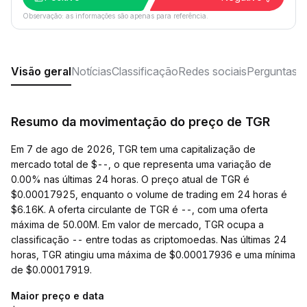
Observação: as informações são apenas para referência.
Visão geral
Notícias
Classificação
Redes sociais
Perguntas f
Resumo da movimentação do preço de TGR
Em 7 de ago de 2026, TGR tem uma capitalização de
mercado total de $--, o que representa uma variação de
0.00% nas últimas 24 horas. O preço atual de TGR é
$0.00017925, enquanto o volume de trading em 24 horas é
$6.16K. A oferta circulante de TGR é --, com uma oferta
máxima de 50.00M. Em valor de mercado, TGR ocupa a
classificação -- entre todas as criptomoedas. Nas últimas 24
horas, TGR atingiu uma máxima de $0.00017936 e uma mínima
de $0.00017919.
Maior preço e data