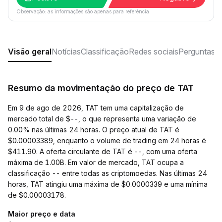
Observação: as informações são apenas para referência.
Visão geral
Notícias
Classificação
Redes sociais
Perguntas f
Resumo da movimentação do preço de TAT
Em 9 de ago de 2026, TAT tem uma capitalização de
mercado total de $--, o que representa uma variação de
0.00% nas últimas 24 horas. O preço atual de TAT é
$0.00003389, enquanto o volume de trading em 24 horas é
$411.90. A oferta circulante de TAT é --, com uma oferta
máxima de 1.00B. Em valor de mercado, TAT ocupa a
classificação -- entre todas as criptomoedas. Nas últimas 24
horas, TAT atingiu uma máxima de $0.0000339 e uma mínima
de $0.00003178.
Maior preço e data