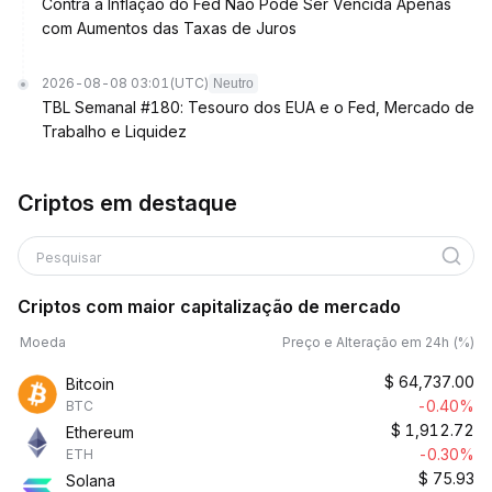
Contra a Inflação do Fed Não Pode Ser Vencida Apenas
com Aumentos das Taxas de Juros
2026-08-08 03:01
(UTC)
Neutro
TBL Semanal #180: Tesouro dos EUA e o Fed, Mercado de
Trabalho e Liquidez
Criptos em destaque
Pesquisar
Criptos com maior capitalização de mercado
Moeda
Preço e Alteração em 24h (%)
$
64,737.00
Bitcoin
-0.40%
BTC
$
1,912.72
Ethereum
-0.30%
ETH
$
75.93
Solana