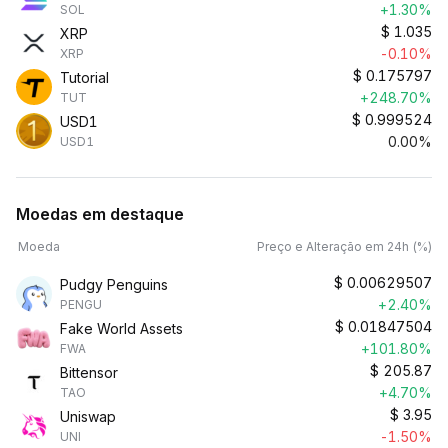
+1.30%
SOL
$
1.035
XRP
-0.10%
XRP
$
0.175797
Tutorial
+248.70%
TUT
$
0.999524
USD1
0.00%
USD1
Moedas em destaque
Moeda
Preço e Alteração em 24h (%)
$
0.00629507
Pudgy Penguins
+2.40%
PENGU
$
0.01847504
Fake World Assets
+101.80%
FWA
$
205.87
Bittensor
+4.70%
TAO
$
3.95
Uniswap
-1.50%
UNI