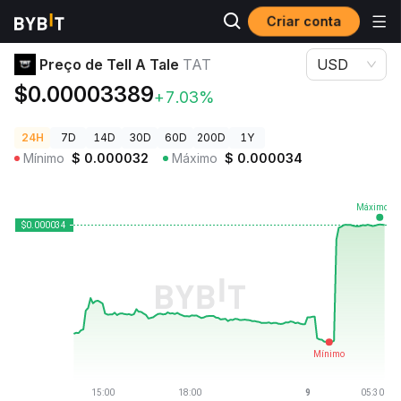
Criar conta
Preços de Criptomoedas
Preço de Tell A Tale TAT
Preço de Tell A Tale
TAT
USD
$0.00003389
+7.03%
24H
7D
14D
30D
60D
200D
1Y
Mínimo
$
0.000032
Máximo
$
0.000034