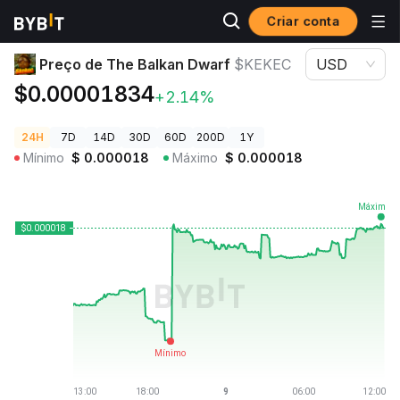
Criar conta
Preços de Criptomoedas
Preço de The Balkan Dwarf $KEKEC
Preço de The Balkan Dwarf
$KEKEC
USD
$0.00001834
+2.14%
24H
7D
14D
30D
60D
200D
1Y
Mínimo
$
0.000018
Máximo
$
0.000018