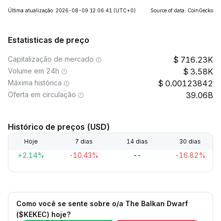
Última atualização: 2026-08-09 12:06:41
(UTC+0)
Source of data: CoinGecko
Estatisticas de preço
Capitalização de mercado
716.23K
Volume em 24h
3.58K
Máxima histórica
0.00123842
Oferta em circulação
39.06B
Histórico de preços (USD)
Hoje
7 dias
14 dias
30 dias
+2.14%
-10.43%
--
-16.82%
Como você se sente sobre o/a The Balkan Dwarf
($KEKEC) hoje?