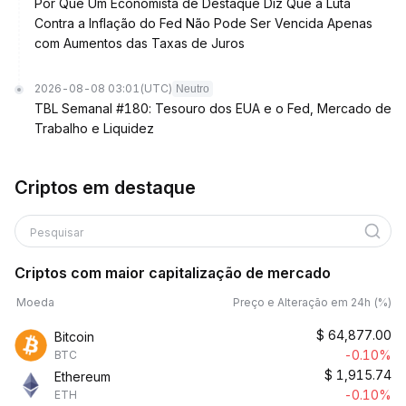
Por Que Um Economista de Destaque Diz Que a Luta
Contra a Inflação do Fed Não Pode Ser Vencida Apenas
com Aumentos das Taxas de Juros
2026-08-08 03:01
(UTC)
Neutro
TBL Semanal #180: Tesouro dos EUA e o Fed, Mercado de
Trabalho e Liquidez
Criptos em destaque
Pesquisar
Criptos com maior capitalização de mercado
Moeda
Preço e Alteração em 24h (%)
$
64,877.00
Bitcoin
-0.10%
BTC
$
1,915.74
Ethereum
-0.10%
ETH