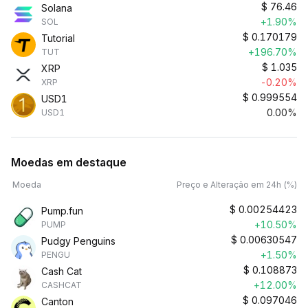
$
76.46
Solana
+1.90%
SOL
$
0.170179
Tutorial
+196.70%
TUT
$
1.035
XRP
-0.20%
XRP
$
0.999554
USD1
0.00%
USD1
Moedas em destaque
Moeda
Preço e Alteração em 24h (%)
$
0.00254423
Pump.fun
+10.50%
PUMP
$
0.00630547
Pudgy Penguins
+1.50%
PENGU
$
0.108873
Cash Cat
+12.00%
CASHCAT
$
0.097046
Canton