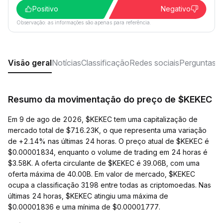
Positivo
Negativo
Observação: as informações são apenas para referência.
Visão geral
Notícias
Classificação
Redes sociais
Perguntas f
Resumo da movimentação do preço de $KEKEC
Em 9 de ago de 2026, $KEKEC tem uma capitalização de
mercado total de $716.23K, o que representa uma variação
de +2.14% nas últimas 24 horas. O preço atual de $KEKEC é
$0.00001834, enquanto o volume de trading em 24 horas é
$3.58K. A oferta circulante de $KEKEC é 39.06B, com uma
oferta máxima de 40.00B. Em valor de mercado, $KEKEC
ocupa a classificação 3198 entre todas as criptomoedas. Nas
últimas 24 horas, $KEKEC atingiu uma máxima de
$0.00001836 e uma mínima de $0.00001777.