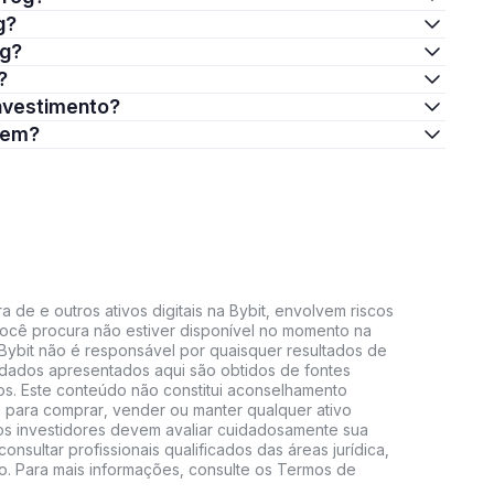
g?
og?
?
investimento?
stem?
 de e outros ativos digitais na Bybit, envolvem riscos
e você procura não estiver disponível no momento na
A Bybit não é responsável por quaisquer resultados de
 dados apresentados aqui são obtidos de fontes
vos. Este conteúdo não constitui aconselhamento
 para comprar, vender ou manter qualquer ativo
s, os investidores devem avaliar cuidadosamente sua
consultar profissionais qualificados das áreas jurídica,
do. Para mais informações, consulte os Termos de