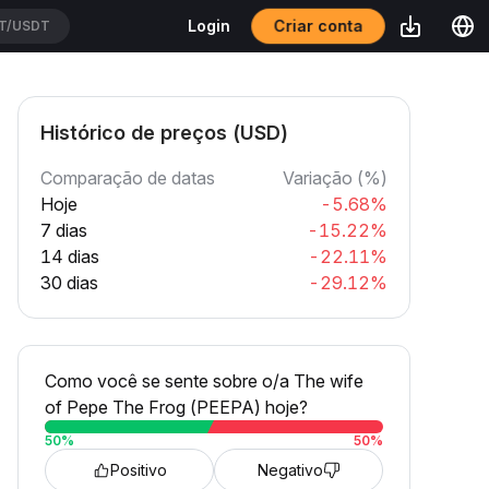
Criar conta
Login
T/USDT
Histórico de preços (USD)
Comparação de datas
Variação (%)
Hoje
-5.68%
7 dias
-15.22%
14 dias
-22.11%
30 dias
-29.12%
Como você se sente sobre o/a The wife
of Pepe The Frog (PEEPA) hoje?
50
%
50
%
Positivo
Negativo