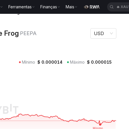
Ferramentas
Finanças
Mais
🔥
XAU
e The Frog PEEPA
e Frog
PEEPA
USD
Mínimo
$
0.000014
Máximo
$
0.000015