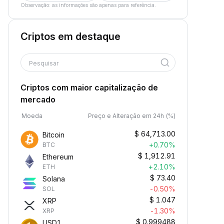
Observação: as informações são apenas para referência.
Criptos em destaque
Pesquisar
Criptos com maior capitalização de
mercado
Moeda
Preço e Alteração em 24h (%)
$
64,713.00
Bitcoin
+0.70%
BTC
$
1,912.91
Ethereum
+2.10%
ETH
$
73.40
Solana
-0.50%
SOL
$
1.047
XRP
-1.30%
XRP
$
0.999488
USD1