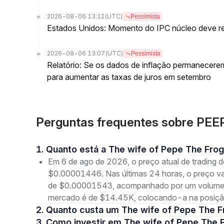
2026-08-06 13:12
(UTC)
Pessimista
Estados Unidos: Momento do IPC núcleo deve ret
2026-08-06 13:07
(UTC)
Pessimista
Relatório: Se os dados de inflação permanecere
para aumentar as taxas de juros em setembro
Perguntas frequentes sobre PEEP
1. Quanto está a The wife of Pepe The Fro
Em 6 de ago de 2026, o preço atual de trading 
$0.00001446. Nas últimas 24 horas, o preço 
de $0.00001543, acompanhado por um volume de
mercado é de $14.45K, colocando-a na posição
2. Quanto custa um The wife of Pepe The 
3. Como investir em The wife of Pepe The 