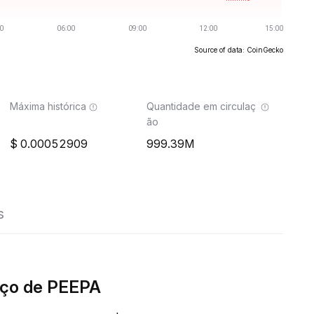
Source of data: CoinGecko
Máxima histórica
Quantidade em circulaç
ão
0.00052909
999.39M
s
eço de PEEPA