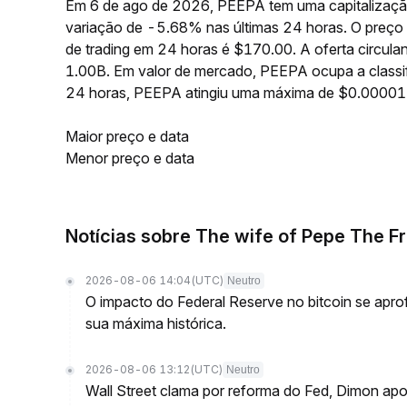
Em 6 de ago de 2026, PEEPA tem uma capitalizaçã
variação de -5.68% nas últimas 24 horas. O preç
de trading em 24 horas é $170.00. A oferta circu
1.00B. Em valor de mercado, PEEPA ocupa a classif
24 horas, PEEPA atingiu uma máxima de $0.0000
Maior preço e data
Menor preço e data
Notícias sobre The wife of Pepe The F
2026-08-06 14:04
(UTC)
Neutro
O impacto do Federal Reserve no bitcoin se ap
sua máxima histórica.
2026-08-06 13:12
(UTC)
Neutro
Wall Street clama por reforma do Fed, Dimon ap