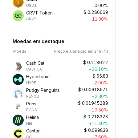
0.00%
USD1
$
0.286669
GRVT Token
-11.30%
GRVT
Moedas em destaque
Moeda
Preço e Alteração em 24h (%)
$
0.118622
Cash Cat
+26.10%
CASHCAT
$
55.83
Hyperliquid
-2.00%
HYPE
$
0.00618571
Pudgy Penguins
+2.30%
PENGU
$
0.01945289
Pons
-19.50%
PONS
$
0.218328
Heima
+11.40%
HEI
$
0.099838
Canton
-7.60%
CC