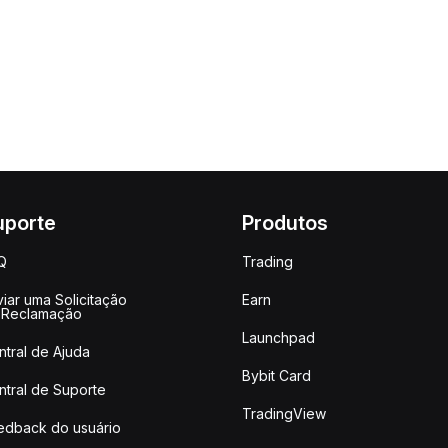
uporte
Produtos
Q
Trading
iar uma Solicitação
Earn
 Reclamação
Launchpad
ntral de Ajuda
Bybit Card
ntral de Suporte
TradingView
edback do usuário