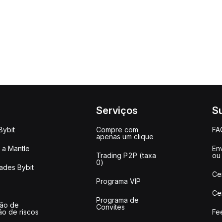
Serviços
S
Bybit
Compre com
FA
apenas um clique
a Mantle
Env
Trading P2P (taxa
ou
0)
ades Bybit
Ce
Programa VIP
Ce
Programa de
ção de
Convites
ão de riscos
Fe