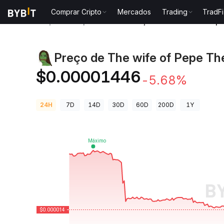
Comprar Cripto
Mercados
Trading
TradFi
Preços de Criptomoedas
Preço de The wife of Pep
Preço de The wife of Pepe Th
$0.00001446
-5.68%
24H
7D
14D
30D
60D
200D
1Y