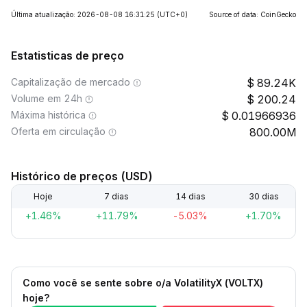
Última atualização: 2026-08-08 16:31:25
(UTC+0)
Source of data: CoinGecko
Estatisticas de preço
Capitalização de mercado
89.24K
Volume em 24h
200.24
Máxima histórica
0.01966936
Oferta em circulação
800.00M
Histórico de preços (USD)
Hoje
7 dias
14 dias
30 dias
+1.46%
+11.79%
-5.03%
+1.70%
Como você se sente sobre o/a VolatilityX (VOLTX)
hoje?