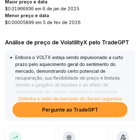
Maior preço e data
$0.01966936 em 6 de jan de 2025
Menor preço e data
$0.00005899 em 5 de fev de 2026
Análise de preço de VolatilityX pelo TradeGPT
Embora o VOLTX esteja sendo impulsionado a curto
prazo pelo aquecimento geral do sentimento do
mercado, demonstrando certo potencial de
recuperação, sua flexibilidade de preço é limitada
devido a gargalos de liquidez e ao efeito de
concentração de volume, tornando a volatilidade
facilmente ampliada
Obtenha a visão de mercado do dia em segundos
.
Recomenda-se que os investidores acompanhem os
Pergunte ao TradeGPT
suportes e resistências-chave na faixa de 2,20—2,50,
reduzam moderadamente a alavancagem e a
exposição, priorizem operações intradiárias rápidas e
curtas, cumpram rigorosamente os limites de lucro e
perda, e estejam atentos a possíveis recuos rápidos