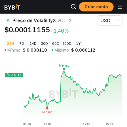
Criar conta
Preços de Criptomoedas
Preço de VolatilityX VOLTX
Preço de VolatilityX
VOLTX
USD
$0.00011155
+1.46%
24H
7D
14D
30D
60D
200D
1Y
Mínimo
$
0.000110
Máximo
$
0.000112