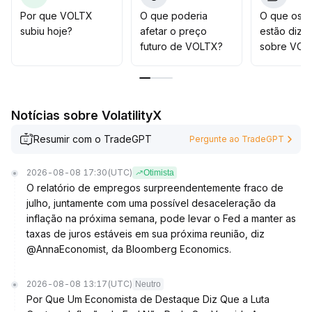
após períodos de euforia
.
Por que VOLTX
O que poderia
O que os t
subiu hoje?
afetar o preço
estão dize
futuro de VOLTX?
sobre VOL
Notícias sobre VolatilityX
Resumir com o TradeGPT
Pergunte ao TradeGPT
2026-08-08 17:30
(UTC)
Otimista
O relatório de empregos surpreendentemente fraco de
julho, juntamente com uma possível desaceleração da
inflação na próxima semana, pode levar o Fed a manter as
taxas de juros estáveis em sua próxima reunião, diz
@AnnaEconomist, da Bloomberg Economics.
2026-08-08 13:17
(UTC)
Neutro
Por Que Um Economista de Destaque Diz Que a Luta