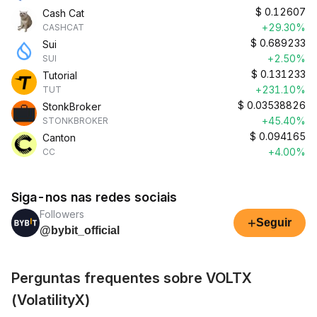
$
0.12607
Cash Cat
+29.30%
CASHCAT
$
0.689233
Sui
+2.50%
SUI
$
0.131233
Tutorial
+231.10%
TUT
$
0.03538826
StonkBroker
+45.40%
STONKBROKER
$
0.094165
Canton
+4.00%
CC
Siga-nos nas redes sociais
Followers
+
Seguir
@bybit_official
Perguntas frequentes sobre VOLTX
(VolatilityX)