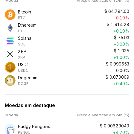
Moeda
Preço e Alteração em 24h (%)
$
64,794.00
Bitcoin
-0.10%
BTC
$
1,914.28
Ethereum
+0.10%
ETH
$
75.93
Solana
+3.00%
SOL
$
1.035
XRP
+1.00%
XRP
$
0.999553
USD1
0.00%
USD1
$
0.070009
Dogecoin
+0.40%
DOGE
Moedas em destaque
Moeda
Preço e Alteração em 24h (%)
$
0.00629049
Pudgy Penguins
+4.20%
PENGU