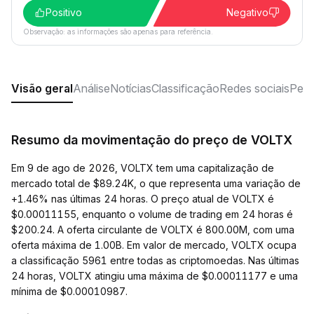
Positivo
Negativo
Observação: as informações são apenas para referência.
Visão geral
Análise
Notícias
Classificação
Redes sociais
Perg
Resumo da movimentação do preço de VOLTX
Em 9 de ago de 2026, VOLTX tem uma capitalização de
mercado total de $89.24K, o que representa uma variação de
+1.46% nas últimas 24 horas. O preço atual de VOLTX é
$0.00011155, enquanto o volume de trading em 24 horas é
$200.24. A oferta circulante de VOLTX é 800.00M, com uma
oferta máxima de 1.00B. Em valor de mercado, VOLTX ocupa
a classificação 5961 entre todas as criptomoedas. Nas últimas
24 horas, VOLTX atingiu uma máxima de $0.00011177 e uma
mínima de $0.00010987.