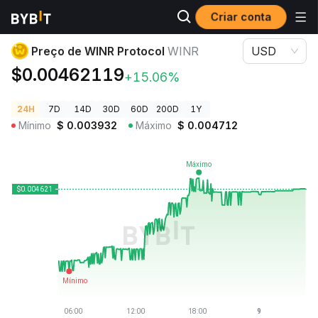
Criar conta
Preços de Criptomoedas
Preço de WINR Protocol WINR
Preço de WINR Protocol
WINR
USD
$0.00462119
+15.06%
24H
7D
14D
30D
60D
200D
1Y
Mínimo
$
0.003932
Máximo
$
0.004712