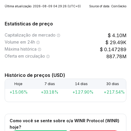
Última atualização: 2026-08-09 04:29:26
(UTC+0)
Source of data: CoinGecko
Estatisticas de preço
Capitalização de mercado
4.10M
Volume em 24h
29.49K
Máxima histórica
0.147289
Oferta em circulação
887.78M
Histórico de preços (USD)
Hoje
7 dias
14 dias
30 dias
+15.06%
+33.18%
+127.90%
+217.54%
Como você se sente sobre o/a WINR Protocol (WINR)
hoje?