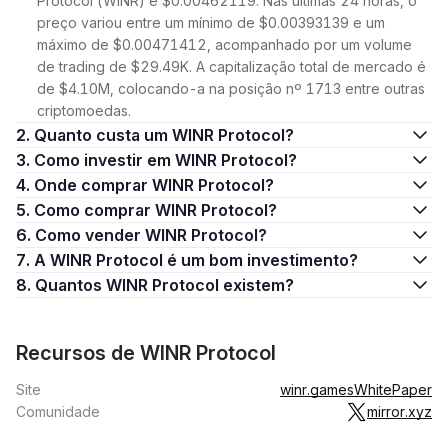
Protocol (WINR) é $0.00462119. Nas últimas 24 horas, o
preço variou entre um mínimo de $0.00393139 e um
máximo de $0.00471412, acompanhado por um volume
de trading de $29.49K. A capitalização total de mercado é
de $4.10M, colocando-a na posição nº 1713 entre outras
criptomoedas.
2. Quanto custa um WINR Protocol?
3. Como investir em WINR Protocol?
4. Onde comprar WINR Protocol?
5. Como comprar WINR Protocol?
6. Como vender WINR Protocol?
7. A WINR Protocol é um bom investimento?
8. Quantos WINR Protocol existem?
Recursos de WINR Protocol
Site
winr.games
WhitePaper
Comunidade
mirror.xyz