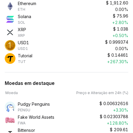
$
1,912.60
Ethereum
0.00%
ETH
$
75.96
Solana
+2.80%
SOL
$
1.038
XRP
+0.50%
XRP
$
0.999374
USD1
0.00%
USD1
$
0.14461
Tutorial
+267.30%
TUT
Moedas em destaque
Moeda
Preço e Alteração em 24h (%)
$
0.00632616
Pudgy Penguins
+3.30%
PENGU
$
0.02303788
Fake World Assets
+128.80%
FWA
$
209.61
Bittensor