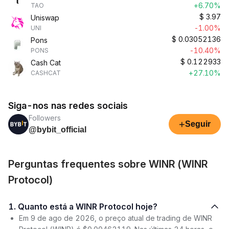
+6.70%
TAO
$
3.97
Uniswap
-1.00%
UNI
$
0.03052136
Pons
-10.40%
PONS
$
0.122933
Cash Cat
+27.10%
CASHCAT
Siga-nos nas redes sociais
Followers
+
Seguir
@bybit_official
Perguntas frequentes sobre WINR (WINR
Protocol)
1. Quanto está a WINR Protocol hoje?
Em 9 de ago de 2026, o preço atual de trading de WINR