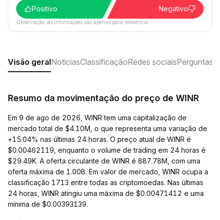
Positivo
Negativo
Observação: as informações são apenas para referência.
Visão geral
Notícias
Classificação
Redes sociais
Perguntas f
Resumo da movimentação do preço de WINR
Em 9 de ago de 2026, WINR tem uma capitalização de
mercado total de $4.10M, o que representa uma variação de
+15.04% nas últimas 24 horas. O preço atual de WINR é
$0.00462119, enquanto o volume de trading em 24 horas é
$29.49K. A oferta circulante de WINR é 887.78M, com uma
oferta máxima de 1.00B. Em valor de mercado, WINR ocupa a
classificação 1713 entre todas as criptomoedas. Nas últimas
24 horas, WINR atingiu uma máxima de $0.00471412 e uma
mínima de $0.00393139.