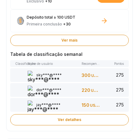
Exclusivo
+10
Depósito total ≥ 100 USDT
Primeira conclusão
+30
Ver mais
Tabela de classificação semanal
Classificação
Nome de usuário
Recompensas
Pontos
275
sky***@****
300
USDT
275
dor***@****
220
USDT
275
jay***@****
150
USDT
Ver detalhes