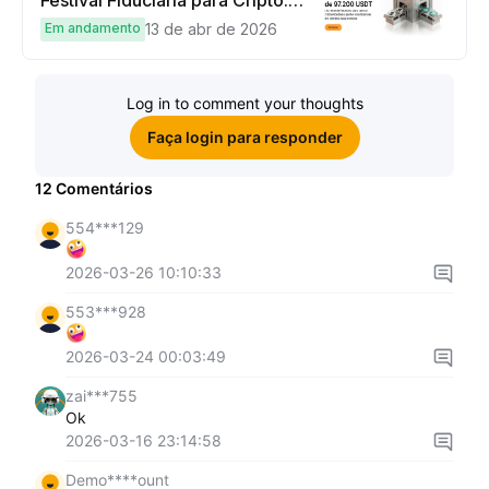
complete tarefas simples e
Em andamento
13 de abr de 2026
ganhe sua parte de 97.200 USDT!
Log in to comment your thoughts
Faça login para responder
12
Comentários
554***129
2026-03-26 10:10:33
553***928
2026-03-24 00:03:49
zai***755
Ok
2026-03-16 23:14:58
Demo****ount