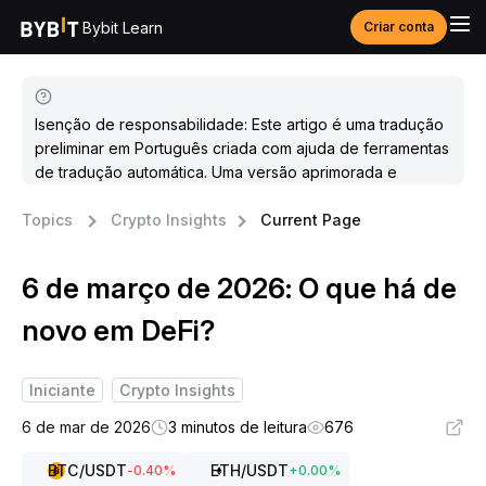
Bybit Learn
Criar conta
Isenção de responsabilidade: Este artigo é uma tradução
preliminar em Português criada com ajuda de ferramentas
de tradução automática. Uma versão aprimorada e
atualizada estará disponível em breve.
Topics
Crypto Insights
Current Page
6 de março de 2026: O que há de
novo em DeFi?
Iniciante
Crypto Insights
6 de mar de 2026
3 minutos de leitura
676
BTC
/USDT
ETH
/USDT
-0.40
%
+
0.00
%