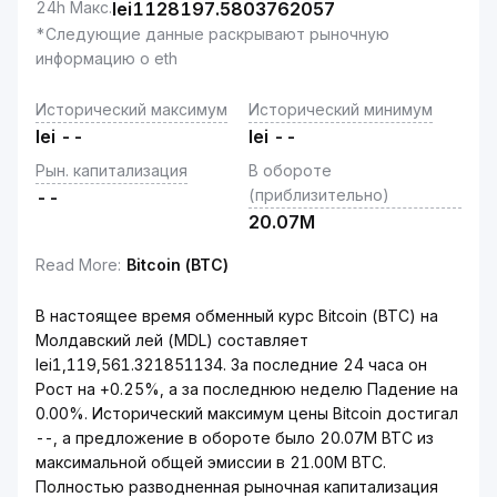
24h Макс.
lei
1128197.5803762057
*Следующие данные раскрывают рыночную
информацию о eth
Исторический максимум
Исторический минимум
lei
--
lei
--
Рын. капитализация
В обороте
(приблизительно)
--
20.07M
Read More
:
Bitcoin (BTC)
В настоящее время обменный курс Bitcoin (BTC) на
Молдавский лей (MDL) составляет
lei1,119,561.321851134. За последние 24 часа он
Рост на +0.25%, а за последнюю неделю Падение на
0.00%. Исторический максимум цены Bitcoin достигал
--, а предложение в обороте было 20.07M BTC из
максимальной общей эмиссии в 21.00M BTC.
Полностью разводненная рыночная капитализация