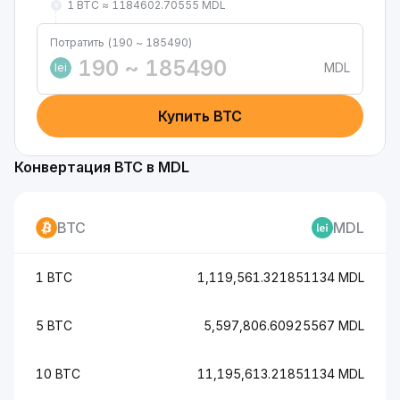
1 BTC ≈ 1184602.70555 MDL
Потратить (190 ~ 185490)
MDL
lei
Купить BTC
Конвертация BTC в MDL
BTC
MDL
1 BTC
1,119,561.321851134 MDL
5 BTC
5,597,806.60925567 MDL
10 BTC
11,195,613.21851134 MDL