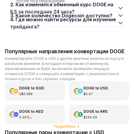
после подтверждения.
2. Как изменялся обменный курс DOGE на
ILS за последние 24 часа?
3. Какое количество Dogecoin доступно?
4. Где можно найти ресурсы для изучения
трейдинга?
Популярные направления конвертации DOGE
Конвертируйте DOGE в USD и другие фиатные валюты по курсу в
реальном времени. Благодаря котировкам от мейкеров,
агрегированным на Bybit, вы можете проверить текущую
стоимость DOGE и совершить конвертацию с уверенностью в
точных курсах и без скрытых спредов.
DOGE
to
SGD
DOGE
to
USD
S$0.089
$0.07
DOGE
to
AED
DOGE
to
ARS
د.إ0.257
$104.33
Подробнее
↓
Популярные пары конвертации с USD