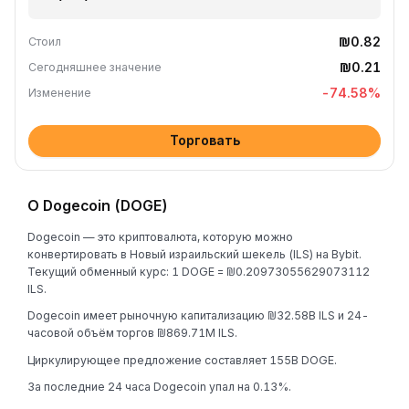
₪0.82
Стоил
₪0.21
Сегодняшнее значение
-74.58
%
Изменение
Торговать
О Dogecoin (DOGE)
Dogecoin — это криптовалюта, которую можно
конвертировать в Новый израильский шекель (ILS) на Bybit.
Текущий обменный курс: 1 DOGE = ₪0.20973055629073112
ILS.
Dogecoin имеет рыночную капитализацию ₪32.58B ILS и 24-
часовой объём торгов ₪869.71M ILS.
Циркулирующее предложение составляет 155B DOGE.
За последние 24 часа Dogecoin упал на 0.13%.