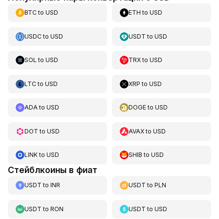
BTC
to
USD
ETH
to
USD
USDC
to
USD
USDT
to
USD
SOL
to
USD
TRX
to
USD
LTC
to
USD
XRP
to
USD
ADA
to
USD
DOGE
to
USD
DOT
to
USD
AVAX
to
USD
LINK
to
USD
SHIB
to
USD
Стейблкоины в фиат
USDT
to
INR
USDT
to
PLN
USDT
to
RON
USDT
to
USD