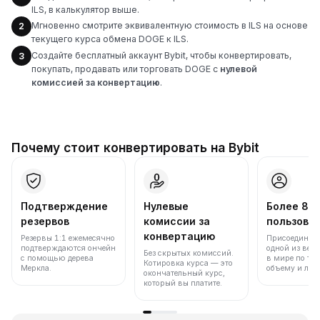
ILS, в калькулятор выше.
Мгновенно смотрите эквивалентную стоимость в ILS на основе
2
текущего курса обмена DOGE к ILS.
Создайте бесплатный аккаунт Bybit, чтобы конвертировать,
3
покупать, продавать или торговать DOGE с
нулевой
комиссией за конвертацию
.
Почему стоит конвертировать на Bybit
Подтверждение
Нулевые
Более 86
резервов
комиссии за
пользова
конвертацию
Резервы 1:1 ежемесячно
Присоединяйт
подтверждаются ончейн
одной из вед
Без скрытых комиссий.
с помощью дерева
в мире по то
Котировка курса — это
Меркла.
объему и лик
окончательный курс,
который вы платите.