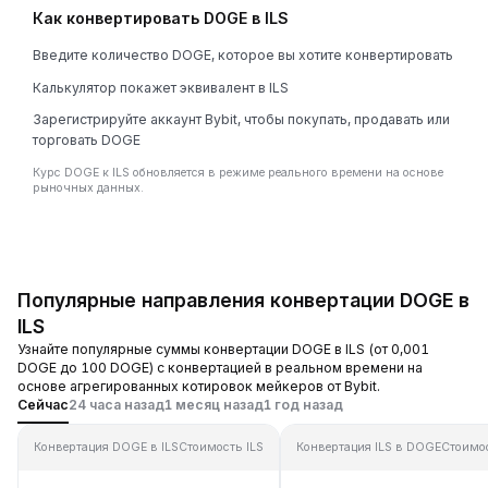
Как конвертировать DOGE в ILS
Введите количество DOGE, которое вы хотите конвертировать
Калькулятор покажет эквивалент в ILS
Зарегистрируйте аккаунт Bybit, чтобы покупать, продавать или
торговать DOGE
Курс DOGE к ILS обновляется в режиме реального времени на основе
рыночных данных.
Популярные направления конвертации DOGE в
ILS
Узнайте популярные суммы конвертации DOGE в ILS (от 0,001
DOGE до 100 DOGE) с конвертацией в реальном времени на
основе агрегированных котировок мейкеров от Bybit.
Сейчас
24 часа назад
1 месяц назад
1 год назад
Конвертация DOGE в ILS
Стоимость ILS
Конвертация ILS в DOGE
Стоимо