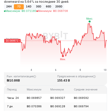
downward на 5.64% за последние 30 дней.
24H
7D
14D
30D
60D
200D
Максимум
:
₪
0.071180
Минимум
:
₪
0.068708
Последнее обновление: 02:59 GMT+0 2026-08-10
Исторический максимум
Исторический минимум
₪0.731578
₪0.000087
Рын. капитализация
Предложение в обращении
₪10.86B
155.43 B
Период
Максимум
Минимум
Среднее значение
Из
Часы: 24
₪0.069857
₪0.069327
₪0.069592
-0
7 дн.
₪0.070386
₪0.069128
₪0.069794
-0