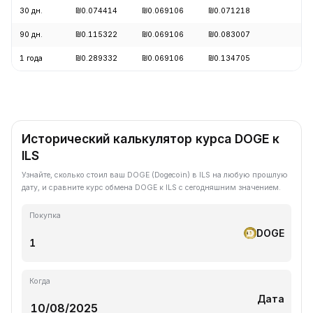
30 дн.
₪0.074414
₪0.069106
₪0.071218
-5
90 дн.
₪0.115322
₪0.069106
₪0.083007
-1
1 года
₪0.289332
₪0.069106
₪0.134705
-7
Исторический калькулятор курса DOGE к
ILS
Узнайте, сколько стоил ваш DOGE (Dogecoin) в ILS на любую прошлую
дату, и сравните курс обмена DOGE к ILS с сегодняшним значением.
Покупка
DOGE
Когда
Дата