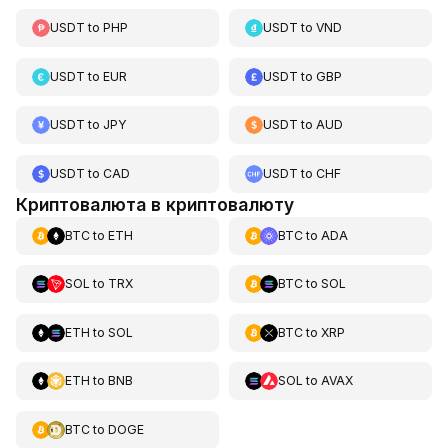
USDT
to
PHP
USDT
to
VND
USDT
to
EUR
USDT
to
GBP
USDT
to
JPY
USDT
to
AUD
USDT
to
CAD
USDT
to
CHF
Криптовалюта в криптовалюту
BTC
to
ETH
BTC
to
ADA
SOL
to
TRX
BTC
to
SOL
ETH
to
SOL
BTC
to
XRP
ETH
to
BNB
SOL
to
AVAX
BTC
to
DOGE