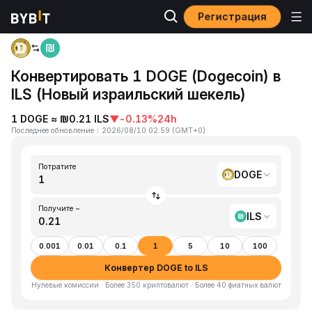
Регистрация
Главная
DOGE to ILS
Конвертировать 1 DOGE (Dogecoin) в
ILS (Новый израильский шекель)
1 DOGE ≈ ₪0.21 ILS
▼
-0.13%
24h
Последнее обновление
：
2026/08/10 02:59
(
GMT+0
)
Потратите
DOGE
Получите ~
ILS
0.001
0.01
0.1
1
5
10
100
Конвертер DOGE to ILS
Нулевые комиссии · Более 350 криптовалют · Более 40 фиатных валют