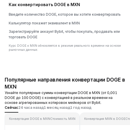
Как конвертировать DOGE в MXN
Введите количество DOGE, которое вы хотите конвертировать
Калькулятор покажет эквивалент в MXN
Зарегистрируйте аккаунт Bybit, чтобы покупать, продавать или
торговать DOGE
Курс DOGE к MXN обновляется в режиме реального времени на основе
рыночных данных.
Популярные направления конвертации DOGE в
MXN
Узнайте популярные суммы конвертации DOGE в MXN (от 0,001
DOGE до 100 DOGE) с конвертацией в реальном времени на
основе агрегированных котировок мейкеров от Bybit.
Сейчас
24 часа назад
1 месяц назад
1 год назад
Конвертация DOGE в MXN
Стоимость MXN
Конвертация MXN в DOGE
Ст