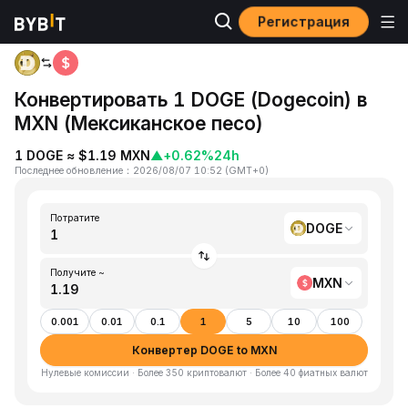
Регистрация
Главная
DOGE to MXN
Конвертировать 1 DOGE (Dogecoin) в
MXN (Мексиканское песо)
1 DOGE ≈ $1.19 MXN
▲
+0.62%
24h
Последнее обновление
：
2026/08/07 10:52
(
GMT+0
)
Потратите
DOGE
Получите ~
MXN
0.001
0.01
0.1
1
5
10
100
Конвертер DOGE to MXN
Нулевые комиссии · Более 350 криптовалют · Более 40 фиатных валют