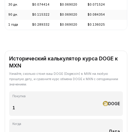
30 дн.
$0.074414
$0.069020
$0.071524
-2
90 дн.
$0.115322
$0.069020
$0.084354
-1
1 года
$0.289332
$0.069020
$0.136025
-6
Исторический калькулятор курса DOGE к
MXN
Узнайте, сколько стоил ваш DOGE (Dogecoin) в MXN на любую
прошлую дату, и сравните курс обмена DOGE к MXN с сегодняшним
значением.
Покупка
DOGE
Когда
Дата