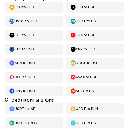
BTC
to
USD
ETH
to
USD
USDC
to
USD
USDT
to
USD
SOL
to
USD
TRX
to
USD
LTC
to
USD
XRP
to
USD
ADA
to
USD
DOGE
to
USD
DOT
to
USD
AVAX
to
USD
LINK
to
USD
SHIB
to
USD
Стейблкоины в фиат
USDT
to
INR
USDT
to
PLN
USDT
to
RON
USDT
to
USD