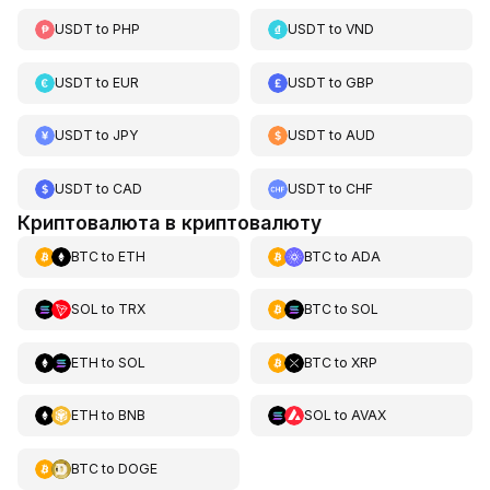
USDT
to
PHP
USDT
to
VND
USDT
to
EUR
USDT
to
GBP
USDT
to
JPY
USDT
to
AUD
USDT
to
CAD
USDT
to
CHF
Криптовалюта в криптовалюту
BTC
to
ETH
BTC
to
ADA
SOL
to
TRX
BTC
to
SOL
ETH
to
SOL
BTC
to
XRP
ETH
to
BNB
SOL
to
AVAX
BTC
to
DOGE