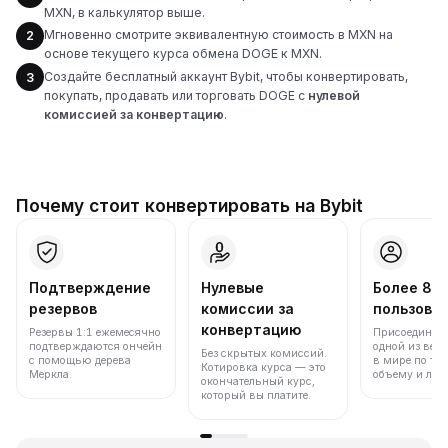
MXN, в калькулятор выше.
Мгновенно смотрите эквивалентную стоимость в MXN на
2
основе текущего курса обмена DOGE к MXN.
Создайте бесплатный аккаунт Bybit, чтобы конвертировать,
3
покупать, продавать или торговать DOGE с
нулевой
комиссией за конвертацию
.
Почему стоит конвертировать на Bybit
Подтверждение
Нулевые
Более 86
резервов
комиссии за
пользова
конвертацию
Резервы 1:1 ежемесячно
Присоединяйт
подтверждаются ончейн
одной из вед
Без скрытых комиссий.
с помощью дерева
в мире по то
Котировка курса — это
Меркла.
объему и лик
окончательный курс,
который вы платите.