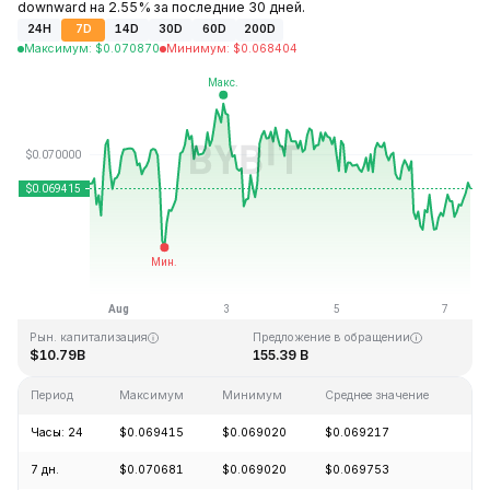
downward на 2.55% за последние 30 дней.
24H
7D
14D
30D
60D
200D
Максимум
:
$
0.070870
Минимум
:
$
0.068404
Последнее обновление: 10:52 GMT+0 2026-08-07
Исторический максимум
Исторический минимум
$0.731578
$0.000087
Рын. капитализация
Предложение в обращении
$10.79B
155.39 B
Период
Максимум
Минимум
Среднее значение
Из
Часы: 24
$0.069415
$0.069020
$0.069217
+0
7 дн.
$0.070681
$0.069020
$0.069753
+0