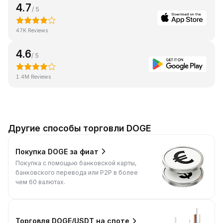
4.7
/ 5
47K Reviews
4.6
/ 5
1.4M Reviews
Другие способы торговли DOGE
Покупка DOGE за фиат
Покупка с помощью банковской карты,
банковского перевода или P2P в более
чем 60 валютах.
Торговля DOGE/USDT на споте