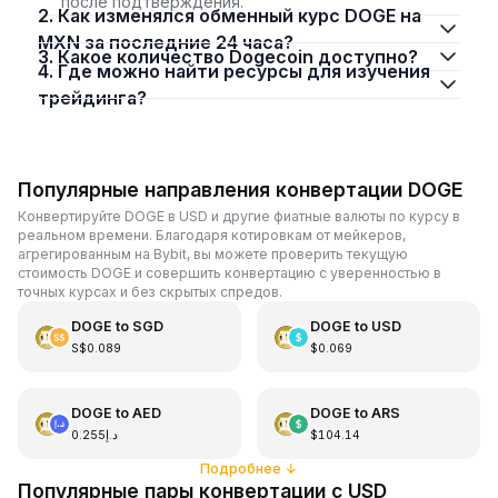
после подтверждения.
2. Как изменялся обменный курс DOGE на
MXN за последние 24 часа?
3. Какое количество Dogecoin доступно?
4. Где можно найти ресурсы для изучения
трейдинга?
Популярные направления конвертации DOGE
Конвертируйте DOGE в USD и другие фиатные валюты по курсу в
реальном времени. Благодаря котировкам от мейкеров,
агрегированным на Bybit, вы можете проверить текущую
стоимость DOGE и совершить конвертацию с уверенностью в
точных курсах и без скрытых спредов.
DOGE
to
SGD
DOGE
to
USD
S$0.089
$0.069
DOGE
to
AED
DOGE
to
ARS
د.إ0.255
$104.14
Подробнее
↓
Популярные пары конвертации с USD