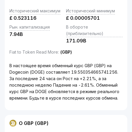
Исторический максимум
Исторический минимум
£
0.523116
£
0.00005701
Рын. капитализация
В обороте
(приблизительно)
7.94B
171.09B
Fiat to Token Read More
:
(GBP)
В настоящее время обменный курс GBP (GBP) на
Dogecoin (DOGE) составляет 19.550354665741256.
За последние 24 часа он Рост на +2.21%, а за
последнюю неделю Падение на -2.61%. Обменный
курс GBP на DOGE обновляется в режиме реального
времени. Будьте в курсе последних курсов обмена.
О GBP (GBP)