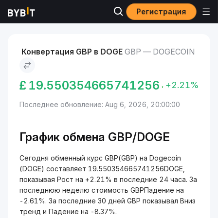
Регистрация
Рынки
Курс Dogecoin DOGE
GBP to Dogecoin
Конвертация GBP в DOGE
GBP — DOGECOIN
£
19.550354665741256
+2.21%
Последнее обновление: Aug 6, 2026, 20:00:00
График обмена GBP/DOGE
Сегодня обменный курс GBP(GBP) на Dogecoin
(DOGE) составляет 19.550354665741256DOGE,
показывая Рост на +2.21% в последние 24 часа. За
последнюю неделю стоимость GBPПадение на
-2.61%. За последние 30 дней GBP показывал Вниз
тренд и Падение на -8.37%.