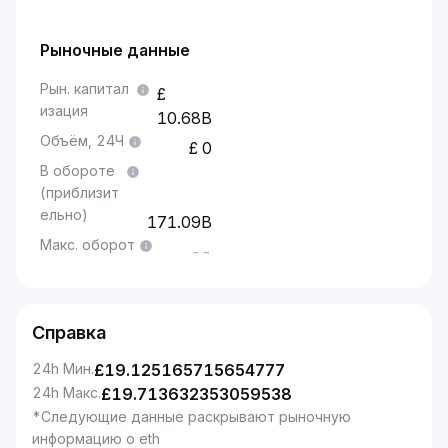
Рыночные данные
Рын. капитал
изация
10.68B
Объём, 24Ч
0
В обороте
(приблизит
ельно)
171.09B
Макс. оборот
--
Справка
24h Мин.
£
19.125165715654777
24h Макс.
£
19.713632353059538
*Следующие данные раскрывают рыночную
информацию о eth