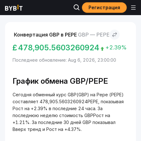
Регистрация
Рынки
Курс Pepe PEPE
GBP to Pepe
Конвертация GBP в PEPE
GBP — PEPE
£
478,905.5603260924
+2.39%
Последнее обновление: Aug 6, 2026, 23:00:00
График обмена GBP/PEPE
Сегодня обменный курс GBP(GBP) на Pepe (PEPE)
составляет 478,905.5603260924PEPE, показывая
Рост на +2.39% в последние 24 часа. За
последнюю неделю стоимость GBPРост на
+1.21%. За последние 30 дней GBP показывал
Вверх тренд и Рост на +4.37%.