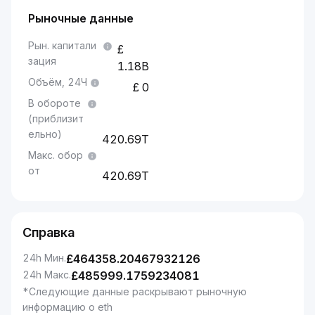
Рыночные данные
Рын. капитали
зация
1.18B
Объём, 24Ч
0
В обороте
(приблизит
ельно)
420.69T
Макс. обор
от
420.69T
Справка
24h Мин.
£
464358.20467932126
24h Макс.
£
485999.1759234081
*Следующие данные раскрывают рыночную
информацию о eth