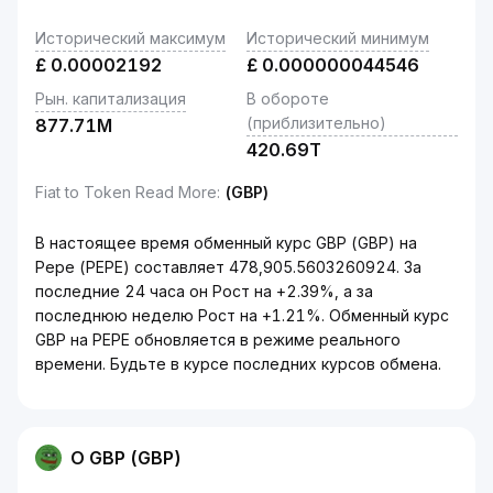
Исторический максимум
Исторический минимум
£
0.00002192
£
0.000000044546
Рын. капитализация
В обороте
(приблизительно)
877.71M
420.69T
Fiat to Token Read More
:
(GBP)
В настоящее время обменный курс GBP (GBP) на
Pepe (PEPE) составляет 478,905.5603260924. За
последние 24 часа он Рост на +2.39%, а за
последнюю неделю Рост на +1.21%. Обменный курс
GBP на PEPE обновляется в режиме реального
времени. Будьте в курсе последних курсов обмена.
О GBP (GBP)