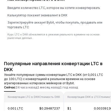
Введите количество LTC, которое вы хотите конвертировать
Калькулятор покажет эквивалент в DKK
Зарегистрируйте аккаунт Bybit, чтобы покупать, продавать или
торговать LTC
Курс LTC к DKK обновляется в режиме реального времени на основе
рыночных данных.
Популярные направления конвертации LTC в
DKK
Узнайте популярные суммы конвертации LTC в DKK (от 0,001 LTC
до 100 LTC) с конвертацией в реальном времени на основе
агрегированных котировок мейкеров от Bybit.
Сейчас
24 часа назад
1 месяц назад
1 год назад
Конвертация LTC в DKK
Стоимость DKK
Конвертация DKK в LTC
Стоимос
0.001 LTC
$0.29487237
$1
0.0033913