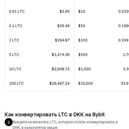
0.01 LTC
$2.95
$10
0.033
0.1 LTC
$29.49
$50
0.169
1 LTC
$294.87
$100
0.339
5 LTC
$1,474.36
$500
1.7
10 LTC
$2,948.72
$1,000
3.3
100 LTC
$29,487.24
$10,000
33.9
Как конвертировать LTC в DKK на Bybit
Введите количество LTC, которое хотите конвертировать в
1
DKK, в калькулятор выше.