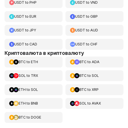
USDT
to
PHP
USDT
to
VND
USDT
to
EUR
USDT
to
GBP
USDT
to
JPY
USDT
to
AUD
USDT
to
CAD
USDT
to
CHF
Криптовалюта в криптовалюту
BTC
to
ETH
BTC
to
ADA
SOL
to
TRX
BTC
to
SOL
ETH
to
SOL
BTC
to
XRP
ETH
to
BNB
SOL
to
AVAX
BTC
to
DOGE