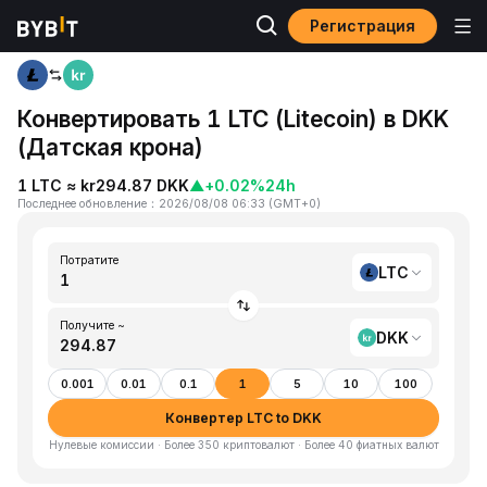
Регистрация
Главная
LTC to DKK
Конвертировать 1 LTC (Litecoin) в DKK
(Датская крона)
1 LTC ≈ kr294.87 DKK
▲
+0.02%
24h
Последнее обновление
：
2026/08/08 06:33
(
GMT+0
)
Потратите
LTC
Получите ~
DKK
0.001
0.01
0.1
1
5
10
100
Конвертер LTC to DKK
Нулевые комиссии · Более 350 криптовалют · Более 40 фиатных валют