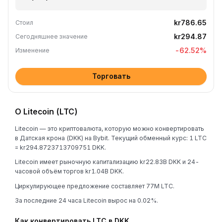
kr786.65
Стоил
kr294.87
Сегодняшнее значение
-62.52
%
Изменение
Торговать
О Litecoin (LTC)
Litecoin — это криптовалюта, которую можно конвертировать
в Датская крона (DKK) на Bybit. Текущий обменный курс: 1 LTC
= kr294.8723713709751 DKK.
Litecoin имеет рыночную капитализацию kr22.83B DKK и 24-
часовой объём торгов kr1.04B DKK.
Циркулирующее предложение составляет 77M LTC.
За последние 24 часа Litecoin вырос на 0.02%.
Как конвертировать LTC в DKK