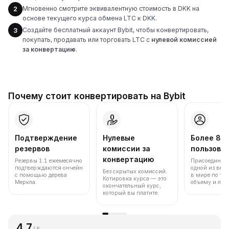
Мгновенно смотрите эквивалентную стоимость в DKK на
2
основе текущего курса обмена LTC к DKK.
Создайте бесплатный аккаунт Bybit, чтобы конвертировать,
3
покупать, продавать или торговать LTC с
нулевой комиссией
за конвертацию
.
Почему стоит конвертировать на Bybit
Подтверждение
Нулевые
Более 86
резервов
комиссии за
пользова
конвертацию
Резервы 1:1 ежемесячно
Присоединяйт
подтверждаются ончейн
одной из вед
Без скрытых комиссий.
с помощью дерева
в мире по то
Котировка курса — это
Меркла.
объему и лик
окончательный курс,
который вы платите.
4.7