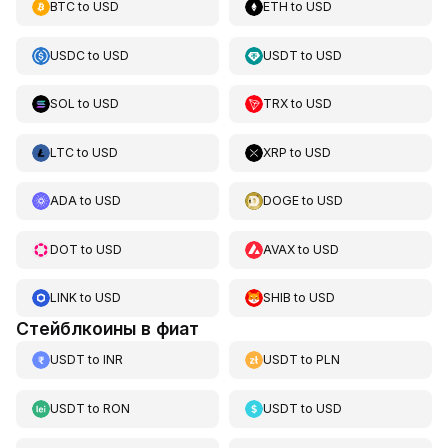
BTC
to
USD
ETH
to
USD
USDC
to
USD
USDT
to
USD
SOL
to
USD
TRX
to
USD
LTC
to
USD
XRP
to
USD
ADA
to
USD
DOGE
to
USD
DOT
to
USD
AVAX
to
USD
LINK
to
USD
SHIB
to
USD
Стейблкоины в фиат
USDT
to
INR
USDT
to
PLN
USDT
to
RON
USDT
to
USD