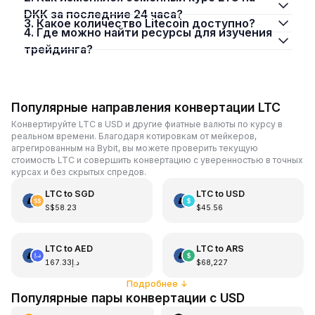
DKK за последние 24 часа?
3. Какое количество Litecoin доступно?
4. Где можно найти ресурсы для изучения
трейдинга?
Популярные направления конвертации LTC
Конвертируйте LTC в USD и другие фиатные валюты по курсу в
реальном времени. Благодаря котировкам от мейкеров,
агрегированным на Bybit, вы можете проверить текущую
стоимость LTC и совершить конвертацию с уверенностью в точных
курсах и без скрытых спредов.
LTC
to
SGD
LTC
to
USD
S$58.23
$45.56
LTC
to
AED
LTC
to
ARS
د.إ167.33
$68,227
Подробнее
↓
Популярные пары конвертации с USD