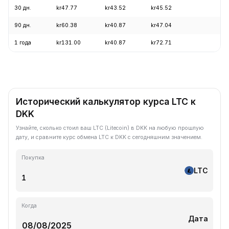
30 дн.
kr47.77
kr43.52
kr45.52
+3
90 дн.
kr60.38
kr40.87
kr47.04
+6
1 года
kr131.00
kr40.87
kr72.71
-6
Исторический калькулятор курса LTC к
DKK
Узнайте, сколько стоил ваш LTC (Litecoin) в DKK на любую прошлую
дату, и сравните курс обмена LTC к DKK с сегодняшним значением.
Покупка
LTC
Когда
Дата