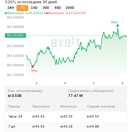
3.20% за последние 30 дней.
24H
7D
14D
30D
60D
200D
Максимум
:
kr
45.945456
Минимум
:
kr
43.926706
Последнее обновление: 06:33 GMT+0 2026-08-08
Исторический максимум
Исторический минимум
kr410.26
kr1.15
Рын. капитализация
Предложение в обращении
kr3.53B
77.47 M
Период
Максимум
Минимум
Среднее значение
Из
Часы: 24
kr45.55
kr45.55
kr45.55
+0
7 дн.
kr45.55
kr44.18
kr44.88
+2